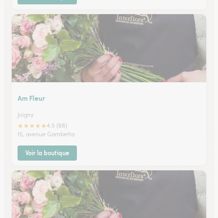
Am Fleur
Joigny
★
★
★
★
★
4.5 (68)
15, avenue Gambetta
Voir la boutique