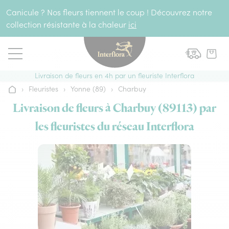
Aller au contenu
Canicule ? Nos fleurs tiennent le coup ! Découvrez notre
collection résistante à la chaleur
ici
Livraison de fleurs en 4h par un fleuriste Interflora
›
Fleuristes
›
Yonne (89)
›
Charbuy
Accueil
Livraison de fleurs à Charbuy (89113) par
les fleuristes du réseau Interflora