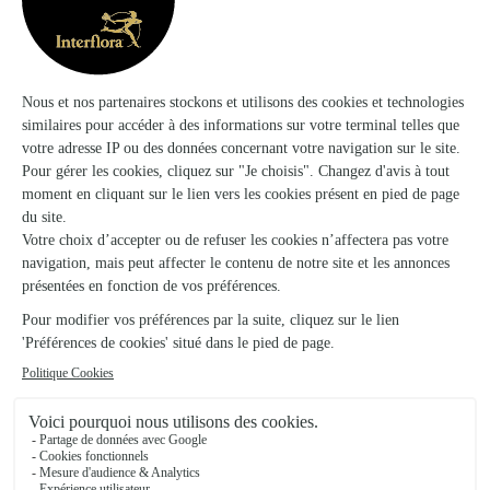
Garden-Flor
Saint Florentin
★
★
★
★
★
4.3 (118)
2, allée Gérard Magne
Voir la boutique