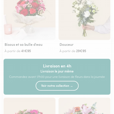
Bisous et sa bulle d'eau
Douceur
41€95
29€95
À partir de
À partir de
Livraison en 4h
Livraison le jour même
Commandez avant 17h00 pour une livraison de fleurs dans la journée
Voir notre collection →