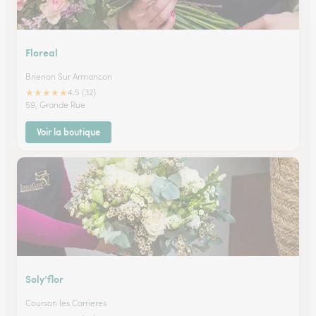
Floreal
Brienon Sur Armancon
★
★
★
★
★
4.5 (32)
59, Grande Rue
Voir la boutique
Soly’flor
Courson les Carrieres