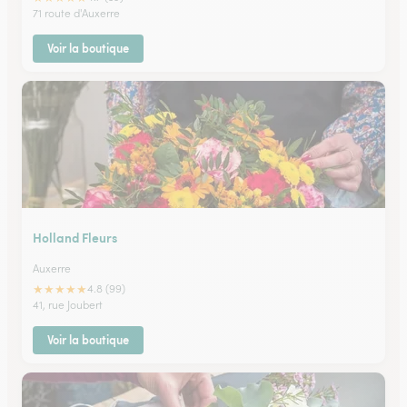
71 route d'Auxerre
Voir la boutique
Holland Fleurs
Auxerre
★
★
★
★
★
4.8 (99)
41, rue Joubert
Voir la boutique