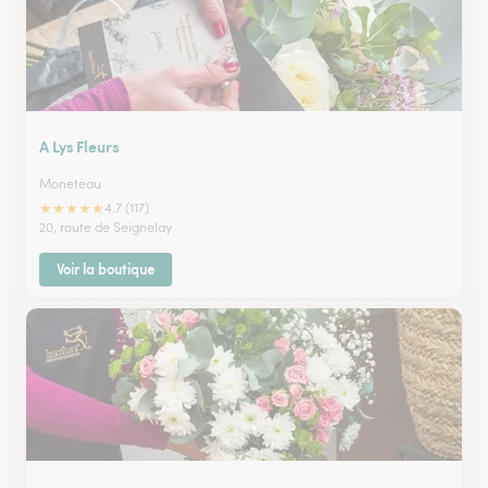
A Lys Fleurs
Moneteau
★
★
★
★
★
4.7 (117)
20, route de Seignelay
Voir la boutique