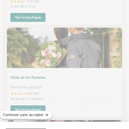
★
★
★
★
★
4.2 (28)
2, rue de la Tour
Voir la boutique
Mille et Un Petales
Saint Julien du Sault
★
★
★
★
★
4.9 (18)
24 rue de la Fontaine
Voir la boutique