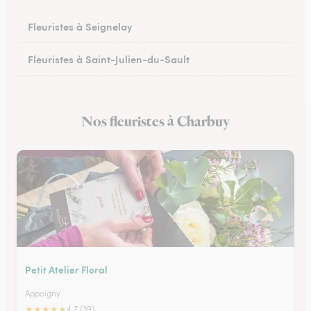
Fleuristes à Seignelay
Fleuristes à Saint-Julien-du-Sault
Fleuristes à Saint-Florentin
Nos fleuristes à Charbuy
Fleuristes à Monéteau
Petit Atelier Floral
Appoigny
★
★
★
★
★
4.7 (39)