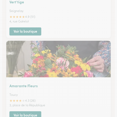
Vert’tige
Seignelay
★
★
★
★
★
4.9 (51)
4, rue Gatelot
Voir la boutique
Amarante Fleurs
Toucy
★
★
★
★
★
4.3 (26)
3, place de la République
Voir la boutique