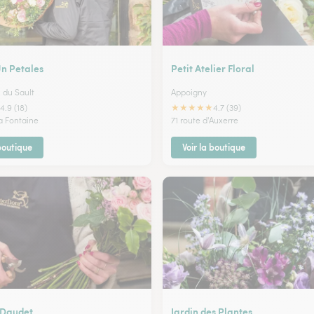
Un Petales
Petit Atelier Floral
n du Sault
Appoigny
★
★
★
★
★
4.9 (18)
4.7 (39)
la Fontaine
71 route d'Auxerre
 boutique
Voir la boutique
e Daudet
Jardin des Plantes