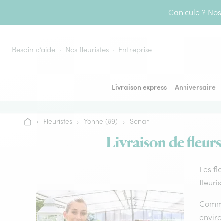
Aller au contenu
Canicule ? Nos 
Besoin d’aide
Nos fleuristes
Entreprise
Livraison express
Anniversaire
›
Fleuristes
›
Yonne (89)
›
Senan
Accueil
Livraison de fleurs
Les fl
fleuri
Comme 
envir