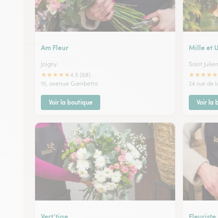
Am Fleur
Mille et 
Joigny
Saint Julie
★
★
★
★
★
★
★
★
★
★
4.5 (68)
15, avenue Gambetta
24 rue de 
Voir la boutique
Voir la
Vert’tige
Fleurist