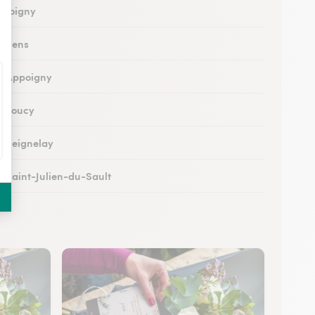
à Joigny
à Sens
 à Appoigny
 à Toucy
 à Seignelay
 à Saint-Julien-du-Sault
à Saint-Florentin
 à Monéteau