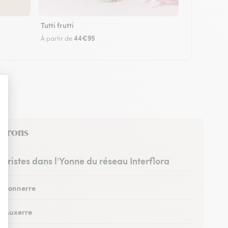
Tutti frutti
44€95
À partir de
virons
euristes dans l'Yonne du réseau Interflora
 à Tonnerre
 à Auxerre