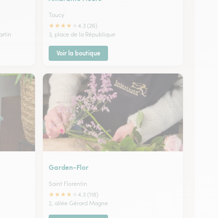
Toucy
★
★
★
★
★
4.3 (26)
artin
3, place de la République
Voir la boutique
Garden-Flor
Saint Florentin
★
★
★
★
★
4.3 (118)
2, allée Gérard Magne