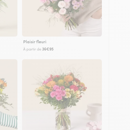
Plaisir fleuri
36€95
À partir de