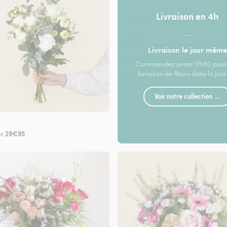
Livraison en 4h
—
Livraison le jour même
Commandez avant 17h00 pour
livraison de fleurs dans la jou
Voir notre collection →
29€95
de