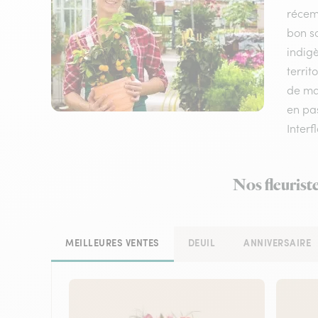
récem
bon sc
indigè
terri
de mat
en pas
Interf
Nos fleurist
MEILLEURES VENTES
DEUIL
ANNIVERSAIRE