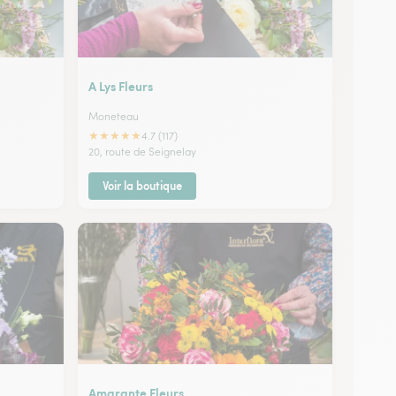
A Lys Fleurs
Moneteau
★
★
★
★
★
4.7 (117)
20, route de Seignelay
Voir la boutique
Amarante Fleurs