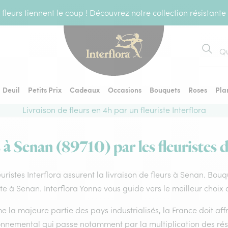
fleurs tiennent le coup ! Découvrez notre collection résistante
Recher
Deuil
Petits Prix
Cadeaux
Occasions
Bouquets
Roses
Pla
Livraison de fleurs en 4h par un fleuriste Interflora
 à Senan (89710) par les fleuristes 
euristes Interflora assurent la livraison de fleurs à Senan. Bouq
ste à Senan. Interflora Yonne vous guide vers le meilleur choix
la majeure partie des pays industrialisés, la France doit affro
onnemental qui passe notamment par la multiplication des rése