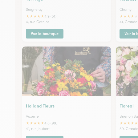
Seignelay
Charny
★
★
★
★
★
★
★
★
★
★
4.9 (51)
4, rue Gatelot
41, Grande
Voir la boutique
Voir la
Holland Fleurs
Floreal
Auxerre
Brienon S
★
★
★
★
★
★
★
★
★
★
4.8 (99)
41, rue Joubert
59, Grand