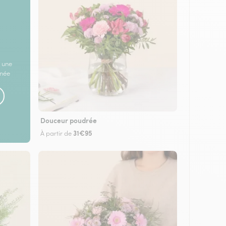
 une
rnée
Douceur poudrée
31€95
À partir de