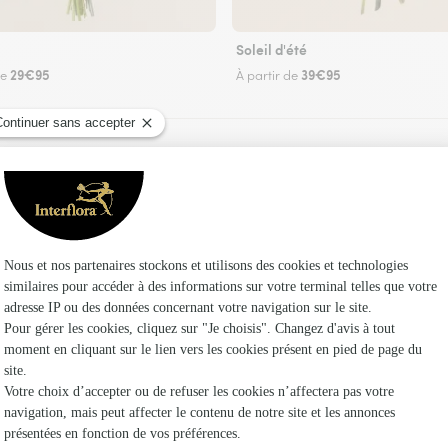
Soleil d'été
29€95
39€95
de
À partir de
Faire livrer des fleurs
z un fleuriste Interflora à Senan et dans ses en
Les fl
Fleuristes
Fleuristes