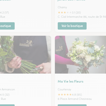
Charny
★
★
★
★
★
4.2 (17)
3.1 (20)
 Rue
C. Cial Intermarche 86, route de St M
 boutique
Voir la boutique
Ma Vie les Fleurs
ur Armancon
Courtenay
★
★
★
★
★
4.5 (32)
4.8 (65)
e Rue
6 Place Armand Chesneau