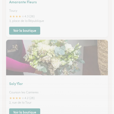
Amarante Fleurs
Toucy
★
★
★
★
★
4.3 (26)
3, place de la République
Voir la boutique
Soly’flor
Courson les Carrieres
★
★
★
★
★
4.2 (28)
2, rue de la Tour
Voir la boutique