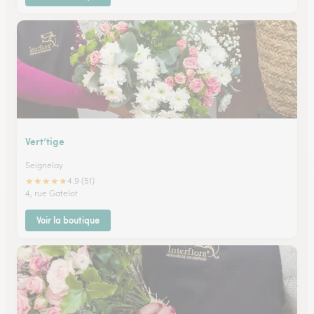
Vert’tige
Seignelay
★
★
★
★
★
4.9 (51)
4, rue Gatelot
Voir la boutique