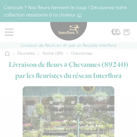
Aller au contenu
Canicule ? Nos fleurs tiennent le coup ! Découvrez notre
collection résistante à la chaleur
ici
Livraison de fleurs en 4h par un fleuriste Interflora
›
Fleuristes
›
Yonne (89)
›
Chevannes
Accueil
Livraison de fleurs à Chevannes (89240)
par les fleuristes du réseau Interflora