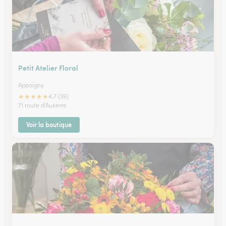
Petit Atelier Floral
Appoigny
★
★
★
★
★
4.7 (39)
71 route d'Auxerre
Voir la boutique