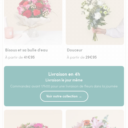
Bisous et sa bulle d'eau
Douceur
41€95
29€95
À partir de
À partir de
Livraison en 4h
Livraison le jour même
Commandez avant 17h00 pour une livraison de fleurs dans la journée
Voir notre collection →