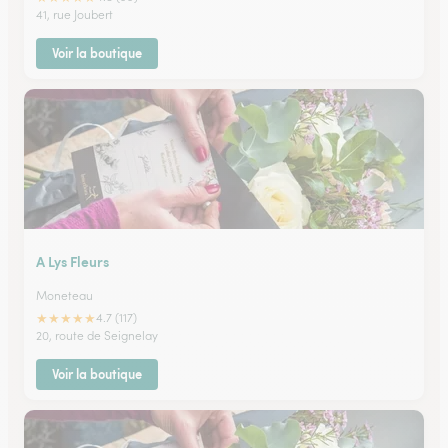
41, rue Joubert
Voir la boutique
A Lys Fleurs
Moneteau
★
★
★
★
★
4.7 (117)
20, route de Seignelay
Voir la boutique