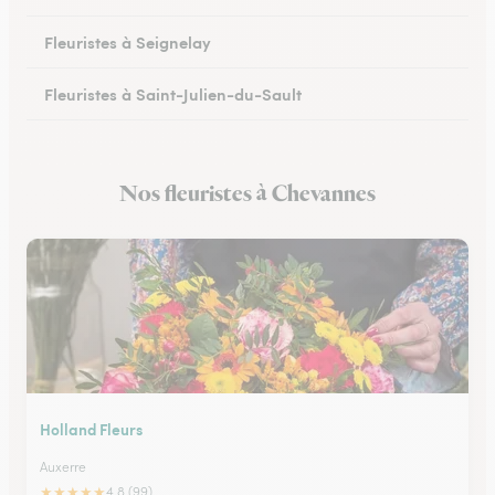
Fleuristes à Seignelay
Fleuristes à Saint-Julien-du-Sault
Fleuristes à Saint-Florentin
Nos fleuristes à Chevannes
Fleuristes à Monéteau
Holland Fleurs
Auxerre
★
★
★
★
★
4.8 (99)