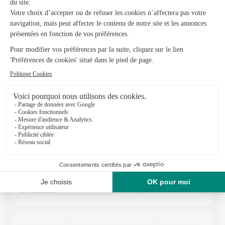
★
★
★
★
★
4.5 (32)
59, Grande Rue
Voir la boutique
Ils ont fait livrer des fleurs ou une plante à
Chevannes
★
★
★
★
★
rapide efficace
rapide efficace
24/05/2026