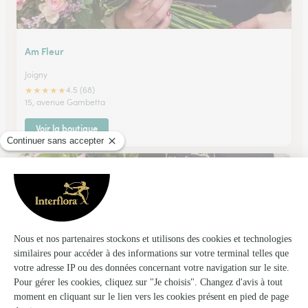
Am Fleur
Joigny
★
★
★
★
★
4.5 (68)
15, avenue Gambetta
Voir la boutique
Floreal
Brienon Sur Armancon