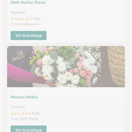
Petit Atelier Floral
Appoigny
★
★
★
★
★
4.7 (39)
71 route d'Auxerre
Voir la boutique
Maison Hedou
Tonnerre
★
★
★
★
★
4.8 (49)
9 rue Saint Pierre
Voir la boutique