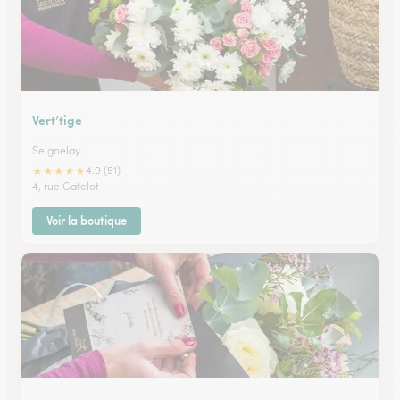
Vert’tige
Seignelay
★
★
★
★
★
4.9 (51)
4, rue Gatelot
Voir la boutique