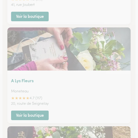
41, rue Joubert
Voir la boutique
A Lys Fleurs
Moneteau
★
★
★
★
★
4.7 (117)
20, route de Seignelay
Voir la boutique