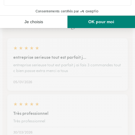
Ils ont fait livrer des fleurs ou une plante à
Courgis
★
★
★
★
★
entreprise serieuse tout est parfait j…
entreprise serieuse tout est parfait j ai fais 3 commandes tout
c bien passe extra merci a tous
05/01/2026
★
★
★
★
★
Très professionnel
Très professionnel
30/03/2026