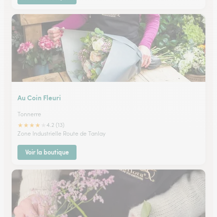
Au Coin Fleuri
Tonnerre
★
★
★
★
★
4.2 (13)
Zone Industrielle Route de Tanlay
Voir la boutique