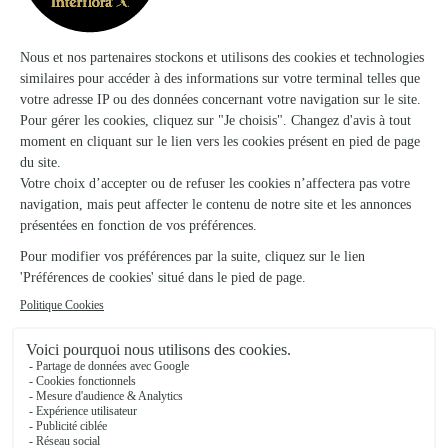
★
★
★
★
★
4.2 (28)
2, rue de la Tour
Voir la boutique
Floreal
Brienon Sur Armancon
★
★
★
★
★
4.5 (32)
59, Grande Rue
Voir la boutique