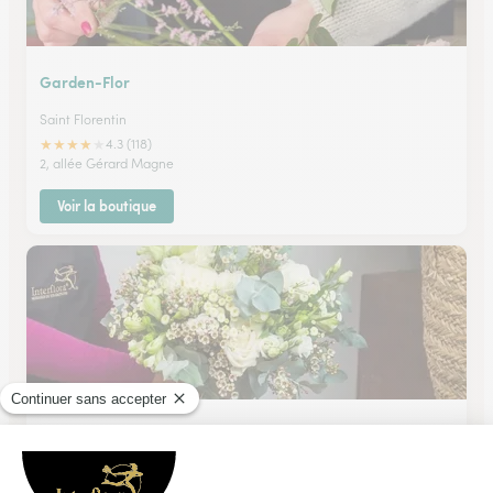
Garden-Flor
Saint Florentin
★
★
★
★
★
4.3 (118)
2, allée Gérard Magne
Voir la boutique
Soly’flor
Courson les Carrieres