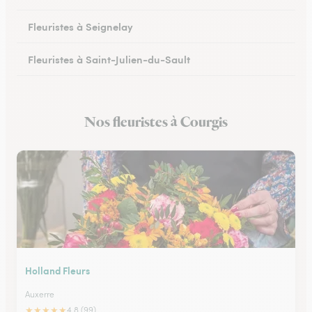
Fleuristes à Seignelay
Fleuristes à Saint-Julien-du-Sault
Fleuristes à Saint-Florentin
Nos fleuristes à Courgis
Fleuristes à Monéteau
Holland Fleurs
Auxerre
★
★
★
★
★
4.8 (99)