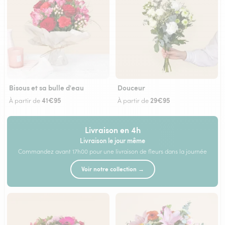
Bisous et sa bulle d'eau
Douceur
41€95
29€95
À partir de
À partir de
Livraison en 4h
Livraison le jour même
Commandez avant 17h00 pour une livraison de fleurs dans la journée
Voir notre collection →