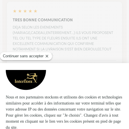
★
★
★
★
★
TRES BONNE COMMUNICATION
DEJA SELON LES EVENEMENTS
(MARIAGE,CADEAU,ENTERREMENT...) ILS VOUS PROPOSENT
TEL OU TEL TYPE DE FLEURS ENSUITE ILS ONT UNE
EXCELLENTE COMMUNICATION QUI CONFIRME
NOTAMMENT SI LA LIVRAISON S'EST BIEN DEROULEE.TOUT
EST PARFAIT POUR MOI.
19/07/2026
★
★
★
★
★
Aucun retour sur la réalisation de la composition florale
Opération effectuée 100% en numérique. Nous aurions aimé
recevoir une photo de la composition florale. Aussi nous ne
pouvons donné aucun avis sur la qualité du produit. Nous
effectuerons une opération similaire que contraint