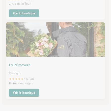
2, rue de la Tour
Voir la boutique
La Primevere
Corbigny
★
★
★
★
★
4.5 (28)
19, rue des Forges
Voir la boutique