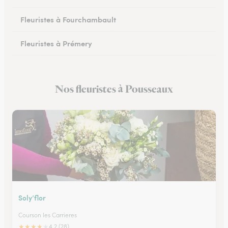
Fleuristes à Fourchambault
Fleuristes à Prémery
Fleuristes à La Charité-sur-Loire
Nos fleuristes à Pousseaux
Fleuristes à Saint-Parize-le-Châtel
Soly’flor
Courson les Carrieres
★
★
★
★
★
4.2 (28)