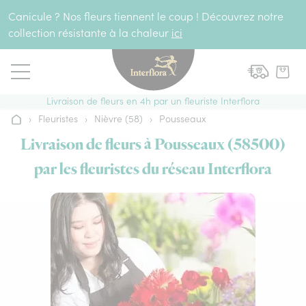
Aller au contenu
Canicule ? Nos fleurs tiennent le coup ! Découvrez notre
collection résistante à la chaleur
ici
Livraison de fleurs en 4h par un fleuriste Interflora
›
Fleuristes
›
Nièvre (58)
›
Pousseaux
Accueil
Livraison de fleurs à Pousseaux (58500)
par les fleuristes du réseau Interflora