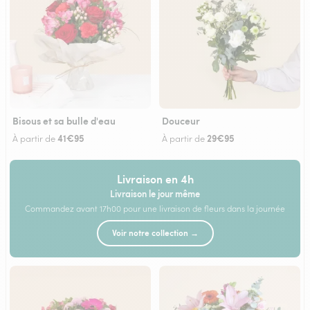
Bisous et sa bulle d'eau
Douceur
41€95
29€95
À partir de
À partir de
Livraison en 4h
Livraison le jour même
Commandez avant 17h00 pour une livraison de fleurs dans la journée
Voir notre collection →