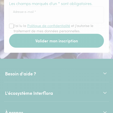
Les champs marqués d'un * sont obligatoires.
Adresse e-mail
*
J'ai lu la
Politique de confidentialité
et j'autorise le
traitement de mes données personnelles.
Valider mon inscription
Besoin d'aide ?
L'écosystème Interflora
À propos