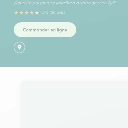
Fleuriste partenaire Interflora à votre service 7j/7
★
★
★
★
★
4.3/5 (26 avis)
Commander en ligne