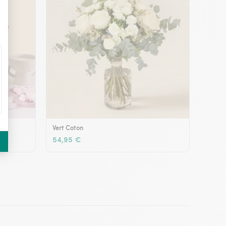
Vert Coton
54,95 €