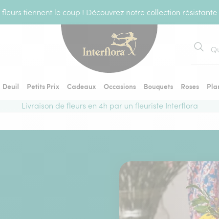
fleurs tiennent le coup ! Découvrez notre collection résistante
Recher
Deuil
Petits Prix
Cadeaux
Occasions
Bouquets
Roses
Pla
Livraison de fleurs en 4h par un fleuriste Interflora