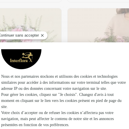
t son vase offert
Plaisir fleuri
36,95 €