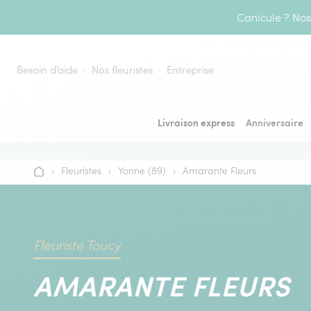
Aller au contenu
Canicule ? Nos 
Besoin d’aide
Nos fleuristes
Entreprise
Livraison express
Anniversaire
›
Fleuristes
›
Yonne (89)
›
Amarante Fleurs
Accueil
Fleuriste Toucy
AMARANTE FLEURS