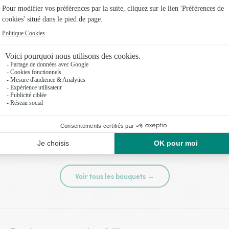
té
Tutti frutti
44,95 €
Voir tous les bouquets →