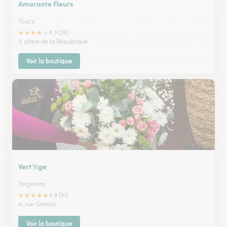
Amarante Fleurs
Toucy
★
★
★
★
★
4.3 (26)
3, place de la République
Voir la boutique
Vert’tige
Seignelay
★
★
★
★
★
4.9 (51)
4, rue Gatelot
Voir la boutique