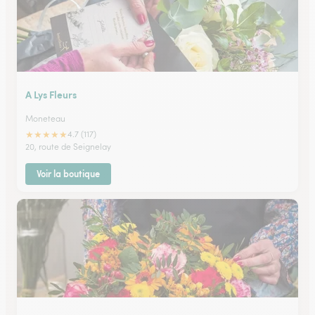
A Lys Fleurs
Moneteau
★
★
★
★
★
4.7 (117)
20, route de Seignelay
Voir la boutique