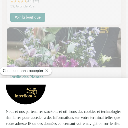
★
★
★
★
★
4.5 (32)
59, Grande Rue
Voir la boutique
Jardin des Plantes
Charny
★
★
★
★
★
3.1 (20)
C. Cial Intermarche 86, route de St Martin
Voir la boutique