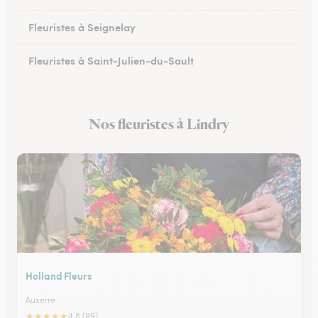
Fleuristes à Seignelay
Fleuristes à Saint-Julien-du-Sault
Fleuristes à Saint-Florentin
Nos fleuristes à Lindry
Fleuristes à Monéteau
Holland Fleurs
Auxerre
★
★
★
★
★
4.8 (99)