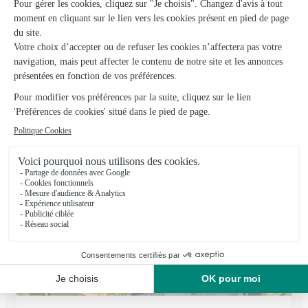
Fleuriste Daudet
Charny
★
★
★
★
★
4.2 (17)
41, Grande Rue
Voir la boutique