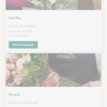
Soly’flor
Courson les Carrieres
★
★
★
★
★
4.2 (28)
2, rue de la Tour
Voir la boutique
Floreal
Brienon Sur Armancon