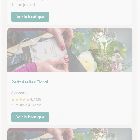
41, rue Joubert
Voir la boutique
Petit Atelier Floral
Appoigny
★
★
★
★
★
4.7 (39)
71 route d'Auxerre
Voir la boutique