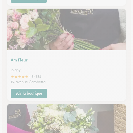
Am Fleur
Joigny
★
★
★
★
★
4.5 (68)
15, avenue Gambetta
Voir la boutique