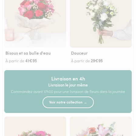
Bisous et sa bulle d'eau
Douceur
41€95
29€95
À partir de
À partir de
Livraison en 4h
Livraison le jour même
Commandez avant 17h00 pour une livraison de fleurs dans la journée
Voir notre collection →