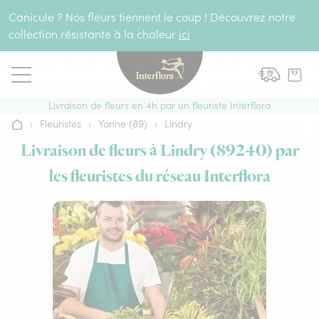
Aller au contenu
Canicule ? Nos fleurs tiennent le coup ! Découvrez notre
collection résistante à la chaleur
ici
Livraison de fleurs en 4h par un fleuriste Interflora
›
Fleuristes
›
Yonne (89)
›
Lindry
Accueil
Livraison de fleurs à Lindry (89240) par
les fleuristes du réseau Interflora