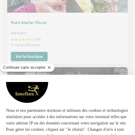
Petit Atelier Floral
Appoigny
★
★
★
★
★
4.7 (39)
71 route d'Auxerre
Voir la boutique
Holland Fleurs
Auxerre