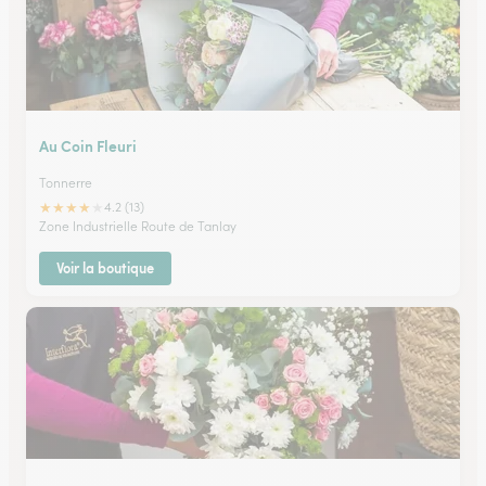
Au Coin Fleuri
Tonnerre
★
★
★
★
★
4.2 (13)
Zone Industrielle Route de Tanlay
Voir la boutique