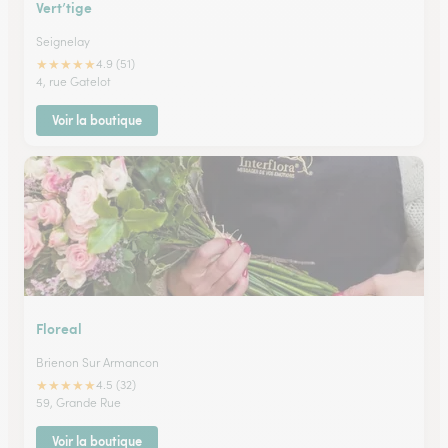
Vert’tige
Seignelay
★
★
★
★
★
4.9 (51)
4, rue Gatelot
Voir la boutique
Floreal
Brienon Sur Armancon
★
★
★
★
★
4.5 (32)
59, Grande Rue
Voir la boutique