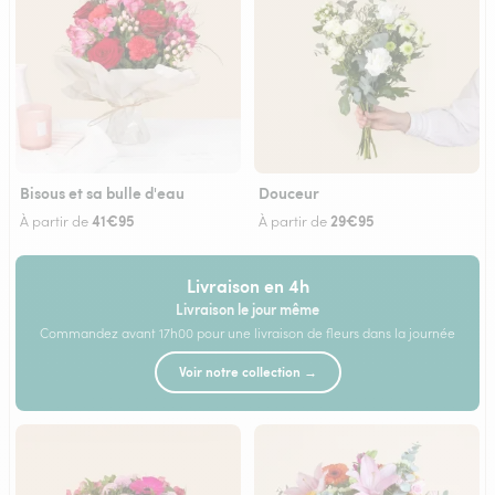
Bisous et sa bulle d'eau
Douceur
41€95
29€95
À partir de
À partir de
Livraison en 4h
Livraison le jour même
Commandez avant 17h00 pour une livraison de fleurs dans la journée
Voir notre collection →