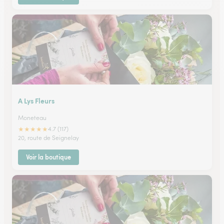
A Lys Fleurs
Moneteau
★
★
★
★
★
4.7 (117)
20, route de Seignelay
Voir la boutique