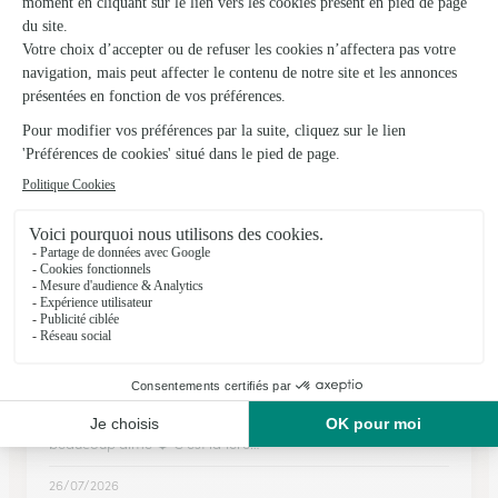
★
★
★
★
★
4.8 (99)
41, rue Joubert
Voir la boutique
Ils ont fait livrer des fleurs ou une plante à
Carisey
★
★
★
★
★
Tout est parfait 👍🏽
Tout est parfait, de la commande à la livraison 👍🏽 Choix de
présentations de fleurs, ajouter un cadeau en plus est une
bonne idée ! La personne à qui était destiné cet envoi à
beaucoup aimé ❤️ C'est la 1ère…
26/07/2026