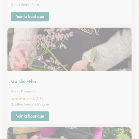
9 rue Saint Pierre
Voir la boutique
Garden-Flor
Saint Florentin
★
★
★
★
★
4.3 (118)
2, allée Gérard Magne
Voir la boutique