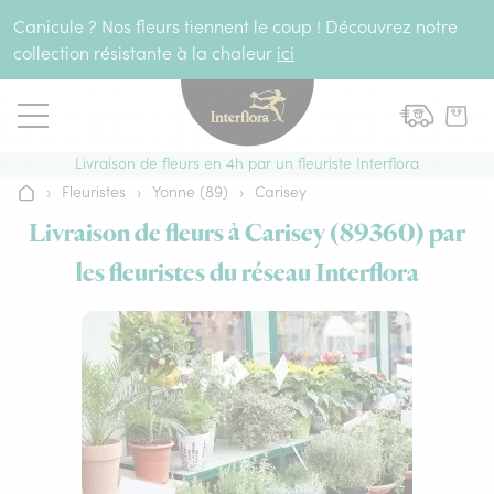
Aller au contenu
Canicule ? Nos fleurs tiennent le coup ! Découvrez notre
collection résistante à la chaleur
ici
Livraison de fleurs en 4h par un fleuriste Interflora
›
Fleuristes
›
Yonne (89)
›
Carisey
Accueil
Livraison de fleurs à Carisey (89360) par
les fleuristes du réseau Interflora