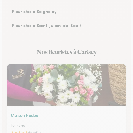
Fleuristes à Seignelay
Fleuristes à Saint-Julien-du-Sault
Fleuristes à Saint-Florentin
Nos fleuristes à Carisey
Fleuristes à Monéteau
Maison Hedou
Tonnerre
★
★
★
★
★
4.8 (49)