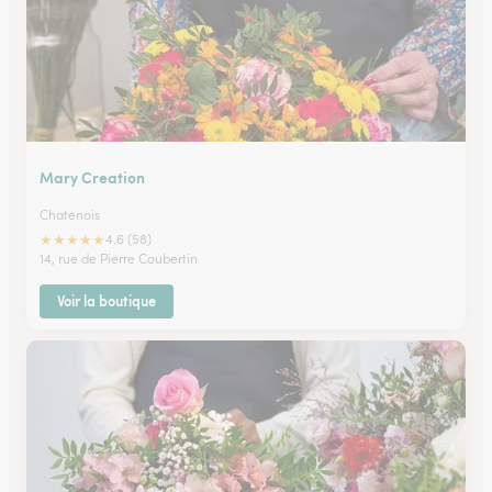
Mary Creation
Chatenois
★
★
★
★
★
4.6 (58)
14, rue de Pierre Coubertin
Voir la boutique