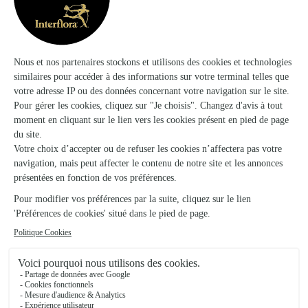
Bourbonne les Bains
★
★
★
★
★
4.9 (44)
27, rue Daprey Blache
Voir la boutique
L’eveil des Sens
Val de Meuse
18, place de Verdun Montigny le Roi
Voir la boutique