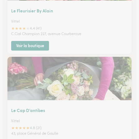
Le Fleurisier By Alain
Vittel
★
★
★
★
★
4.4 (41)
C.Cial Champion 227, avenue Courberoye
Voir la boutique
Le Cap D’antibes
Vittel
★
★
★
★
★
4.8 (21)
43, place Général de Gaulle