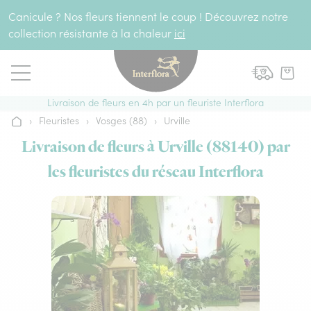
Aller au contenu
Canicule ? Nos fleurs tiennent le coup ! Découvrez notre
collection résistante à la chaleur
ici
Livraison de fleurs en 4h par un fleuriste Interflora
›
Fleuristes
›
Vosges (88)
›
Urville
Accueil
Livraison de fleurs à Urville (88140) par
les fleuristes du réseau Interflora