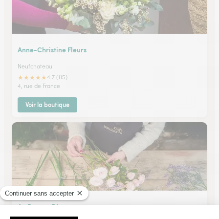
Anne-Christine Fleurs
Neufchateau
★
★
★
★
★
4.7 (115)
4, rue de France
Voir la boutique
Au Bouton D’or