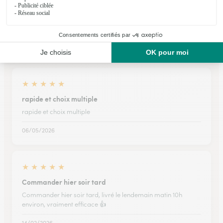
Ils ont fait livrer des fleurs ou une plante à
Urville
★
★
★
★
★
rapide et choix multiple
rapide et choix multiple
06/05/2026
★
★
★
★
★
Commander hier soir tard
Commander hier soir tard, livré le lendemain matin 10h
environ, vraiment efficace 👍
14/02/2026