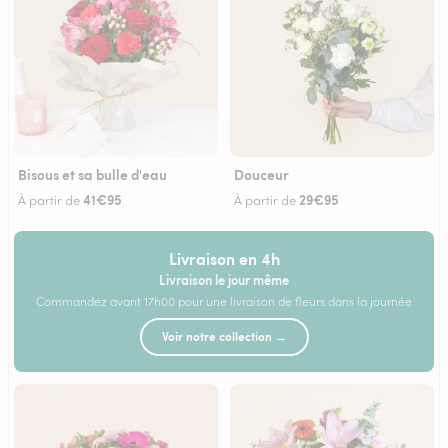
Bisous et sa bulle d'eau
Douceur
41€95
29€95
À partir de
À partir de
Livraison en 4h
Livraison le jour même
Commandez avant 17h00 pour une livraison de fleurs dans la journée
Voir notre collection →