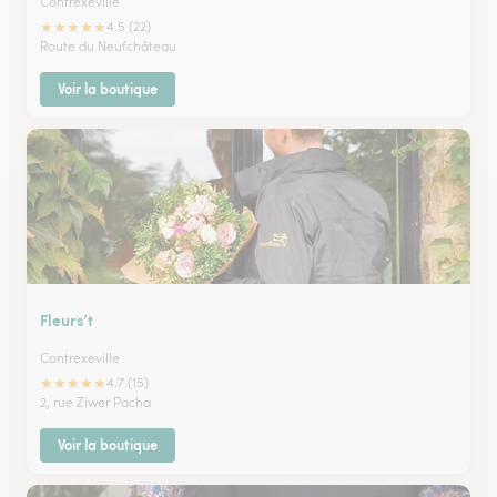
Contrexeville
★
★
★
★
★
4.5 (22)
Route du Neufchâteau
Voir la boutique
Fleurs’t
Contrexeville
★
★
★
★
★
4.7 (15)
2, rue Ziwer Pacha
Voir la boutique