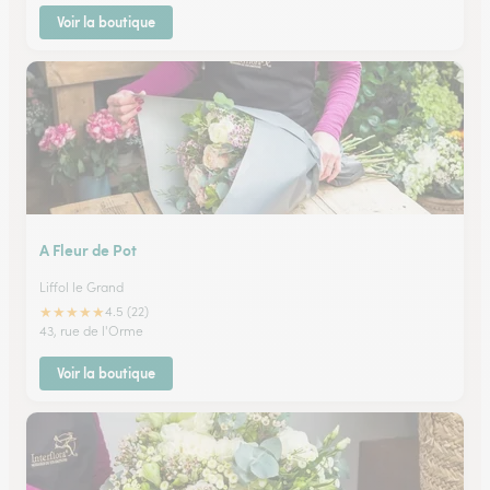
Voir la boutique
A Fleur de Pot
Liffol le Grand
★
★
★
★
★
4.5 (22)
43, rue de l'Orme
Voir la boutique