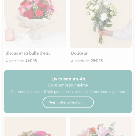
Bisous et sa bulle d'eau
Douceur
41€95
29€95
À partir de
À partir de
Livraison en 4h
Livraison le jour même
Commandez avant 17h00 pour une livraison de fleurs dans la journée
Voir notre collection →