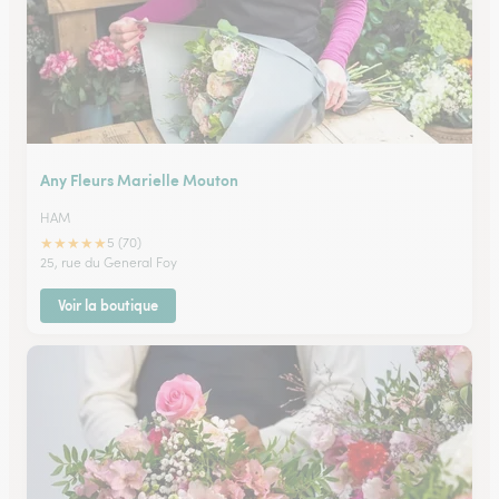
Any Fleurs Marielle Mouton
HAM
★
★
★
★
★
5 (70)
25, rue du General Foy
Voir la boutique