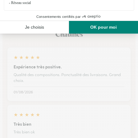
Ils ont fait livrer des fleurs ou une plante à
Chaulnes
★
★
★
★
★
Expérience très positive.
Qualité des compositions. Ponctualité des livraisons. Grand
choix.
01/08/2026
★
★
★
★
★
Très bien
Très bien ok