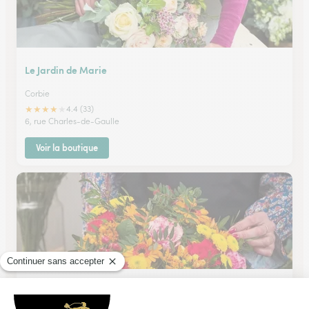
Le Jardin de Marie
Corbie
★
★
★
★
★
4.4 (33)
6, rue Charles-de-Gaulle
Voir la boutique
Aux Fleurs de Moreuil