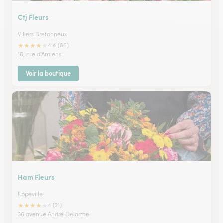
Ctj Fleurs
Villers Bretonneux
★
★
★
★
★
4.4 (86)
16, rue d'Amiens
Voir la boutique
Ham Fleurs
Eppeville
★
★
★
★
★
4 (21)
36 avenue André Delorme