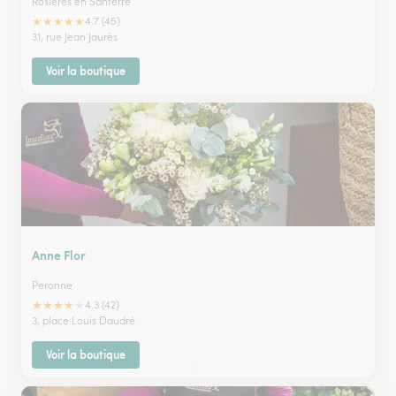
Rosieres en Santerre
★
★
★
★
★
4.7 (45)
31, rue Jean Jaurès
Voir la boutique
Anne Flor
Peronne
★
★
★
★
★
4.3 (42)
3, place Louis Daudré
Voir la boutique