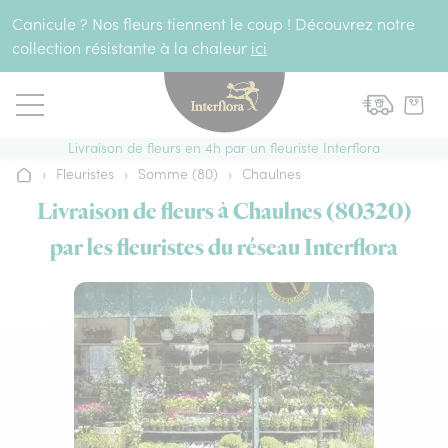
Aller au contenu
Canicule ? Nos fleurs tiennent le coup ! Découvrez notre
collection résistante à la chaleur
ici
Livraison de fleurs en 4h par un fleuriste Interflora
›
Fleuristes
›
Somme (80)
›
Chaulnes
Accueil
Livraison de fleurs à Chaulnes (80320)
par les fleuristes du réseau Interflora