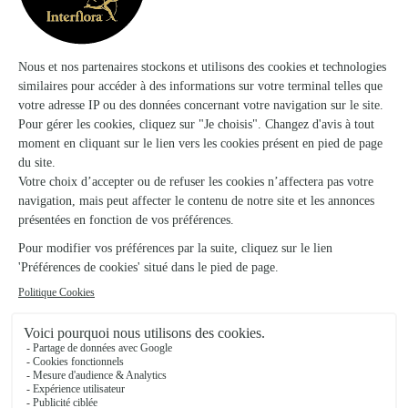
Moreuil
★
★
★
★
★
4.3 (92)
10, rue Gambetta
Voir la boutique
Caron Fleurs
Montdidier
★
★
★
★
★
4.7 (80)
17, Place du General-de-Gaulle
Voir la boutique