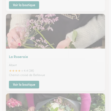
Voir la boutique
La Roseraie
Albert
★
★
★
★
★
4.4 (38)
Chemin croisé de Bellevue
Voir la boutique