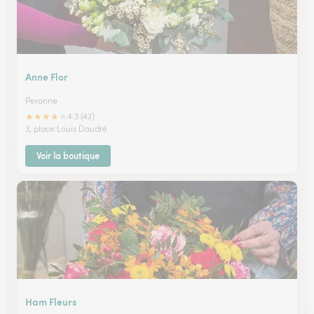
Anne Flor
Peronne
★
★
★
★
★
4.3 (42)
3, place Louis Daudré
Voir la boutique
Ham Fleurs