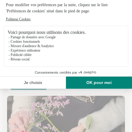
L’amaryllis
Ailly Sur Noye
★
★
★
★
★
4.8 (56)
28, rue Saint Martin
Voir la boutique