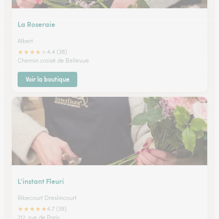
La Roseraie
Albert
★
★
★
★
★
4.4 (38)
Chemin croisé de Bellevue
Voir la boutique
L’instant Fleuri
Ribecourt Dreslincourt
★
★
★
★
★
4.7 (39)
212, rue de Paris