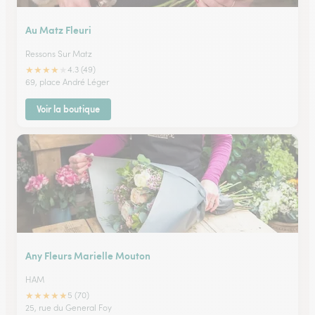
Au Matz Fleuri
Ressons Sur Matz
★
★
★
★
★
4.3 (49)
69, place André Léger
Voir la boutique
Any Fleurs Marielle Mouton
HAM
★
★
★
★
★
5 (70)
25, rue du General Foy