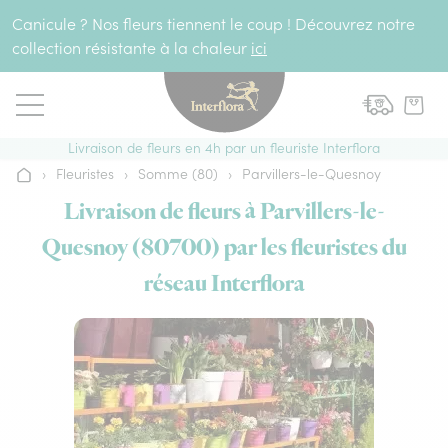
Aller au contenu
Canicule ? Nos fleurs tiennent le coup ! Découvrez notre
collection résistante à la chaleur
ici
Livraison de fleurs en 4h par un fleuriste Interflora
›
Fleuristes
›
Somme (80)
›
Parvillers-le-Quesnoy
Accueil
Livraison de fleurs à Parvillers-le-
Quesnoy (80700) par les fleuristes du
réseau Interflora