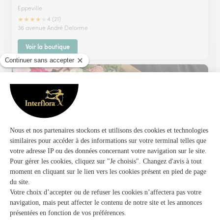
Eppeville
★
★
★
★
★
4 (21)
36 avenue André Delorme
Voir la boutique
Le Marche Aux Fleurs
Noyon
★
★
★
★
★
4.4 (512)
46, avenue Jean Jaurès
Voir la boutique