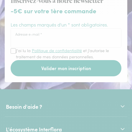
Inscrivez-vous à notre newsletter
-5€ sur votre 1ère commande
Les champs marqués d'un * sont obligatoires.
Adresse e-mail
*
J'ai lu la
Politique de confidentialité
et j'autorise le
traitement de mes données personnelles.
Valider mon inscription
Besoin d'aide ?
L'écosystème Interflora