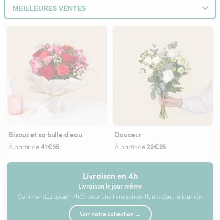
Bisous et sa bulle d'eau
Douceur
41€95
29€95
À partir de
À partir de
Livraison en 4h
Livraison le jour même
Commandez avant 17h00 pour une livraison de fleurs dans la journée
Voir notre collection →