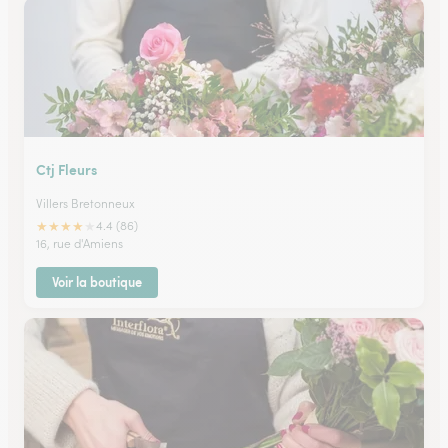
Ctj Fleurs
Villers Bretonneux
★
★
★
★
★
4.4 (86)
16, rue d'Amiens
Voir la boutique