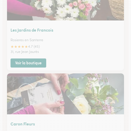
Les Jardins de Francois
Rosieres en Santerre
★
★
★
★
★
4.7 (45)
31, rue Jean Jaurès
Voir la boutique
Caron Fleurs