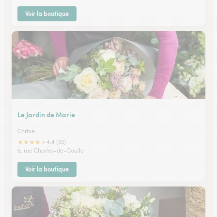
Voir la boutique
Le Jardin de Marie
Corbie
★
★
★
★
★
4.4 (33)
6, rue Charles-de-Gaulle
Voir la boutique