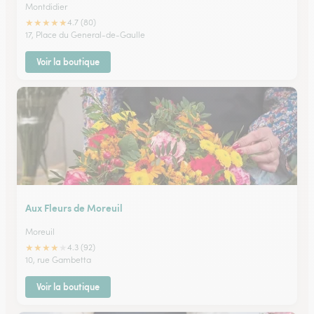
Montdidier
★
★
★
★
★
4.7 (80)
17, Place du General-de-Gaulle
Voir la boutique
Aux Fleurs de Moreuil
Moreuil
★
★
★
★
★
4.3 (92)
10, rue Gambetta
Voir la boutique