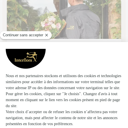
Atelier des Fleurs
St Quentin
★
★
★
★
★
4.6 (75)
104 rue d'Isle
Voir la boutique