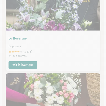
La Roseraie
Bapaume
★
★
★
★
★
4.3 (38)
24, rue d'Arras
Voir la boutique