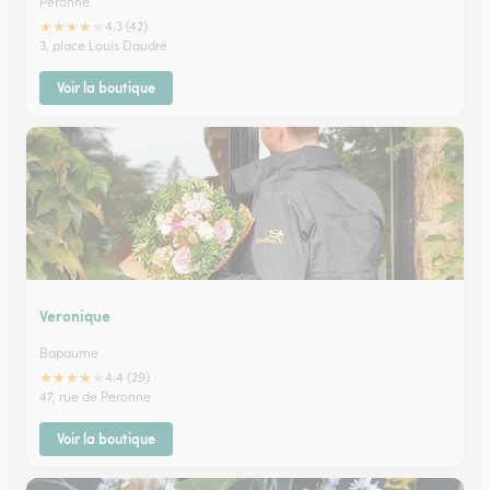
Peronne
★
★
★
★
★
4.3 (42)
3, place Louis Daudré
Voir la boutique
Veronique
Bapaume
★
★
★
★
★
4.4 (29)
47, rue de Peronne
Voir la boutique