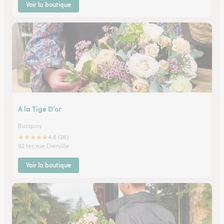
Voir la boutique
A la Tige D’or
Bucquoy
★
★
★
★
★
4.6 (26)
92 ter, rue Dierville
Voir la boutique