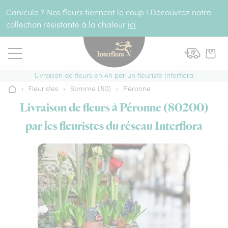
Aller au contenu
Canicule ? Nos fleurs tiennent le coup ! Découvrez notre
collection résistante à la chaleur
ici
Livraison de fleurs en 4h par un fleuriste Interflora
›
Fleuristes
›
Somme (80)
›
Péronne
Accueil
Livraison de fleurs à Péronne (80200)
par les fleuristes du réseau Interflora