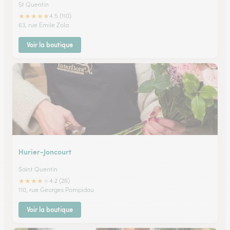
St Quentin
★
★
★
★
★
4.5 (110)
63, rue Emile Zola
Voir la boutique
Hurier-Joncourt
Saint Quentin
★
★
★
★
★
4.2 (26)
110, rue Georges Pompidou
Voir la boutique