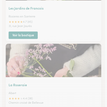
Les Jardins de Francois
Rosieres en Santerre
★
★
★
★
★
4.7 (45)
31, rue Jean Jaurès
Voir la boutique
La Roseraie
Albert
★
★
★
★
★
4.4 (38)
Chemin croisé de Bellevue