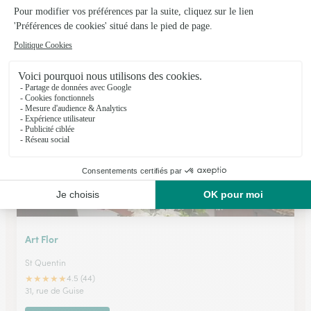
La Belle Fleur
Gauchy
9 rue Georges Herbin
Voir la boutique
Art Flor
St Quentin
★
★
★
★
★
4.5 (44)
31, rue de Guise