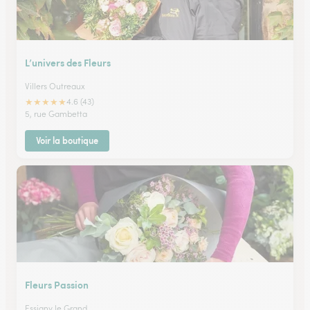
L’univers des Fleurs
Villers Outreaux
★
★
★
★
★
4.6 (43)
5, rue Gambetta
Voir la boutique
Fleurs Passion
Essigny le Grand