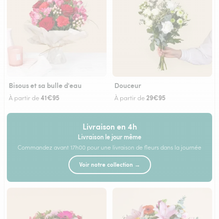
Bisous et sa bulle d'eau
Douceur
41€95
29€95
À partir de
À partir de
Livraison en 4h
Livraison le jour même
Commandez avant 17h00 pour une livraison de fleurs dans la journée
Voir notre collection →