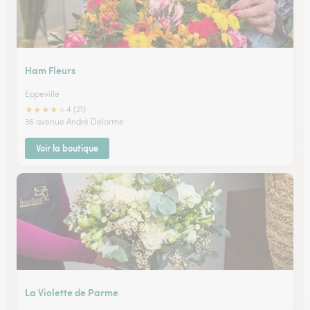
Ham Fleurs
Eppeville
★
★
★
★
★
4 (21)
36 avenue André Delorme
Voir la boutique
La Violette de Parme