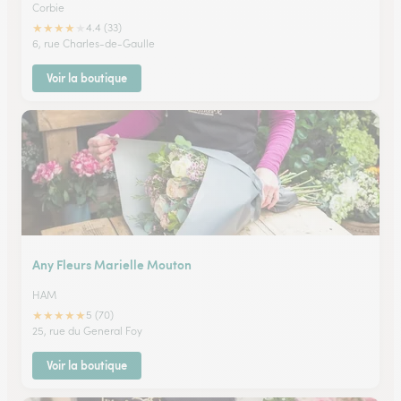
Corbie
★
★
★
★
★
4.4 (33)
6, rue Charles-de-Gaulle
Voir la boutique
Any Fleurs Marielle Mouton
HAM
★
★
★
★
★
5 (70)
25, rue du General Foy
Voir la boutique