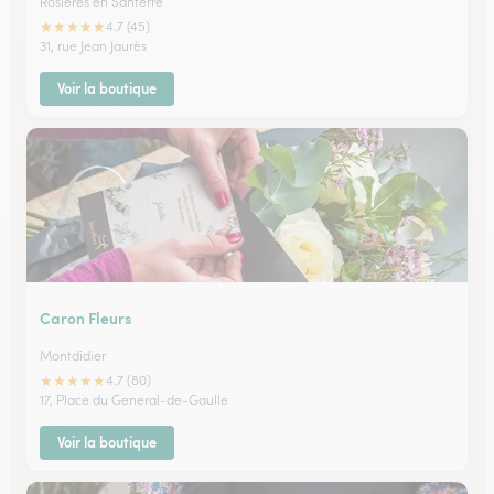
Rosieres en Santerre
★
★
★
★
★
4.7 (45)
31, rue Jean Jaurès
Voir la boutique
Caron Fleurs
Montdidier
★
★
★
★
★
4.7 (80)
17, Place du General-de-Gaulle
Voir la boutique