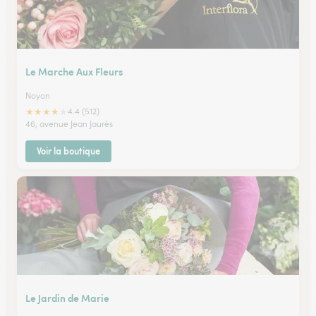
Le Marche Aux Fleurs
Noyon
★
★
★
★
★
4.4 (512)
46, avenue Jean Jaurès
Voir la boutique
Le Jardin de Marie