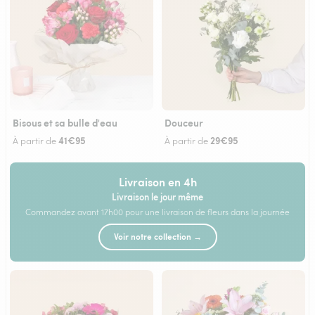
Bisous et sa bulle d'eau
Douceur
41€95
29€95
À partir de
À partir de
Livraison en 4h
Livraison le jour même
Commandez avant 17h00 pour une livraison de fleurs dans la journée
Voir notre collection →