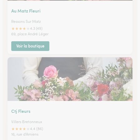
Au Matz Fleuri
Ressons Sur Matz
★
★
★
★
★
4.3 (49)
69, place André Léger
Voir la boutique
Ctj Fleurs
Villers Bretonneux
★
★
★
★
★
4.4 (86)
16, rue d'Amiens