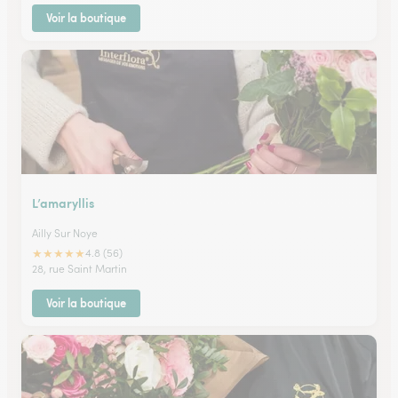
Voir la boutique
L’amaryllis
Ailly Sur Noye
★
★
★
★
★
4.8 (56)
28, rue Saint Martin
Voir la boutique