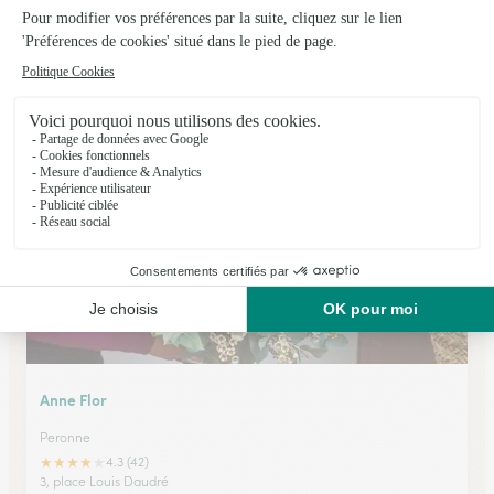
Ham Fleurs
Eppeville
★
★
★
★
★
4 (21)
36 avenue André Delorme
Voir la boutique
Anne Flor
Peronne
★
★
★
★
★
4.3 (42)
3, place Louis Daudré