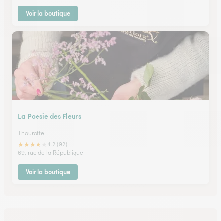
Voir la boutique
La Poesie des Fleurs
Thourotte
★
★
★
★
★
4.2 (92)
69, rue de la République
Voir la boutique