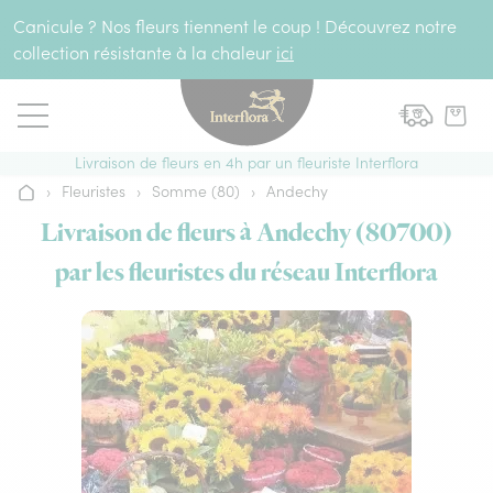
Aller au contenu
Canicule ? Nos fleurs tiennent le coup ! Découvrez notre
collection résistante à la chaleur
ici
Livraison de fleurs en 4h par un fleuriste Interflora
›
Fleuristes
›
Somme (80)
›
Andechy
Accueil
Livraison de fleurs à Andechy (80700)
par les fleuristes du réseau Interflora