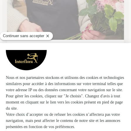
L’instant Fleuri
Ribecourt Dreslincourt
★
★
★
★
★
4.7 (39)
212, rue de Paris
Voir la boutique