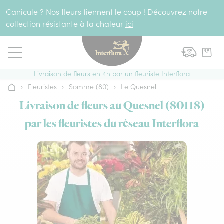
Aller au contenu
Canicule ? Nos fleurs tiennent le coup ! Découvrez notre
collection résistante à la chaleur
ici
Livraison de fleurs en 4h par un fleuriste Interflora
›
Fleuristes
›
Somme (80)
›
Le Quesnel
Accueil
Livraison de fleurs au Quesnel (80118)
par les fleuristes du réseau Interflora