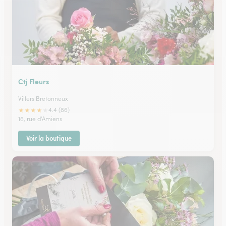
Ctj Fleurs
Villers Bretonneux
★
★
★
★
★
4.4 (86)
16, rue d'Amiens
Voir la boutique