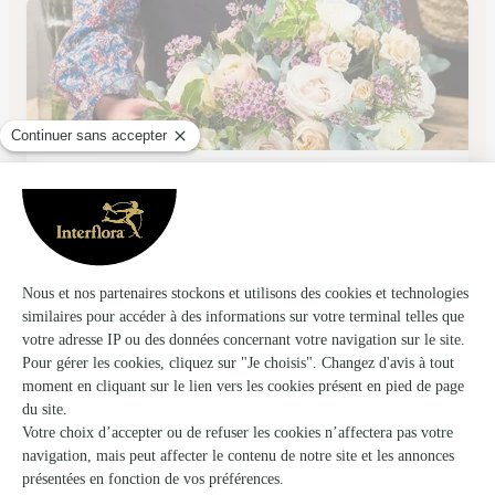
Fanny Fleurs
Amiens
★
★
★
★
★
3.8 (79)
66, Avenue du General-Foy
Voir la boutique