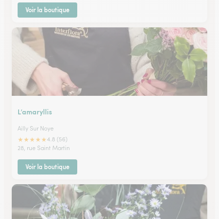
Voir la boutique
L’amaryllis
Ailly Sur Noye
★
★
★
★
★
4.8 (56)
28, rue Saint Martin
Voir la boutique