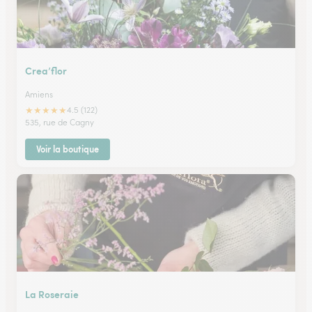
Crea’flor
Amiens
★
★
★
★
★
4.5 (122)
535, rue de Cagny
Voir la boutique
La Roseraie