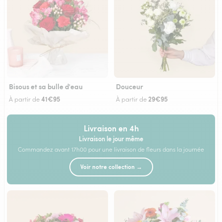
Bisous et sa bulle d'eau
Douceur
41€95
29€95
À partir de
À partir de
Livraison en 4h
Livraison le jour même
Commandez avant 17h00 pour une livraison de fleurs dans la journée
Voir notre collection →