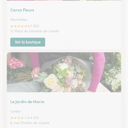
Caron Fleurs
Montdidier
★
★
★
★
★
4.7 (80)
17, Place du General-de-Gaulle
Voir la boutique
Le Jardin de Marie
Corbie
★
★
★
★
★
4.4 (33)
6, rue Charles-de-Gaulle