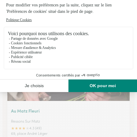
Anne Flor
Peronne
★
★
★
★
★
4.3 (42)
3, place Louis Daudré
Voir la boutique
Au Matz Fleuri
Ressons Sur Matz
★
★
★
★
★
4.3 (49)
69, place André Léger