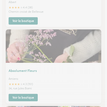
Albert
★
★
★
★
★
4.4 (38)
Chemin croisé de Bellevue
Voir la boutique
Absolument Fleurs
Amiens
★
★
★
★
★
4.3 (151)
34, rue Jules Barni
Voir la boutique