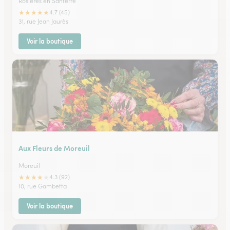
Rosieres en Santerre
★
★
★
★
★
4.7 (45)
31, rue Jean Jaurès
Voir la boutique
Aux Fleurs de Moreuil
Moreuil
★
★
★
★
★
4.3 (92)
10, rue Gambetta
Voir la boutique