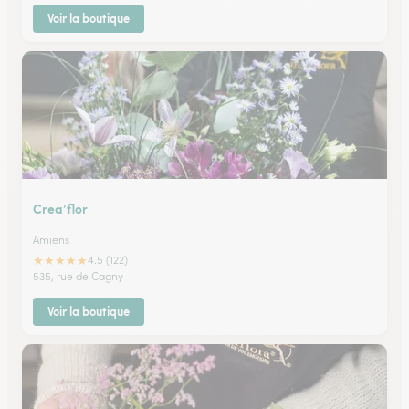
Voir la boutique
Crea’flor
Amiens
★
★
★
★
★
4.5 (122)
535, rue de Cagny
Voir la boutique