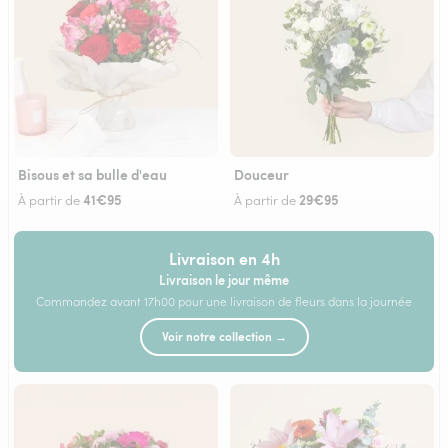
Bisous et sa bulle d'eau
Douceur
41€95
29€95
À partir de
À partir de
Livraison en 4h
Livraison le jour même
Commandez avant 17h00 pour une livraison de fleurs dans la journée
Voir notre collection →