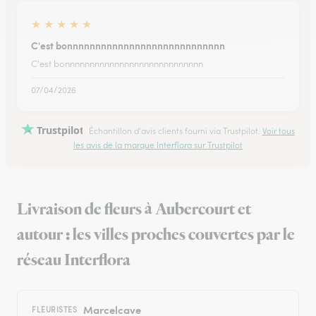
★
★
★
★
★
C'est bonnnnnnnnnnnnnnnnnnnnnnnnnnnn
C'est bonnnnnnnnnnnnnnnnnnnnnnnnnnnn
07/04/2026
Trustpilot
Échantillon d'avis clients fourni via Trustpilot.
Voir tous
les avis de la marque Interflora sur Trustpilot
Livraison de fleurs à Aubercourt et
autour : les villes proches couvertes par le
réseau Interflora
Marcelcave
FLEURISTES