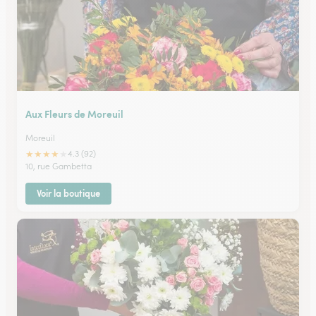
Aux Fleurs de Moreuil
Moreuil
★
★
★
★
★
4.3 (92)
10, rue Gambetta
Voir la boutique