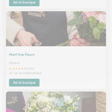
Voir la boutique
Matt’line Fleurs
Breteuil
★
★
★
★
★
4.8 (32)
22, rue de la République
Voir la boutique