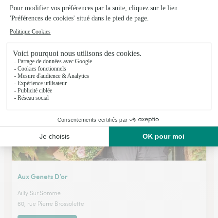
Le Rallye Floral
Amiens
★
★
★
★
★
4.2 (174)
573 Rue d'Abbeville
Voir la boutique
Aux Genets D’or
Ailly Sur Somme
60, rue Pierre Brossolette