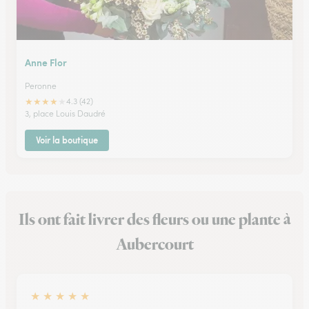
Anne Flor
Peronne
★
★
★
★
★
4.3 (42)
3, place Louis Daudré
Voir la boutique
Ils ont fait livrer des fleurs ou une plante à
Aubercourt
★
★
★
★
★