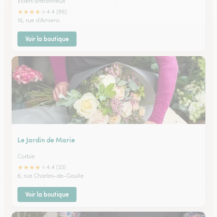
Villers Bretonneux
★
★
★
★
★
4.4 (86)
16, rue d'Amiens
Voir la boutique
Le Jardin de Marie
Corbie
★
★
★
★
★
4.4 (33)
6, rue Charles-de-Gaulle
Voir la boutique