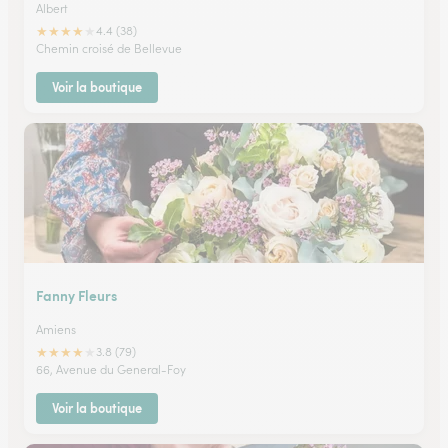
Albert
★
★
★
★
★
4.4 (38)
Chemin croisé de Bellevue
Voir la boutique
Fanny Fleurs
Amiens
★
★
★
★
★
3.8 (79)
66, Avenue du General-Foy
Voir la boutique