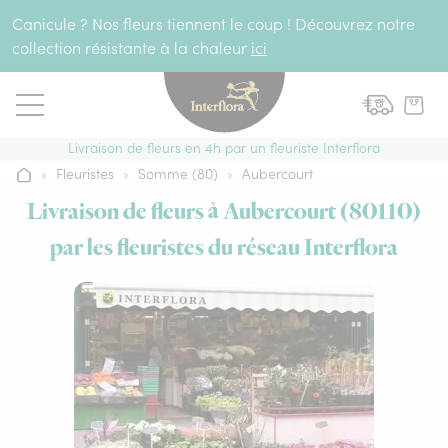
Aller au contenu
Canicule ? Nos fleurs tiennent le coup ! Découvrez notre
collection résistante à la chaleur
ici
Livraison de fleurs en 4h par un fleuriste Interflora
›
Fleuristes
›
Somme (80)
›
Aubercourt
Accueil
Livraison de fleurs à Aubercourt (80110)
par les fleuristes du réseau Interflora