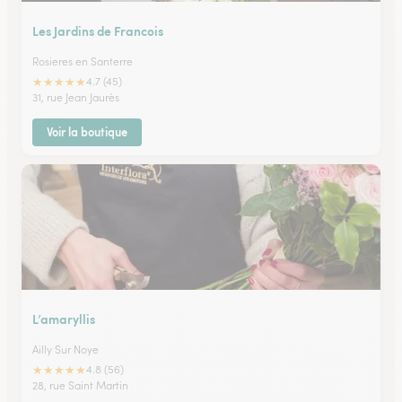
Les Jardins de Francois
Rosieres en Santerre
★
★
★
★
★
4.7 (45)
31, rue Jean Jaurès
Voir la boutique
L’amaryllis
Ailly Sur Noye
★
★
★
★
★
4.8 (56)
28, rue Saint Martin