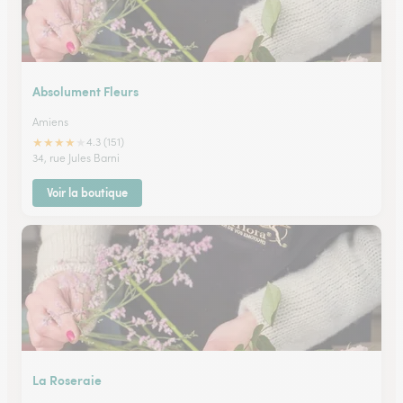
Absolument Fleurs
Amiens
★
★
★
★
★
4.3 (151)
34, rue Jules Barni
Voir la boutique
La Roseraie