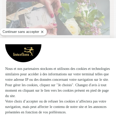
Caron Fleurs
Montdidier
★
★
★
★
★
4.7 (80)
17, Place du General-de-Gaulle
Voir la boutique