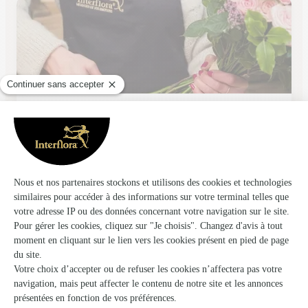
L’amaryllis
Ailly Sur Noye
★
★
★
★
★
4.8 (56)
28, rue Saint Martin
Voir la boutique