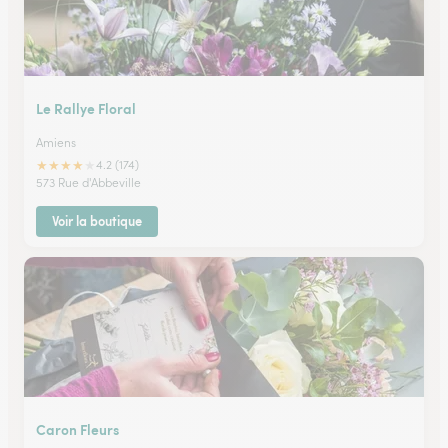
Le Rallye Floral
Amiens
★
★
★
★
★
4.2 (174)
573 Rue d'Abbeville
Voir la boutique
Caron Fleurs