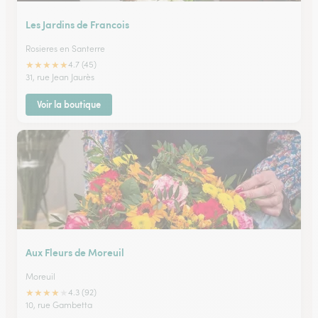
Les Jardins de Francois
Rosieres en Santerre
★
★
★
★
★
4.7 (45)
31, rue Jean Jaurès
Voir la boutique
Aux Fleurs de Moreuil
Moreuil
★
★
★
★
★
4.3 (92)
10, rue Gambetta