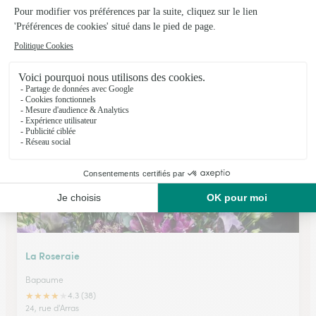
Veronique
Bapaume
★
★
★
★
★
4.4 (29)
47, rue de Peronne
Voir la boutique
La Roseraie
Bapaume
★
★
★
★
★
4.3 (38)
24, rue d'Arras