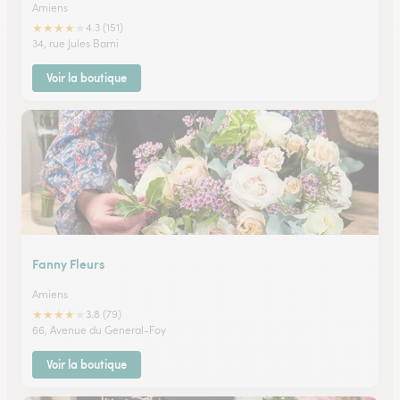
Amiens
★
★
★
★
★
4.3 (151)
34, rue Jules Barni
Voir la boutique
Fanny Fleurs
Amiens
★
★
★
★
★
3.8 (79)
66, Avenue du General-Foy
Voir la boutique