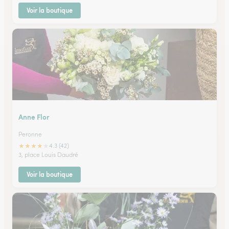
Voir la boutique
Anne Flor
Peronne
★
★
★
★
★
4.3 (42)
3, place Louis Daudré
Voir la boutique