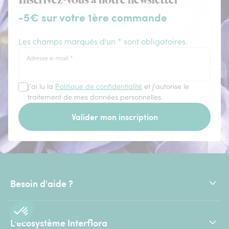
Inscrivez-vous à notre newsletter
-5€ sur votre 1ère commande
Les champs marqués d'un * sont obligatoires.
Adresse e-mail
*
J'ai lu la
Politique de confidentialité
et j'autorise le
traitement de mes données personnelles.
Valider mon inscription
Besoin d'aide ?
L'écosystème Interflora