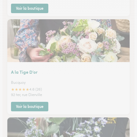
Voir la boutique
A la Tige D’or
Bucquoy
★
★
★
★
★
4.6 (26)
92 ter, rue Dierville
Voir la boutique