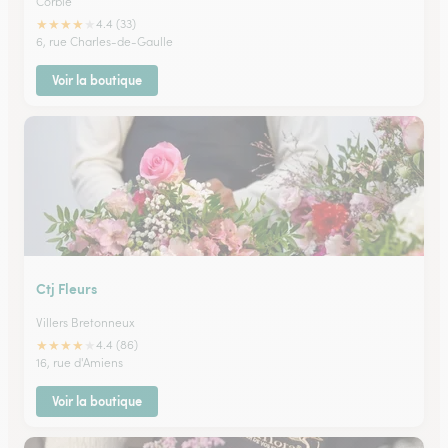
Corbie
★
★
★
★
★
4.4 (33)
6, rue Charles-de-Gaulle
Voir la boutique
Ctj Fleurs
Villers Bretonneux
★
★
★
★
★
4.4 (86)
16, rue d'Amiens
Voir la boutique