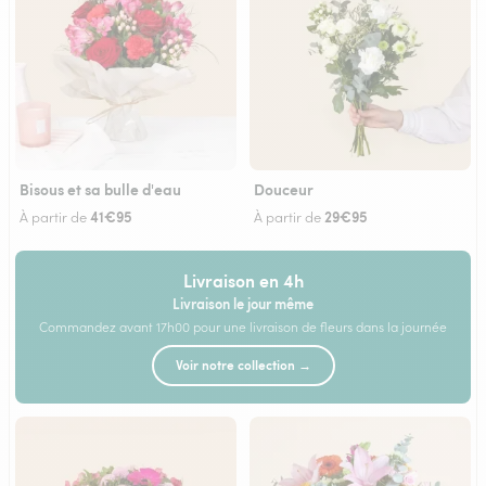
Bisous et sa bulle d'eau
Douceur
41€95
29€95
À partir de
À partir de
Livraison en 4h
Livraison le jour même
Commandez avant 17h00 pour une livraison de fleurs dans la journée
Voir notre collection →