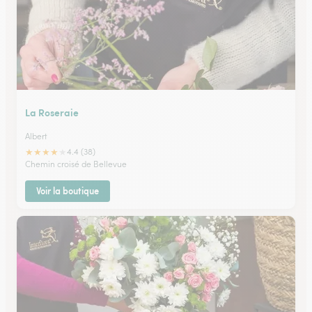
La Roseraie
Albert
★
★
★
★
★
4.4 (38)
Chemin croisé de Bellevue
Voir la boutique