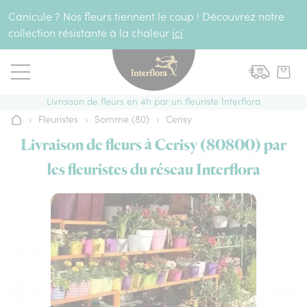
Aller au contenu
Canicule ? Nos fleurs tiennent le coup ! Découvrez notre
collection résistante à la chaleur
ici
Livraison de fleurs en 4h par un fleuriste Interflora
›
Fleuristes
›
Somme (80)
›
Cerisy
Accueil
Livraison de fleurs à Cerisy (80800) par
les fleuristes du réseau Interflora