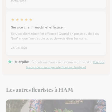
13/02/2026
★
★
★
★
★
Service client réactif et efficace !
Service client réactif et efficace ! Quand on passe au delà du
"bot" et que l'on discute avec de vrais êtres humains !
28/02/2026
Trustpilot
Échantillon d'avis clients fourni via Trustpilot.
Voir tous
les avis de la marque Interflora sur Trustpilot
Les autres fleuristes à HAM