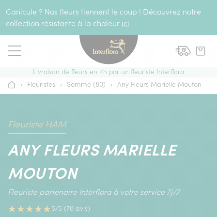
Aller au contenu
Canicule ? Nos fleurs tiennent le coup ! Découvrez notre
collection résistante à la chaleur
ici
Livraison de fleurs en 4h par un fleuriste Interflora
›
Fleuristes
›
Somme (80)
›
Any Fleurs Marielle Mouton
Accueil
Fleuriste HAM
ANY FLEURS MARIELLE
MOUTON
Fleuriste partenaire Interflora à votre service 7j/7
★
★
★
★
★
5/5 (70 avis)