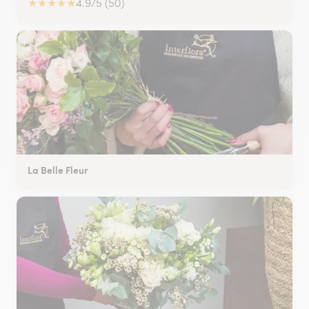
★
★
★
★
★
4.9/5 (50)
La Belle Fleur