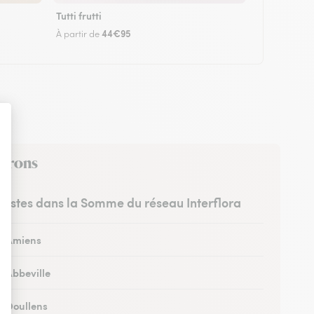
Tutti frutti
44€95
À partir de
virons
uristes dans la Somme du réseau Interflora
 à Amiens
à Abbeville
à Doullens