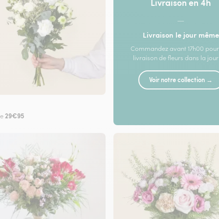
Livraison en 4h
—
Livraison le jour même
Commandez avant 17h00 pour
livraison de fleurs dans la jou
Voir notre collection →
29€95
de