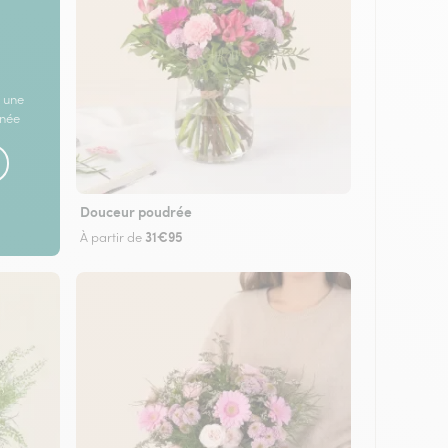
 une
rnée
Douceur poudrée
31€95
À partir de