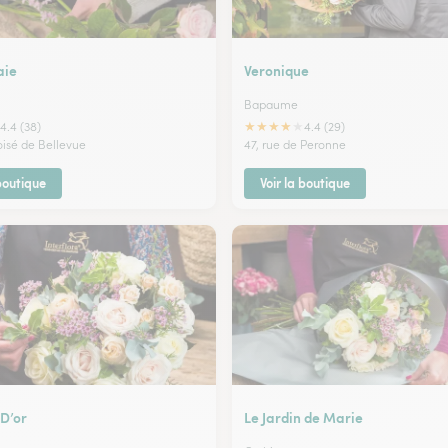
aie
Veronique
Bapaume
★
★
★
★
★
4.4 (38)
4.4 (29)
isé de Bellevue
47, rue de Peronne
 boutique
Voir la boutique
 D’or
Le Jardin de Marie