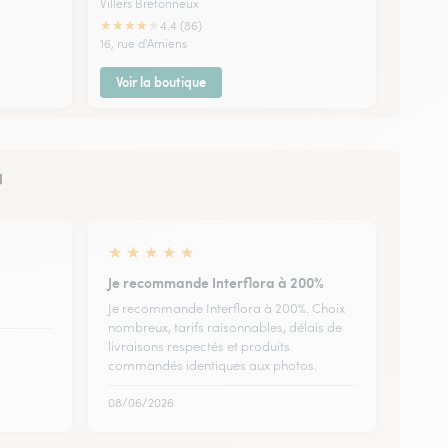
Villers Bretonneux
★
★
★
★
★
4.4 (86)
16, rue d'Amiens
Voir la boutique
u
★
★
★
★
★
Je recommande Interflora à 200%
Je recommande Interflora à 200%. Choix
nombreux, tarifs raisonnables, délais de
livraisons respectés et produits
commandés identiques aux photos.
08/06/2026