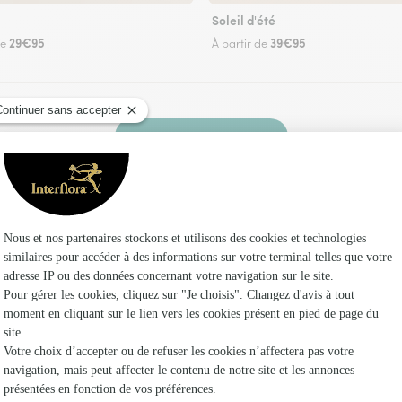
Soleil d'été
29€95
39€95
de
À partir de
Faire livrer des fleurs
ez un fleuriste Interflora à Curlu et dans ses en
Les fle
Fleuristes
Fleuristes 
Fleuristes 