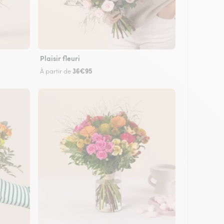
Plaisir fleuri
36€95
À partir de