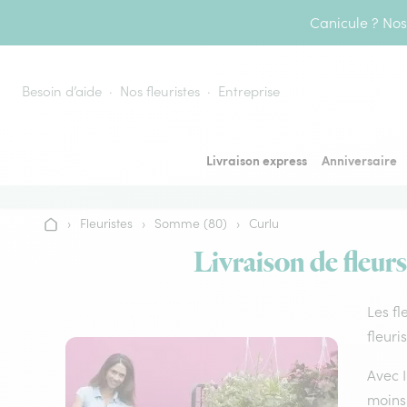
Aller au contenu
Canicule ? Nos 
Besoin d’aide
Nos fleuristes
Entreprise
Livraison express
Anniversaire
›
Fleuristes
›
Somme (80)
›
Curlu
Accueil
Livraison de fleurs
Les fl
fleuri
Avec I
moins