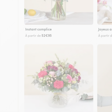
Instant complice
Joyeux a
52€95
À partir de
À partir 