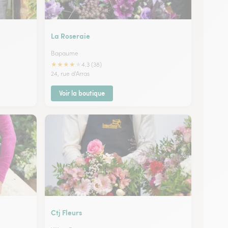
La Roseraie
Bapaume
★
★
★
★
★
4.3 (38)
24, rue d'Arras
Voir la boutique
Ctj Fleurs