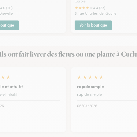
Corbie
★
★
★
★
★
4.6 (26)
4.4 (33)
Dierville
6, rue Charles-de-Gaulle
 boutique
Voir la boutique
Ils ont fait livrer des fleurs ou une plante à Curl
★
★
★
★
★
★
★
le et intuitif
rapide simple
e et intuitif
rapide simple
26
06/04/2026