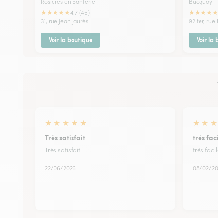
Rosieres en Santerre
Bucquoy
★
★
★
★
★
★
★
★
★
★
4.7 (45)
31, rue Jean Jaurès
92 ter, rue 
Voir la boutique
Voir la
★
★
★
★
★
★
★
★
Très satisfait
trés faci
Très satisfait
trés facil
22/06/2026
08/02/20