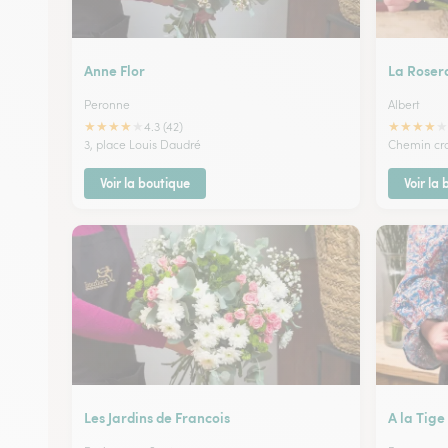
Anne Flor
La Roser
Peronne
Albert
★
★
★
★
★
★
★
★
★
★
4.3 (42)
3, place Louis Daudré
Chemin cro
Voir la boutique
Voir la
Les Jardins de Francois
A la Tige