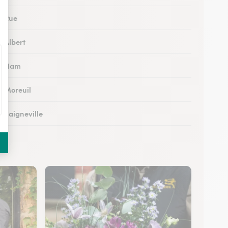
à Rue
à Albert
 à Ham
à Moreuil
à Saigneville
à Airaines
à Corbie