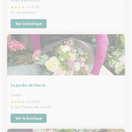
Villers Bretonneux
★
★
★
★
★
4.4 (86)
16, rue d'Amiens
Voir la boutique
Le Jardin de Marie
Corbie
★
★
★
★
★
4.4 (33)
6, rue Charles-de-Gaulle
Voir la boutique