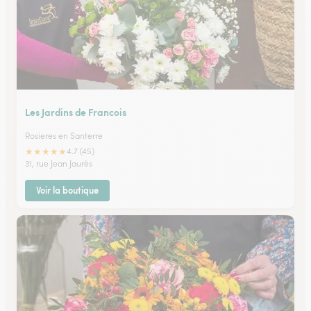
Les Jardins de Francois
Rosieres en Santerre
★
★
★
★
★
4.7 (45)
31, rue Jean Jaurès
Voir la boutique