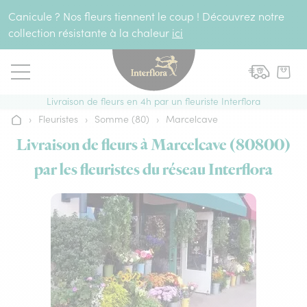
Aller au contenu
Canicule ? Nos fleurs tiennent le coup ! Découvrez notre
collection résistante à la chaleur
ici
Livraison de fleurs en 4h par un fleuriste Interflora
›
Fleuristes
›
Somme (80)
›
Marcelcave
Accueil
Livraison de fleurs à Marcelcave (80800)
par les fleuristes du réseau Interflora