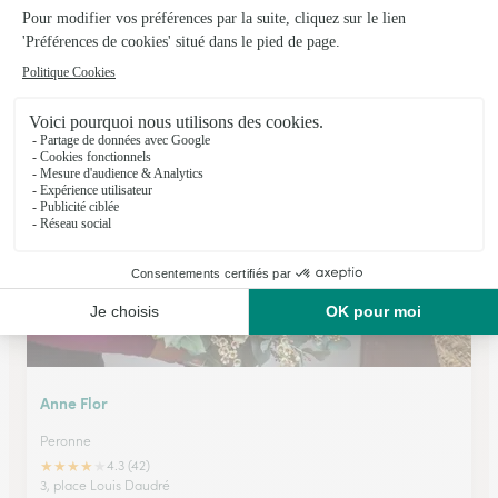
Le Rallye Floral
Amiens
★
★
★
★
★
4.2 (174)
573 Rue d'Abbeville
Voir la boutique
Anne Flor
Peronne
★
★
★
★
★
4.3 (42)
3, place Louis Daudré