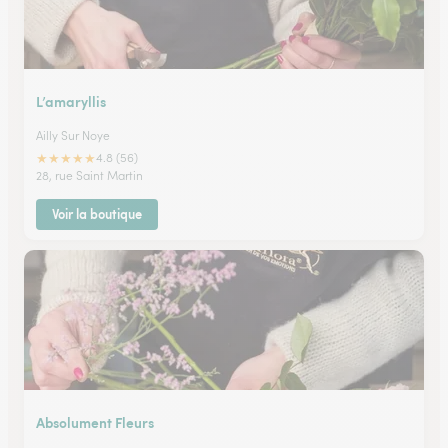
L’amaryllis
Ailly Sur Noye
★
★
★
★
★
4.8 (56)
28, rue Saint Martin
Voir la boutique
Absolument Fleurs