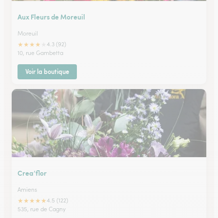
Aux Fleurs de Moreuil
Moreuil
★
★
★
★
★
4.3 (92)
10, rue Gambetta
Voir la boutique
Crea’flor
Amiens
★
★
★
★
★
4.5 (122)
535, rue de Cagny