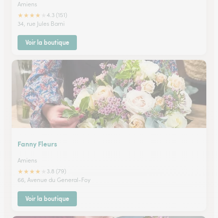
Amiens
★
★
★
★
★
4.3 (151)
34, rue Jules Barni
Voir la boutique
Fanny Fleurs
Amiens
★
★
★
★
★
3.8 (79)
66, Avenue du General-Foy
Voir la boutique