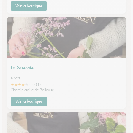
Voir la boutique
La Roseraie
Albert
★
★
★
★
★
4.4 (38)
Chemin croisé de Bellevue
Voir la boutique