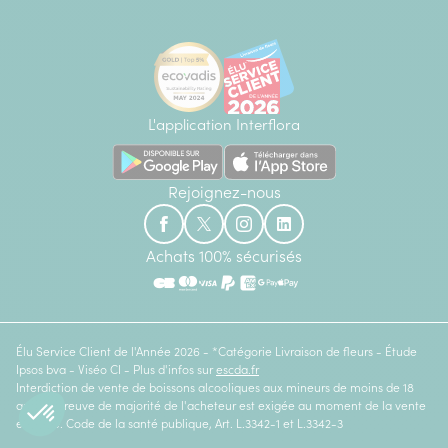
L'application Interflora
Rejoignez-nous
Achats 100% sécurisés
Élu Service Client de l'Année 2026 - *Catégorie Livraison de fleurs - Étude
Ipsos bva - Viséo CI - Plus d'infos sur
escda.fr
Interdiction de vente de boissons alcooliques aux mineurs de moins de 18
ans. La preuve de majorité de l'acheteur est exigée au moment de la vente
en ligne. Code de la santé publique, Art. L.3342-1 et L.3342-3