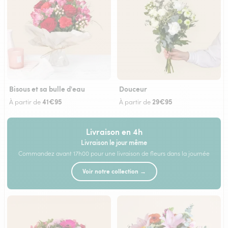
Bisous et sa bulle d'eau
Douceur
41€95
29€95
À partir de
À partir de
Livraison en 4h
Livraison le jour même
Commandez avant 17h00 pour une livraison de fleurs dans la journée
Voir notre collection →