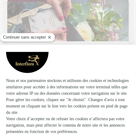
Caron Fleurs
Montdidier
★
★
★
★
★
4.7 (80)
17, Place du General-de-Gaulle
Voir la boutique