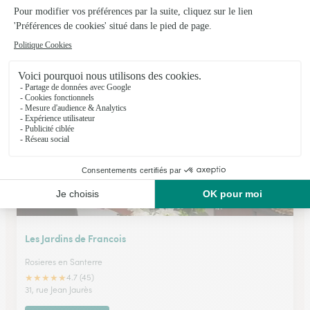
Veronique
Bapaume
★
★
★
★
★
4.4 (29)
47, rue de Peronne
Voir la boutique
Les Jardins de Francois
Rosieres en Santerre
★
★
★
★
★
4.7 (45)
31, rue Jean Jaurès