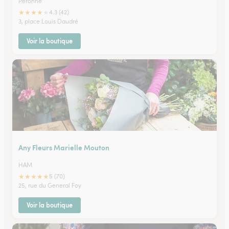
Peronne
★
★
★
★
★
4.3 (42)
3, place Louis Daudré
Voir la boutique
Any Fleurs Marielle Mouton
HAM
★
★
★
★
★
5 (70)
25, rue du General Foy
Voir la boutique