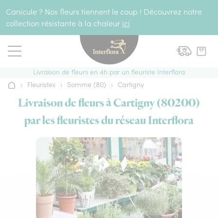
Aller au contenu
Canicule ? Nos fleurs tiennent le coup ! Découvrez notre
collection résistante à la chaleur
ici
Livraison de fleurs en 4h par un fleuriste Interflora
›
Fleuristes
›
Somme (80)
›
Cartigny
Accueil
Livraison de fleurs à Cartigny (80200)
par les fleuristes du réseau Interflora