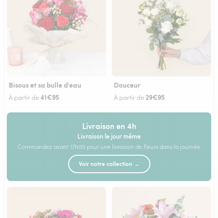
Bisous et sa bulle d'eau
Douceur
41€95
29€95
À partir de
À partir de
Livraison en 4h
Livraison le jour même
Commandez avant 17h00 pour une livraison de fleurs dans la journée
Voir notre collection →