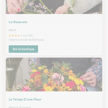
La Roseraie
Albert
★
★
★
★
★
4.4 (38)
Chemin croisé de Bellevue
Voir la boutique
Le Temps D’une Fleur
Fresnoy le Grand