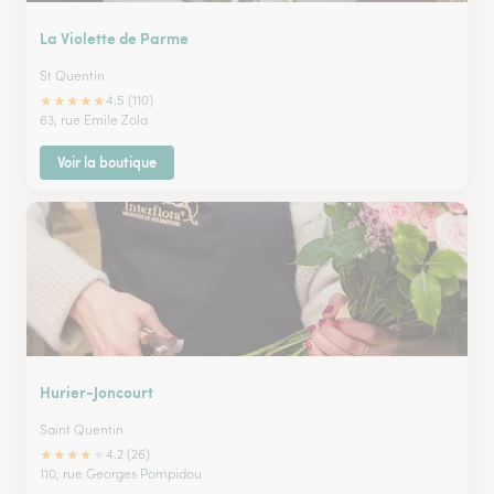
La Violette de Parme
St Quentin
★
★
★
★
★
4.5 (110)
63, rue Emile Zola
Voir la boutique
Hurier-Joncourt
Saint Quentin
★
★
★
★
★
4.2 (26)
110, rue Georges Pompidou