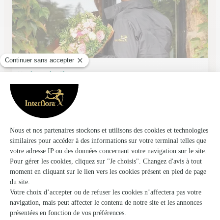
L’univers des Fleurs
Villers Outreaux
★
★
★
★
★
4.6 (43)
5, rue Gambetta
Voir la boutique