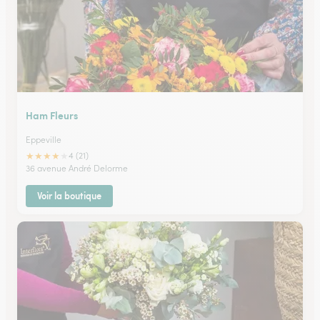
Ham Fleurs
Eppeville
★
★
★
★
★
4 (21)
36 avenue André Delorme
Voir la boutique