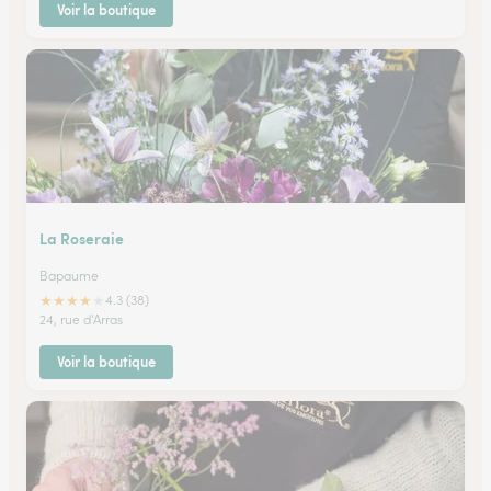
Voir la boutique
La Roseraie
Bapaume
★
★
★
★
★
4.3 (38)
24, rue d'Arras
Voir la boutique