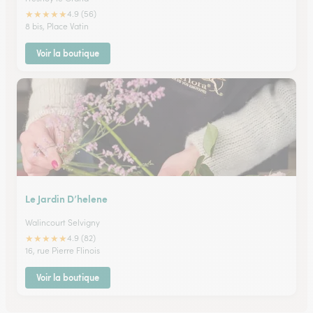
★
★
★
★
★
4.9 (56)
8 bis, Place Vatin
Voir la boutique
Le Jardin D’helene
Walincourt Selvigny
★
★
★
★
★
4.9 (82)
16, rue Pierre Flinois
Voir la boutique