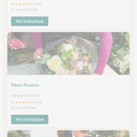
★
★
★
★
★
4.5 (44)
31, rue de Guise
Voir la boutique
Fleurs Passion
Essigny le Grand
★
★
★
★
★
4.9 (50)
52, rue Flandre
Voir la boutique