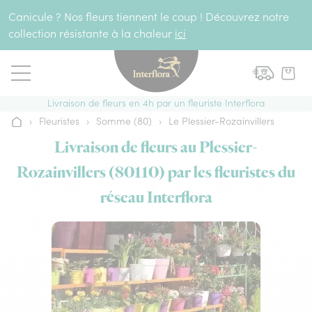
Aller au contenu
Canicule ? Nos fleurs tiennent le coup ! Découvrez notre
collection résistante à la chaleur
ici
Livraison de fleurs en 4h par un fleuriste Interflora
›
Fleuristes
›
Somme (80)
›
Le Plessier-Rozainvillers
Accueil
Livraison de fleurs au Plessier-
Rozainvillers (80110) par les fleuristes du
réseau Interflora