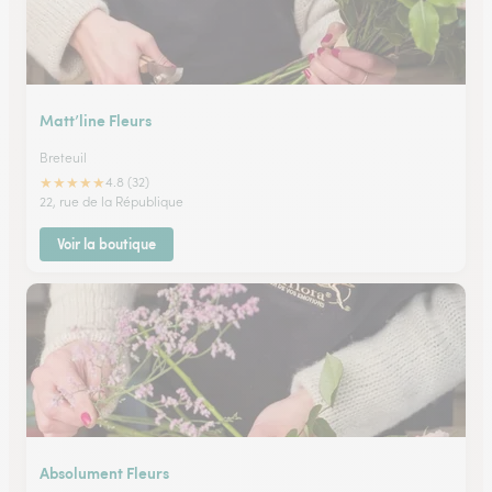
Matt’line Fleurs
Breteuil
★
★
★
★
★
4.8 (32)
22, rue de la République
Voir la boutique
Absolument Fleurs