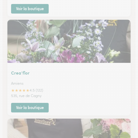
Voir la boutique
Crea’flor
Amiens
★
★
★
★
★
4.5 (122)
535, rue de Cagny
Voir la boutique