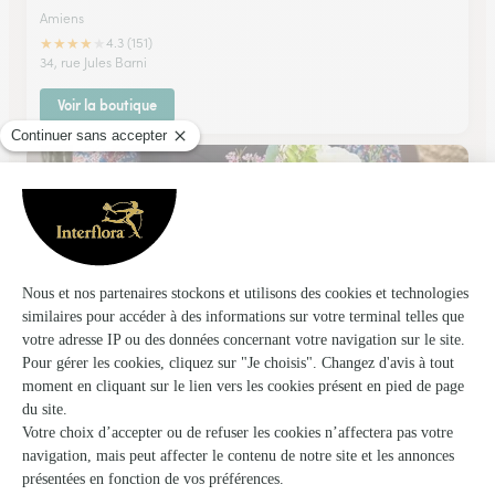
Amiens
★
★
★
★
★
4.3 (151)
34, rue Jules Barni
Voir la boutique
Fanny Fleurs
Amiens
★
★
★
★
★
3.8 (79)
66, Avenue du General-Foy
Voir la boutique