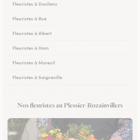
Fleuristes à Doullens
Fleuristes à Rue
Fleuristes à Albert
Fleuristes à Ham
Fleuristes à Moreuil
Fleuristes à Saigneville
Fleuristes à Airaines
Nos fleuristes au Plessier-Rozainvillers
Fleuristes à Corbie