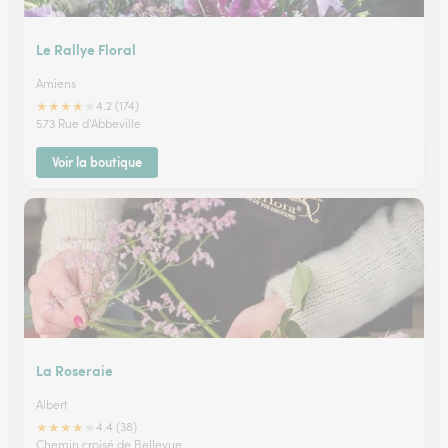
Le Rallye Floral
Amiens
★
★
★
★
★
4.2 (174)
573 Rue d'Abbeville
Voir la boutique
La Roseraie
Albert
★
★
★
★
★
4.4 (38)
Chemin croisé de Bellevue