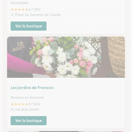
Montdidier
★
★
★
★
★
4.7 (80)
17, Place du General-de-Gaulle
Voir la boutique
Les Jardins de Francois
Rosieres en Santerre
★
★
★
★
★
4.7 (45)
31, rue Jean Jaurès
Voir la boutique