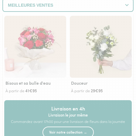
Bisous et sa bulle d'eau
Douceur
41€95
29€95
À partir de
À partir de
Livraison en 4h
Livraison le jour même
Commandez avant 17h00 pour une livraison de fleurs dans la journée
Voir notre collection →