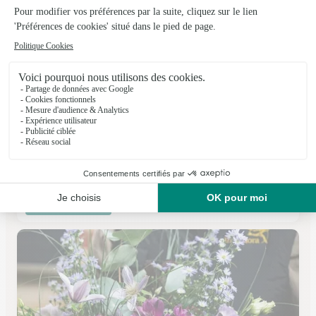
Au Matz Fleuri
Ressons Sur Matz
★
★
★
★
★
4.3 (49)
69, place André Léger
Voir la boutique