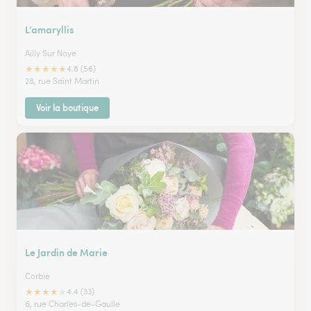
L’amaryllis
Ailly Sur Noye
★
★
★
★
★
4.8 (56)
28, rue Saint Martin
Voir la boutique
Le Jardin de Marie
Corbie
★
★
★
★
★
4.4 (33)
6, rue Charles-de-Gaulle