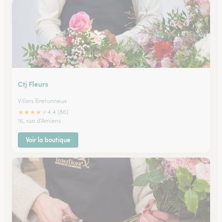
Ctj Fleurs
Villers Bretonneux
★
★
★
★
★
4.4 (86)
16, rue d'Amiens
Voir la boutique