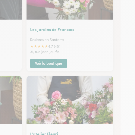
Les Jardins de Francois
Rosieres en Santerre
★
★
★
★
★
4.7 (45)
31, rue Jean Jaurès
Voir la boutique
L’atelier Fleuri