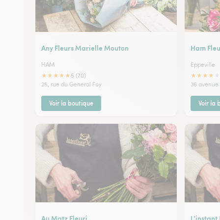
Any Fleurs Marielle Mouton
Ham Fleu
HAM
Eppeville
★
★
★
★
★
★
★
★
★
★
5 (70)
25, rue du General Foy
36 avenue
Voir la boutique
Voir la
Au Matz Fleuri
L’instant 