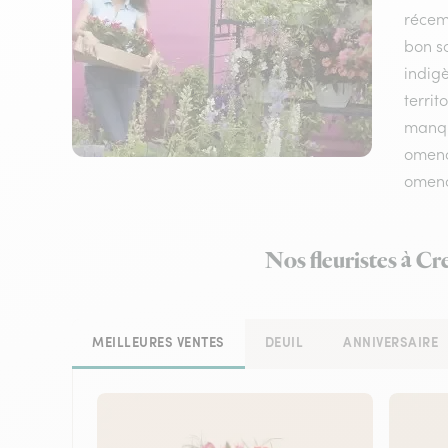
récem
bon sc
indigè
terri
manque
omenc
omenco
Nos fleuristes à C
MEILLEURES VENTES
DEUIL
ANNIVERSAIRE