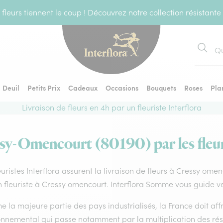
fleurs tiennent le coup ! Découvrez notre collection résistante
Recher
Deuil
Petits Prix
Cadeaux
Occasions
Bouquets
Roses
Pla
Livraison de fleurs en 4h par un fleuriste Interflora
ssy-Omencourt (80190) par les fleur
euristes Interflora assurent la livraison de fleurs à Cressy ome
 fleuriste à Cressy omencourt. Interflora Somme vous guide ve
la majeure partie des pays industrialisés, la France doit affro
onnemental qui passe notamment par la multiplication des rése