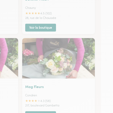
Chauny
★
★
★
★
★
4.5 (102)
28, rue de la Chaussée
Voir la boutique
Mag Fleurs
Condren
★
★
★
★
★
4.3 (58)
217, boulevard Gambetta