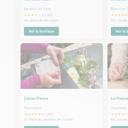
Ressons Sur Matz
Ribecourt 
★
★
★
★
★
★
★
★
★
★
4.3 (49)
69, place André Léger
212, rue de
Voir la boutique
Voir la
Caron Fleurs
La Poesie
Montdidier
Thourotte
★
★
★
★
★
★
★
★
★
★
4.7 (80)
17, Place du General-de-Gaulle
69, rue de