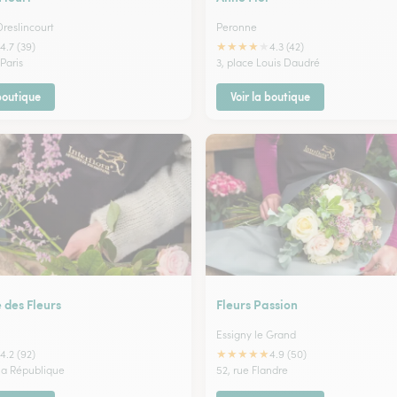
Dreslincourt
Peronne
★
★
★
★
★
4.7 (39)
4.3 (42)
 Paris
3, place Louis Daudré
 boutique
Voir la boutique
 des Fleurs
Fleurs Passion
Essigny le Grand
★
★
★
★
★
4.2 (92)
4.9 (50)
 la République
52, rue Flandre