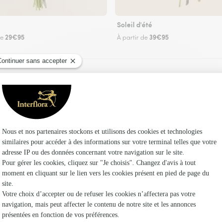
Soleil d'été
29€95
39€95
de
À partir de
Faire livrer des fleurs
leuriste Interflora à Cressy-Omencourt et dans
Les fle
Fleuristes
Fleuristes 