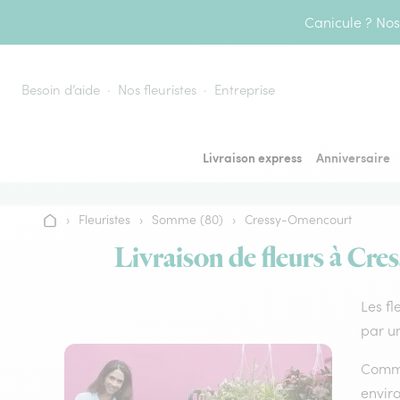
Aller au contenu
Canicule ? Nos 
Besoin d’aide
Nos fleuristes
Entreprise
Livraison express
Anniversaire
›
Fleuristes
›
Somme (80)
›
Cressy-Omencourt
Accueil
Livraison de fleurs à Cre
Les fl
par un
Comme 
envir