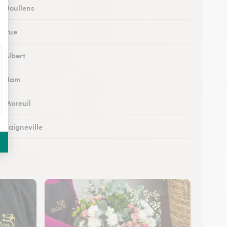
à Doullens
à Rue
à Albert
 à Ham
à Moreuil
à Saigneville
à Airaines
à Corbie