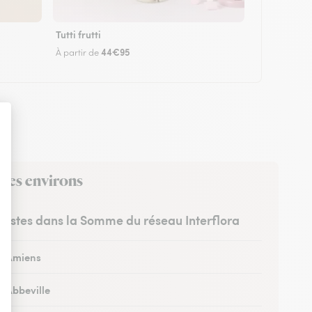
Tutti frutti
44€95
À partir de
 ses environs
uristes dans la Somme du réseau Interflora
 à Amiens
à Abbeville