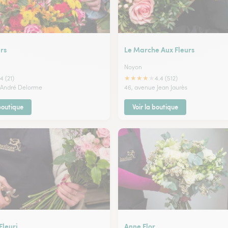
rs
Le Marche Aux Fleurs
Noyon
★
★
★
★
★
4 (21)
4.4 (512)
 André Delorme
46, avenue Jean Jaurès
 boutique
Voir la boutique
Fleuri
Anne Flor