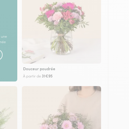
 une
rnée
Douceur poudrée
31€95
À partir de