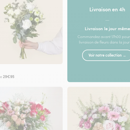
Livraison en 4h
—
Livraison le jour même
Commandez avant 17h00 pour
livraison de fleurs dans la jou
Voir notre collection →
29€95
de