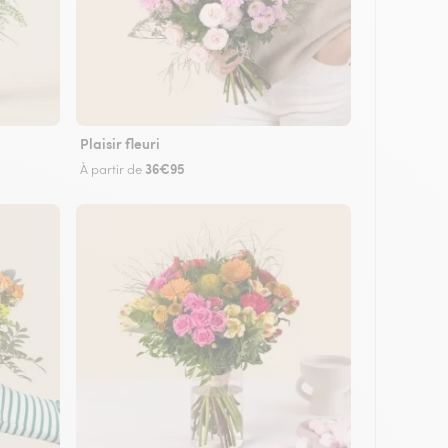
Plaisir fleuri
36€95
À partir de