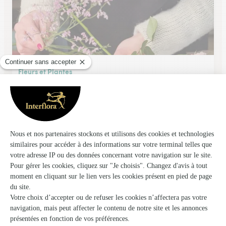
Fleurs et Plantes
Compiegne
★
★
★
★
★
4.7 (35)
59 bis, rue de Paris
Voir la boutique