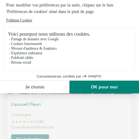
La Fontaine Fleurie
Venette
★
★
★
★
★
4.5 (737)
40, place du 8 Mai 1945
Voir la boutique
L’accueil Fleuri
Compiegne
★
★
★
★
★
4.4 (136)
12 rue Bernard Morancais