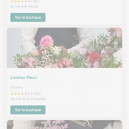
★
★
★
★
★
4.7 (45)
31, rue Jean Jaurès
Voir la boutique
L’atelier Fleuri
Chauny
★
★
★
★
★
4.5 (102)
28, rue de la Chaussée
Voir la boutique