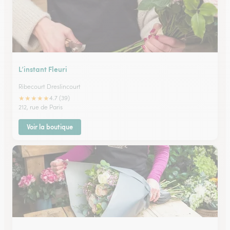
L’instant Fleuri
Ribecourt Dreslincourt
★
★
★
★
★
4.7 (39)
212, rue de Paris
Voir la boutique