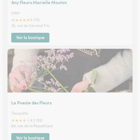
Any Fleurs Marielle Mouton
HAM
★
★
★
★
★
5 (70)
25, rue du General Foy
Voir la boutique
La Poesie des Fleurs
Thourotte
★
★
★
★
★
4.2 (92)
69, rue de la République
Voir la boutique