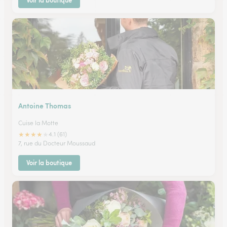
Voir la boutique
Antoine Thomas
Cuise la Motte
★
★
★
★
★
4.1 (61)
7, rue du Docteur Moussaud
Voir la boutique