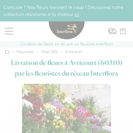
Aller au contenu
Canicule ? Nos fleurs tiennent le coup ! Découvrez notre
collection résistante à la chaleur
ici
Livraison de fleurs en 4h par un fleuriste Interflora
›
Fleuristes
›
Oise (60)
›
Avricourt
Accueil
Livraison de fleurs à Avricourt (60310)
par les fleuristes du réseau Interflora