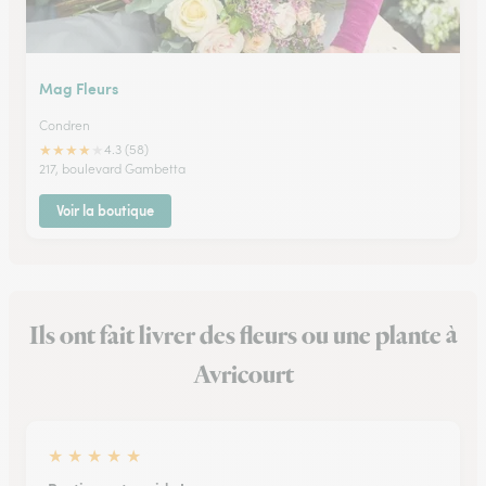
Mag Fleurs
Condren
★
★
★
★
★
4.3 (58)
217, boulevard Gambetta
Voir la boutique
Ils ont fait livrer des fleurs ou une plante à
Avricourt
★
★
★
★
★