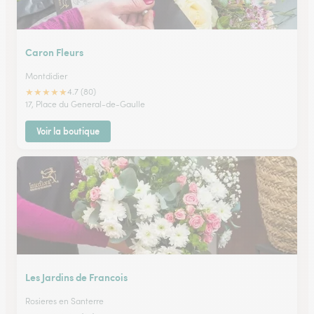
Caron Fleurs
Montdidier
★
★
★
★
★
4.7 (80)
17, Place du General-de-Gaulle
Voir la boutique
Les Jardins de Francois
Rosieres en Santerre