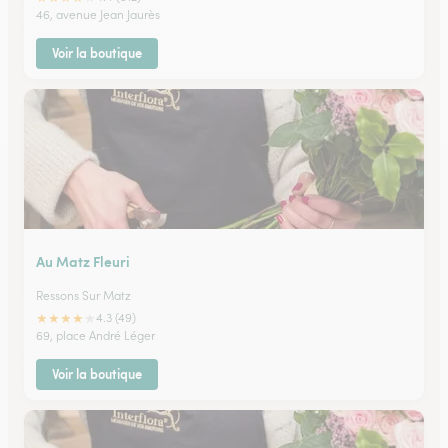
46, avenue Jean Jaurès
Voir la boutique
Au Matz Fleuri
Ressons Sur Matz
★
★
★
★
★
4.3 (49)
69, place André Léger
Voir la boutique