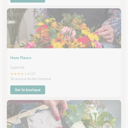
Ham Fleurs
Eppeville
★
★
★
★
★
4 (21)
36 avenue André Delorme
Voir la boutique