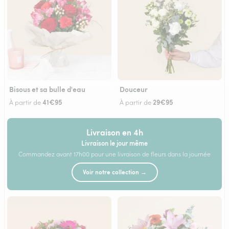
Bisous et sa bulle d'eau
Douceur
41€95
29€95
À partir de
À partir de
Livraison en 4h
Livraison le jour même
Commandez avant 17h00 pour une livraison de fleurs dans la journée
Voir notre collection →