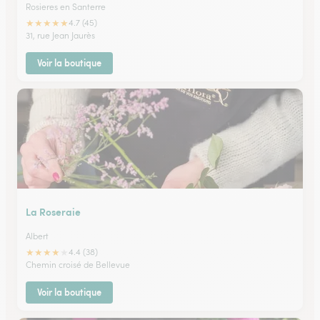
Rosieres en Santerre
★
★
★
★
★
4.7 (45)
31, rue Jean Jaurès
Voir la boutique
La Roseraie
Albert
★
★
★
★
★
4.4 (38)
Chemin croisé de Bellevue
Voir la boutique