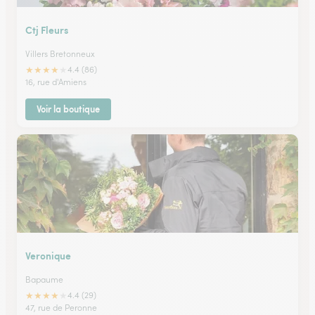
Ctj Fleurs
Villers Bretonneux
★
★
★
★
★
4.4 (86)
16, rue d'Amiens
Voir la boutique
Veronique
Bapaume
★
★
★
★
★
4.4 (29)
47, rue de Peronne