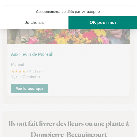
Aux Fleurs de Moreuil
Moreuil
★
★
★
★
★
4.3 (92)
10, rue Gambetta
Voir la boutique
Ils ont fait livrer des fleurs ou une plante à
Dompierre-Becquincourt