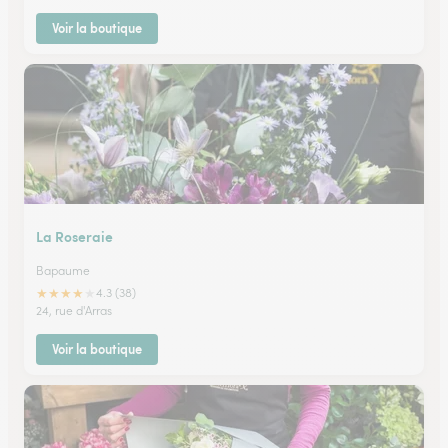
Voir la boutique
La Roseraie
Bapaume
★
★
★
★
★
4.3 (38)
24, rue d'Arras
Voir la boutique