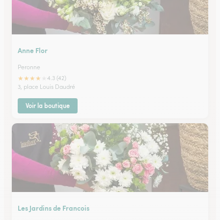
Anne Flor
Peronne
★
★
★
★
★
4.3 (42)
3, place Louis Daudré
Voir la boutique
Les Jardins de Francois