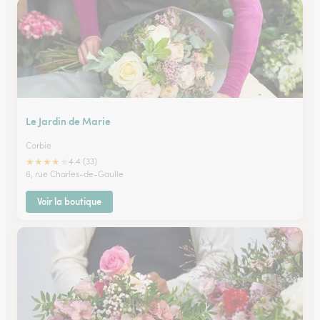
Le Jardin de Marie
Corbie
★
★
★
★
★
4.4 (33)
6, rue Charles-de-Gaulle
Voir la boutique