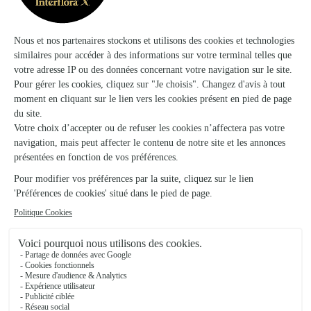
Eppeville
★
★
★
★
★
4 (21)
36 avenue André Delorme
Voir la boutique
A la Tige D’or
Bucquoy
★
★
★
★
★
4.6 (26)
92 ter, rue Dierville
Voir la boutique