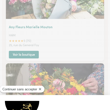
Any Fleurs Marielle Mouton
HAM
★
★
★
★
★
5 (70)
25, rue du General Foy
Voir la boutique
Ham Fleurs