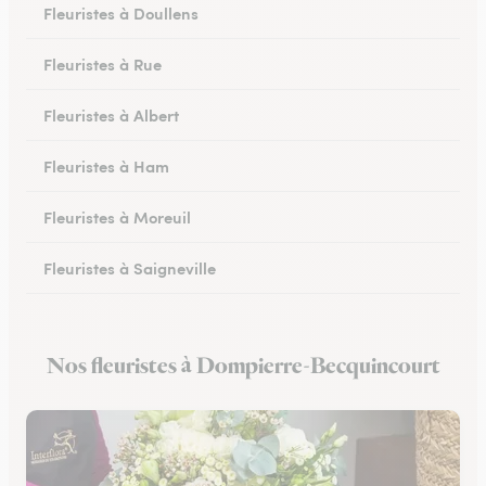
Fleuristes à Doullens
Fleuristes à Rue
Fleuristes à Albert
Fleuristes à Ham
Fleuristes à Moreuil
Fleuristes à Saigneville
Fleuristes à Airaines
Nos fleuristes à Dompierre-Becquincourt
Fleuristes à Corbie