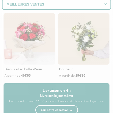
Bisous et sa bulle d'eau
Douceur
41€95
29€95
À partir de
À partir de
Livraison en 4h
Livraison le jour même
Commandez avant 17h00 pour une livraison de fleurs dans la journée
Voir notre collection →