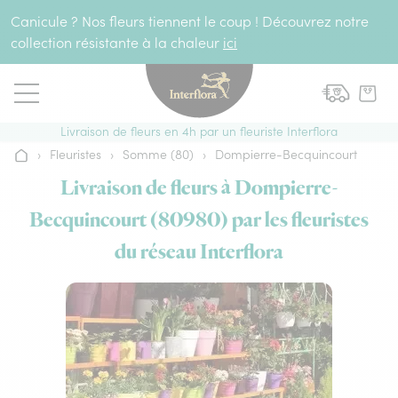
Aller au contenu
Canicule ? Nos fleurs tiennent le coup ! Découvrez notre
collection résistante à la chaleur
ici
Livraison de fleurs en 4h par un fleuriste Interflora
›
Fleuristes
›
Somme (80)
›
Dompierre-Becquincourt
Accueil
Livraison de fleurs à Dompierre-
Becquincourt (80980) par les fleuristes
du réseau Interflora