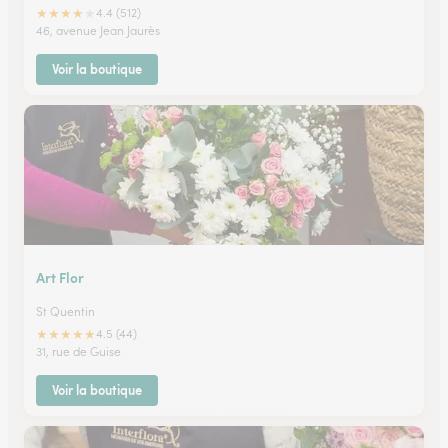
★
★
★
★
★
4.4 (512)
46, avenue Jean Jaurès
Voir la boutique
Art Flor
St Quentin
★
★
★
★
★
4.5 (44)
31, rue de Guise
Voir la boutique