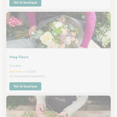
Voir la boutique
Mag Fleurs
Condren
★
★
★
★
★
4.3 (58)
217, boulevard Gambetta
Voir la boutique