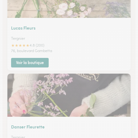
Lucas Fleurs
Tergnier
★
★
★
★
★
4.8 (200)
76, boulevard Gambetta
Voir la boutique
Danser Fleurette
Tergnier