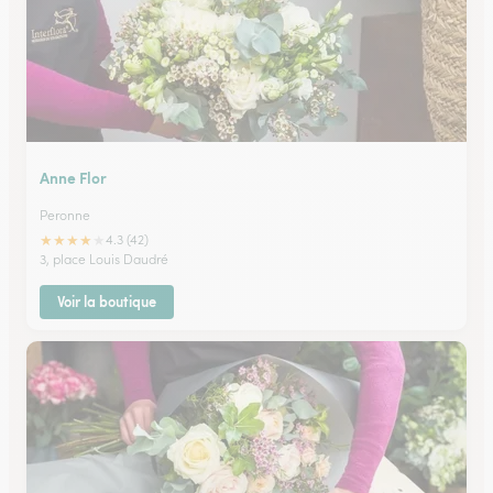
Anne Flor
Peronne
★
★
★
★
★
4.3 (42)
3, place Louis Daudré
Voir la boutique