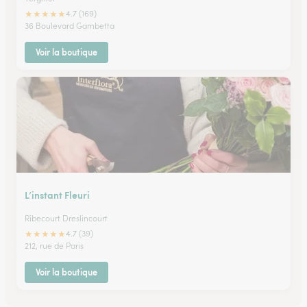
★
★
★
★
★
4.7 (169)
36 Boulevard Gambetta
Voir la boutique
L’instant Fleuri
Ribecourt Dreslincourt
★
★
★
★
★
4.7 (39)
212, rue de Paris
Voir la boutique