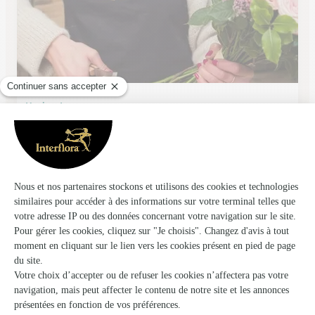
Hurier-Joncourt
Saint Quentin
★
★
★
★
★
4.2 (26)
110, rue Georges Pompidou
Voir la boutique