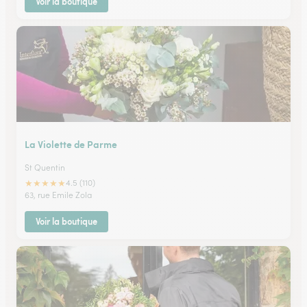
Voir la boutique
La Violette de Parme
St Quentin
★
★
★
★
★
4.5 (110)
63, rue Emile Zola
Voir la boutique