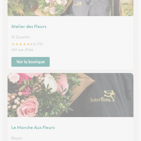
Atelier des Fleurs
St Quentin
★
★
★
★
★
4.6 (75)
104 rue d'Isle
Voir la boutique
Le Marche Aux Fleurs
Noyon