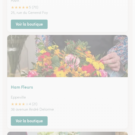
HAM
★
★
★
★
★
5 (70)
25, rue du General Foy
Voir la boutique
Ham Fleurs
Eppeville
★
★
★
★
★
4 (21)
36 avenue André Delorme
Voir la boutique