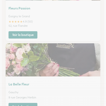
Fleurs Passion
Essigny le Grand
★
★
★
★
★
4.9 (50)
52, rue Flandre
Voir la boutique
La Belle Fleur
Gauchy
9 rue Georges Herbin