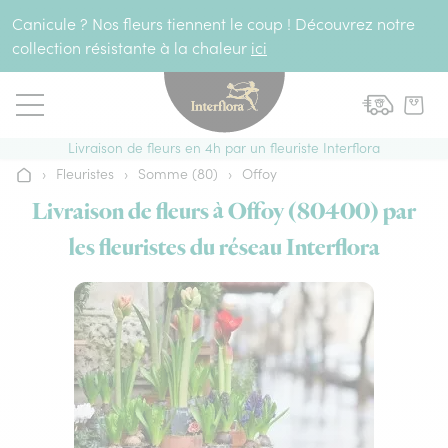
Aller au contenu
Canicule ? Nos fleurs tiennent le coup ! Découvrez notre
collection résistante à la chaleur
ici
Livraison de fleurs en 4h par un fleuriste Interflora
›
Fleuristes
›
Somme (80)
›
Offoy
Accueil
Livraison de fleurs à Offoy (80400) par
les fleuristes du réseau Interflora