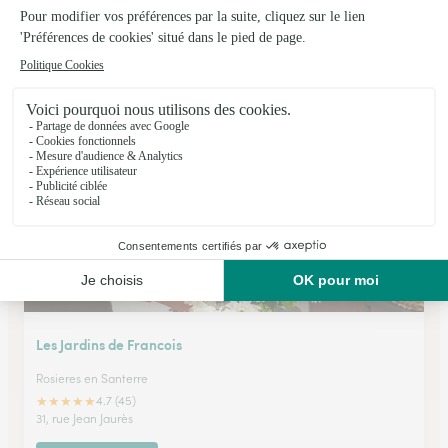
L’atelier Fleuri
Chauny
★
★
★
★
★
4.5 (102)
28, rue de la Chaussée
Voir la boutique
Les Jardins de Francois
Rosieres en Santerre
★
★
★
★
★
4.7 (45)
31, rue Jean Jaurès