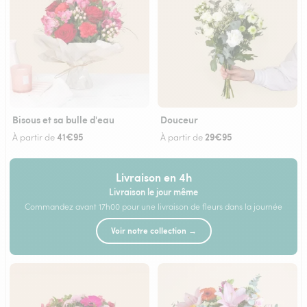
Bisous et sa bulle d'eau
Douceur
41€95
29€95
À partir de
À partir de
Livraison en 4h
Livraison le jour même
Commandez avant 17h00 pour une livraison de fleurs dans la journée
Voir notre collection →