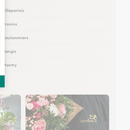
à Villeparisis
à Provins
 à Coulommiers
 à Nangis
 à Montry
 à Nemours
à Esbly