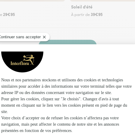
Soleil d'été
29€95
39€95
de
À partir de
Faire livrer des fleurs
z un fleuriste Interflora à Arville et dans ses e
Les fleur
Fleuristes
Fleuristes
Fleuristes