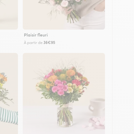
Plaisir fleuri
36€95
À partir de