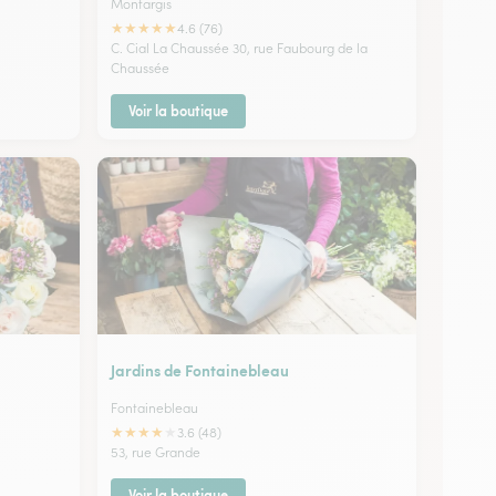
Montargis
★
★
★
★
★
4.6 (76)
C. Cial La Chaussée 30, rue Faubourg de la
Chaussée
Voir la boutique
Jardins de Fontainebleau
Fontainebleau
★
★
★
★
★
3.6 (48)
53, rue Grande
Voir la boutique