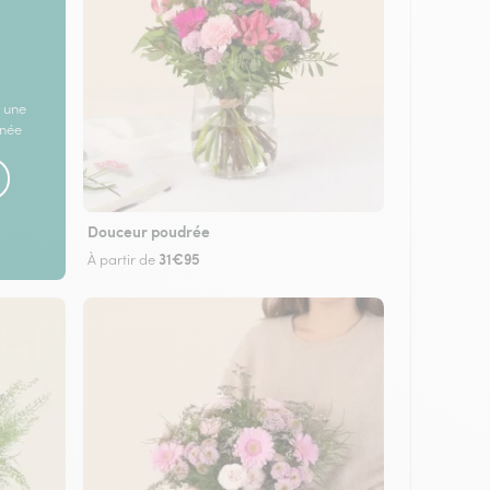
 une
rnée
Douceur poudrée
31€95
À partir de