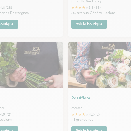
Chalette Sur Loing
★
★
★
★
★
4.8 (28)
3.5 (48)
Charles Desvergnes
35, avenue Général Leclerc
 boutique
Voir la boutique
Passiflore
leau
Maisse
★
★
★
★
★
4.9 (121)
4.2 (12)
 sablons
43 grande rue
 boutique
Voir la boutique