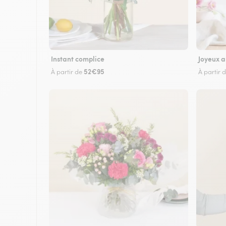
Instant complice
Joyeux a
52€95
À partir de
À partir 