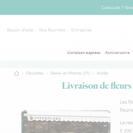
Aller au contenu
Canicule ? Nos 
Besoin d’aide
Nos fleuristes
Entreprise
Livraison express
Anniversaire
›
Fleuristes
›
Seine-et-Marne (77)
›
Arville
Accueil
Livraison de fleurs
Les fl
fleuri
Le rés
5 200 