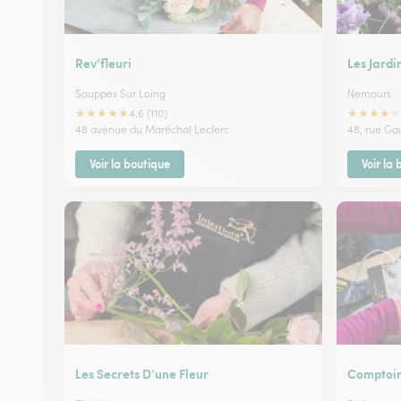
Rev’fleuri
Les Jardi
Souppes Sur Loing
Nemours
★
★
★
★
★
★
★
★
★
★
4.6 (110)
48 avenue du Maréchal Leclerc
48, rue Gau
Voir la boutique
Voir la
Les Secrets D’une Fleur
Comptoir