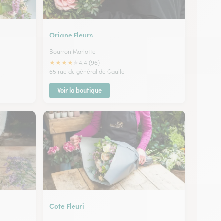
Oriane Fleurs
Bourron Marlotte
★
★
★
★
★
4.4 (96)
65 rue du général de Gaulle
Voir la boutique
Cote Fleuri