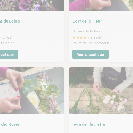
ns du Loing
L’art de la Fleur
Beaune la Rolande
★
★
★
★
★
4.3 (60)
4.4 (39)
thier 1er
Route de Boiscommun
 boutique
Voir la boutique
 des Roses
Jean de Fleurette