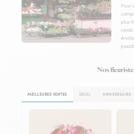
Pour e
compos
plus f
ronds 
Arvill
possi
Nos fleuriste
MEILLEURES VENTES
DEUIL
ANNIVERSAIRE