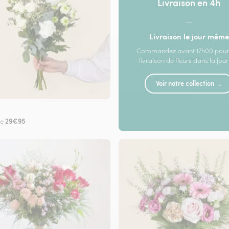
Livraison en 4h
—
Livraison le jour même
Commandez avant 17h00 pour
livraison de fleurs dans la jou
Voir notre collection →
29€95
de