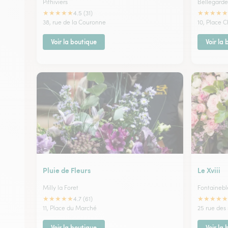
Pithiviers
Bellegarde
★
★
★
★
★
★
★
★
★
★
4.5 (31)
38, rue de la Couronne
10, Place 
Voir la boutique
Voir la
Pluie de Fleurs
Le Xviii
Milly la Foret
Fontaineb
★
★
★
★
★
★
★
★
★
★
4.7 (61)
11, Place du Marché
25 rue des
Voir la boutique
Voir la