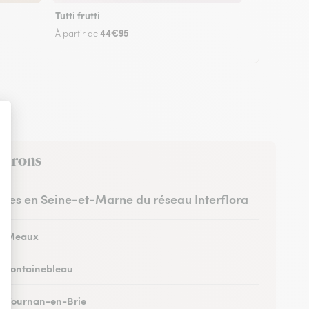
Tutti frutti
44€95
À partir de
nvirons
istes en Seine-et-Marne du réseau Interflora
 à Meaux
 à Fontainebleau
 à Tournan-en-Brie