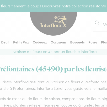
fleurs tiennent le coup ! Découvrez notre collection résistante
Recher
Deuil
Petits Prix
Cadeaux
Occasions
Bouquets
Roses
Pla
Livraison de fleurs en 4h par un fleuriste Interflora
Préfontaines (45490) par les fleurist
euristes Interflora assurent la livraison de fleurs à Prefontaine
uriste à Prefontaines. Interflora Loiret vous guide vers le meil
ts de roses ou de fleurs de saison, compositions de fleurs piq
nières, plantes vertes et fleuries en coupe ou à l’unité : les art