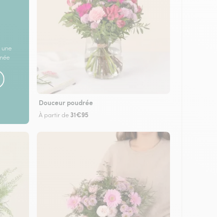
 une
rnée
Douceur poudrée
31€95
À partir de