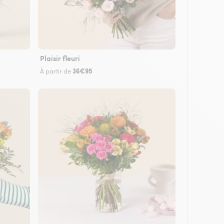
Plaisir fleuri
36€95
À partir de