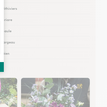
à Pithiviers
à Briare
à Baule
 à Jargeau
à Gien
à Patay
 à Courtenay