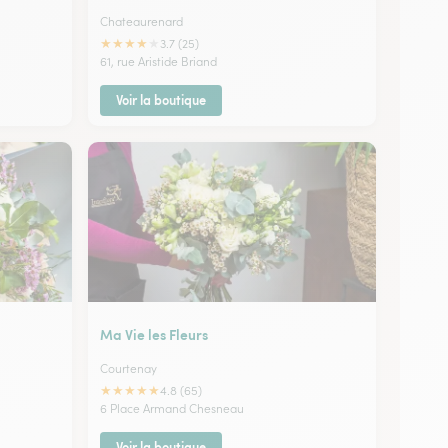
Chateaurenard
★
★
★
★
★
3.7 (25)
61, rue Aristide Briand
Voir la boutique
Ma Vie les Fleurs
Courtenay
★
★
★
★
★
4.8 (65)
6 Place Armand Chesneau
Voir la boutique