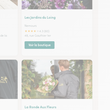
Les Jardins du Loing
Nemours
★
★
★
★
★
4.3 (60)
 de la
48, rue Gauthier 1er
Voir la boutique
La Ronde Aux Fleurs