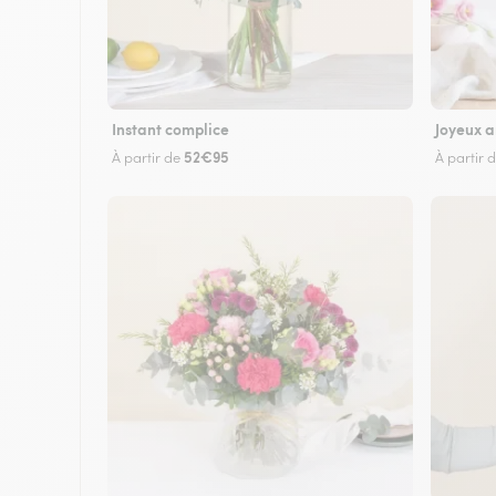
Instant complice
Joyeux a
52€95
À partir de
À partir 