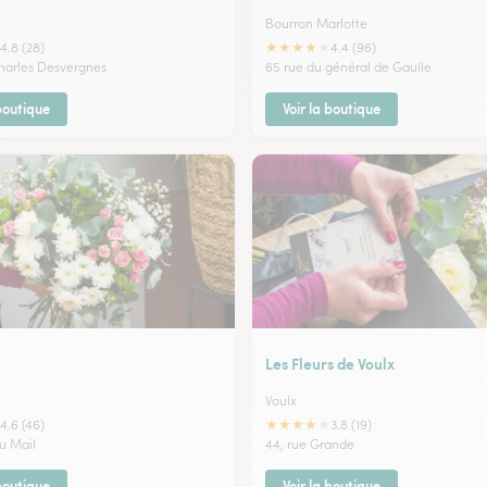
Bourron Marlotte
★
★
★
★
★
4.8 (28)
4.4 (96)
Charles Desvergnes
65 rue du général de Gaulle
 boutique
Voir la boutique
Les Fleurs de Voulx
Voulx
★
★
★
★
★
4.6 (46)
3.8 (19)
du Mail
44, rue Grande
 boutique
Voir la boutique