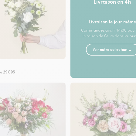
Livraison en 4h
—
Livraison le jour même
Commandez avant 17h00 pour
livraison de fleurs dans la jou
Voir notre collection →
29€95
de