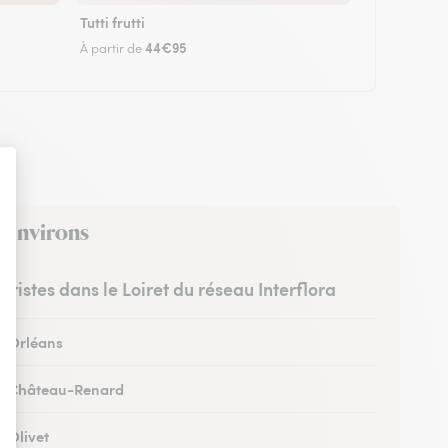
Tutti frutti
44€95
À partir de
s environs
euristes dans le Loiret du réseau Interflora
 à Orléans
 à Château-Renard
à Olivet