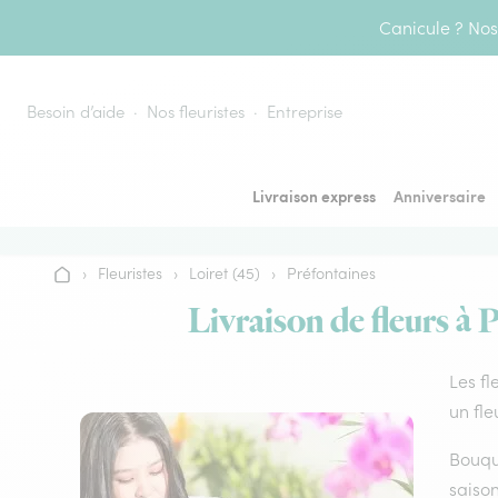
Aller au contenu
Canicule ? Nos 
Besoin d’aide
Nos fleuristes
Entreprise
Livraison express
Anniversaire
›
Fleuristes
›
Loiret (45)
›
Préfontaines
Accueil
Livraison de fleurs à 
Les fl
un fle
Bouque
saison