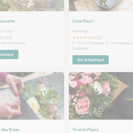
leurette
Cote Fleuri
ur Loing
Montargis
★
★
★
★
★
3.5 (48)
4.6 (76)
 Général Leclerc
C. Cial La Chaussée 30, rue Faubourg
Chaussée
 boutique
Voir la boutique
 des Roses
Oriane Fleurs