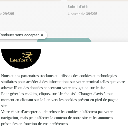
Soleil d'été
29€95
39€95
de
À partir de
Faire livrer des fleurs
n fleuriste Interflora à Préfontaines et dans se
Les fl
Fleuristes
Fleuristes
Fleuristes 