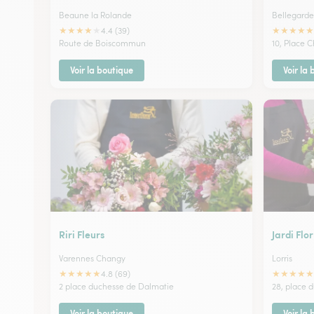
Beaune la Rolande
Bellegarde
★
★
★
★
★
★
★
★
★
★
4.4 (39)
Route de Boiscommun
10, Place 
Voir la boutique
Voir la
Riri Fleurs
Jardi Flor
Varennes Changy
Lorris
★
★
★
★
★
★
★
★
★
★
4.8 (69)
2 place duchesse de Dalmatie
28, place 
Voir la boutique
Voir la