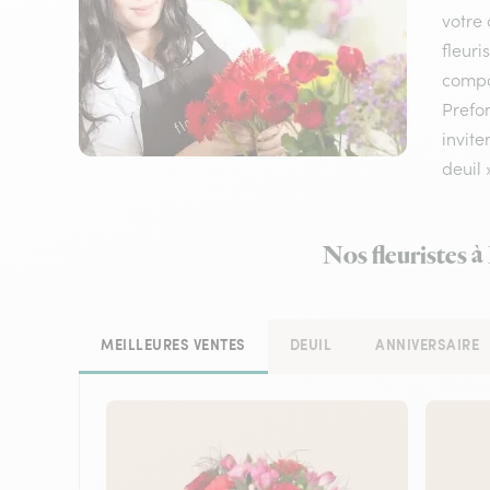
votre 
fleuri
compos
Prefon
invite
deuil 
Nos fleuristes à
MEILLEURES VENTES
DEUIL
ANNIVERSAIRE