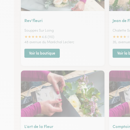
Rev’fleuri
Jean de F
Souppes Sur Loing
Chalette S
★
★
★
★
★
★
★
★
★
★
4.6 (110)
48 avenue du Maréchal Leclerc
35, avenue
Voir la boutique
Voir la
L’art de la Fleur
Comptoir