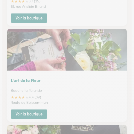
★
★
★
★
★
3.7 (25)
61, rue Aristide Briand
Voir la boutique
L’art de la Fleur
Beaune la Rolande
★
★
★
★
★
4.4 (39)
Route de Boiscommun
Voir la boutique