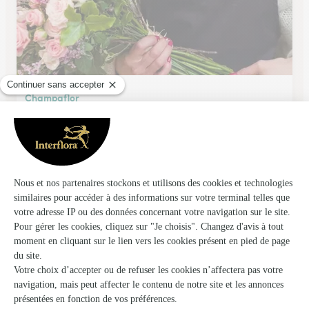
Champaflor
Champagne Sur Seine
★
★
★
★
★
4.2 (78)
1, rue Grande
Voir la boutique