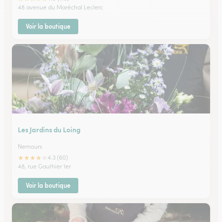
48 avenue du Maréchal Leclerc
Voir la boutique
Les Jardins du Loing
Nemours
★
★
★
★
★
4.3 (60)
48, rue Gauthier 1er
Voir la boutique