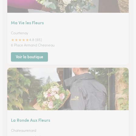
Ma Vie les Fleurs
Courtenay
★
★
★
★
★
4.8 (65)
6 Place Armand Chesneau
Voir la boutique
La Ronde Aux Fleurs
Chateaurenard