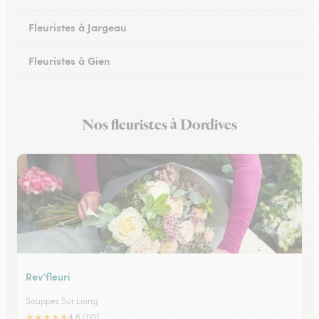
Fleuristes à Jargeau
Fleuristes à Gien
Fleuristes à Patay
Nos fleuristes à Dordives
Fleuristes à Courtenay
Rev’fleuri
Souppes Sur Loing
★
★
★
★
★
4.6 (110)