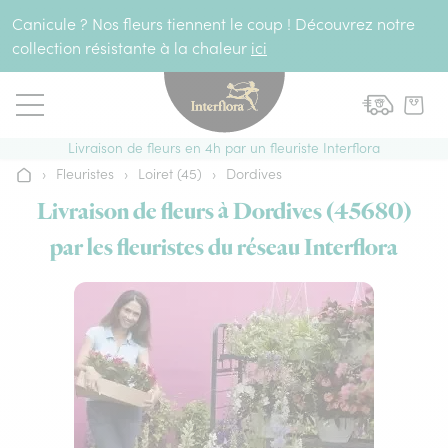
Aller au contenu
Canicule ? Nos fleurs tiennent le coup ! Découvrez notre
collection résistante à la chaleur
ici
Livraison de fleurs en 4h par un fleuriste Interflora
›
Fleuristes
›
Loiret (45)
›
Dordives
Accueil
Livraison de fleurs à Dordives (45680)
par les fleuristes du réseau Interflora