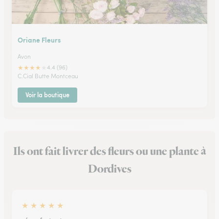
Oriane Fleurs
Avon
★
★
★
★
★
4.4 (96)
C.Cial Butte Montceau
Voir la boutique
Ils ont fait livrer des fleurs ou une plante à
Dordives
★
★
★
★
★