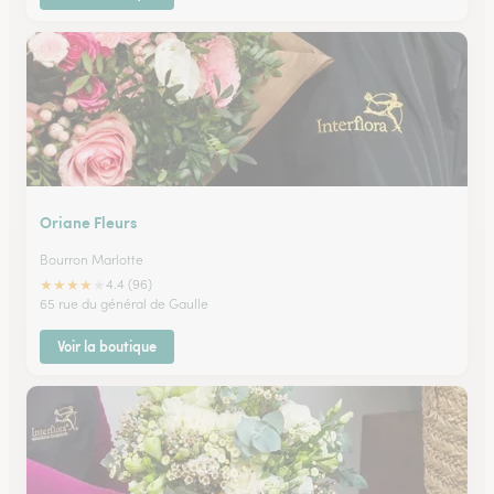
Oriane Fleurs
Bourron Marlotte
★
★
★
★
★
4.4 (96)
65 rue du général de Gaulle
Voir la boutique