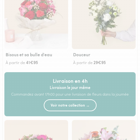
Bisous et sa bulle d'eau
Douceur
41€95
29€95
À partir de
À partir de
Livraison en 4h
Livraison le jour même
Commandez avant 17h00 pour une livraison de fleurs dans la journée
Voir notre collection →