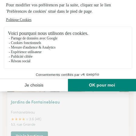
Le Xviii
Fontainebleau
★
★
★
★
★
4.9 (121)
25 rue des sablons
Voir la boutique
Jardins de Fontainebleau
Fontainebleau
★
★
★
★
★
3.6 (48)
53, rue Grande