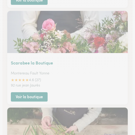
Voir la boutique
Scarabee la Boutique
Montereau Fault Yonne
★
★
★
★
★
4.6 (27)
92 rue jean Jaurès
Voir la boutique