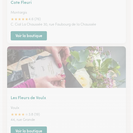
Cote Fleuri
Montargis
★
★
★
★
★
4.6 (76)
C. Cial La Chaussée 30, rue Faubourg de la Chaussée
Voir la boutique
Les Fleurs de Voulx
Voulx
★
★
★
★
★
3.8 (19)
44, rue Grande
Voir la boutique