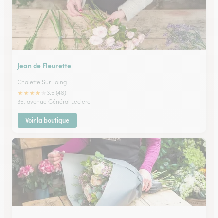
Jean de Fleurette
Chalette Sur Loing
★
★
★
★
★
3.5 (48)
35, avenue Général Leclerc
Voir la boutique