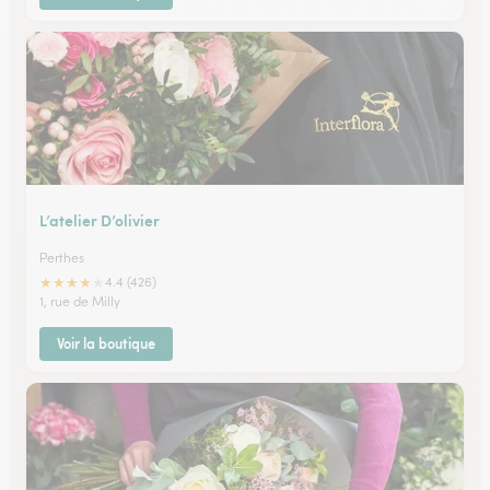
L’atelier D’olivier
Perthes
★
★
★
★
★
4.4 (426)
1, rue de Milly
Voir la boutique