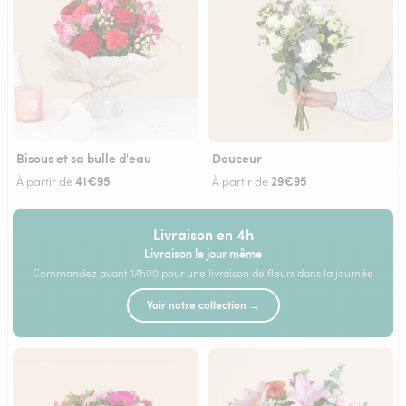
Bisous et sa bulle d'eau
Douceur
41€95
29€95
À partir de
À partir de
Livraison en 4h
Livraison le jour même
Commandez avant 17h00 pour une livraison de fleurs dans la journée
Voir notre collection →