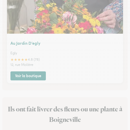
Au Jardin D’egly
Egly
★
★
★
★
★
4.8 (78)
12, rue Molière
Voir la boutique
Ils ont fait livrer des fleurs ou une plante à
Boigneville