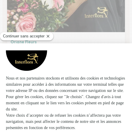
Oriane Fleurs
Bourron Marlotte
★
★
★
★
★
4.4 (96)
65 rue du général de Gaulle
Voir la boutique