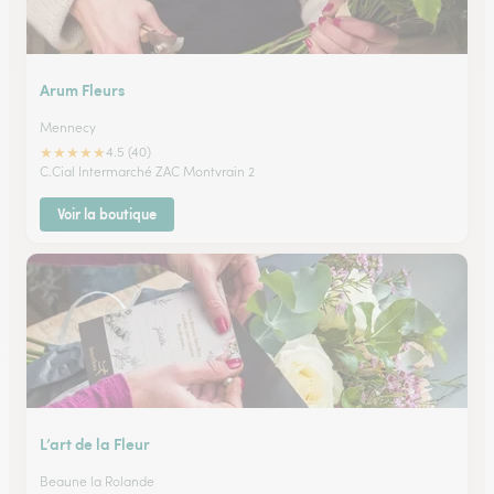
Arum Fleurs
Mennecy
★
★
★
★
★
4.5 (40)
C.Cial Intermarché ZAC Montvrain 2
Voir la boutique
L’art de la Fleur
Beaune la Rolande