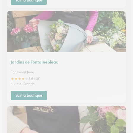
Voir la boutique
Jardins de Fontainebleau
Fontainebleau
★
★
★
★
★
3.6 (48)
53, rue Grande
Voir la boutique