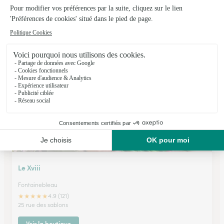
Les Jardins du Loing
Nemours
★
★
★
★
★
4.3 (60)
48, rue Gauthier 1er
Voir la boutique
Le Xviii
Fontainebleau
★
★
★
★
★
4.9 (121)
25 rue des sablons