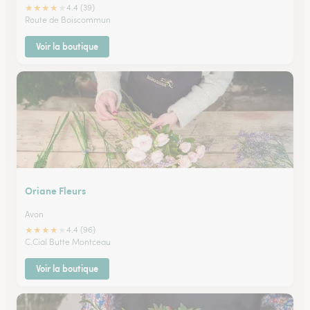
★
★
★
★
★
4.4 (39)
Route de Boiscommun
Voir la boutique
Oriane Fleurs
Avon
★
★
★
★
★
4.4 (96)
C.Cial Butte Montceau
Voir la boutique