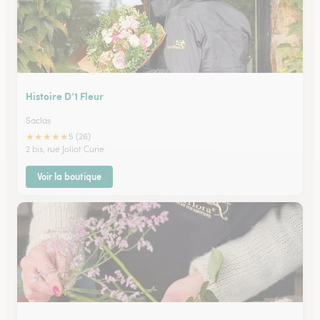
Histoire D’1 Fleur
Saclas
★
★
★
★
★
5 (26)
2 bis, rue Joliot Curie
Voir la boutique