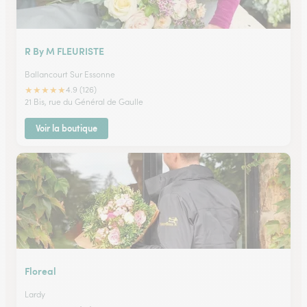
R By M FLEURISTE
Ballancourt Sur Essonne
★
★
★
★
★
4.9 (126)
21 Bis, rue du Général de Gaulle
Voir la boutique
Floreal
Lardy