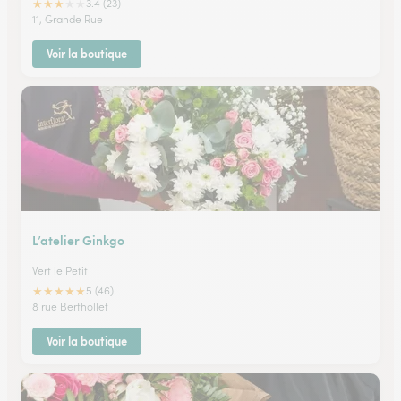
★
★
★
★
★
3.4 (23)
11, Grande Rue
Voir la boutique
L’atelier Ginkgo
Vert le Petit
★
★
★
★
★
5 (46)
8 rue Berthollet
Voir la boutique