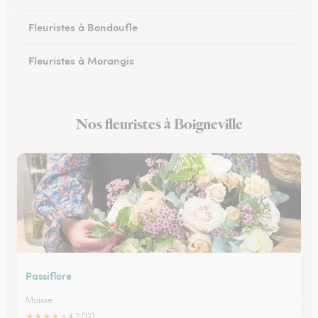
Fleuristes à Bondoufle
Fleuristes à Morangis
Fleuristes à Arpajon
Nos fleuristes à Boigneville
Fleuristes à Maisse
Passiflore
Maisse
★
★
★
★
★
4.2 (12)