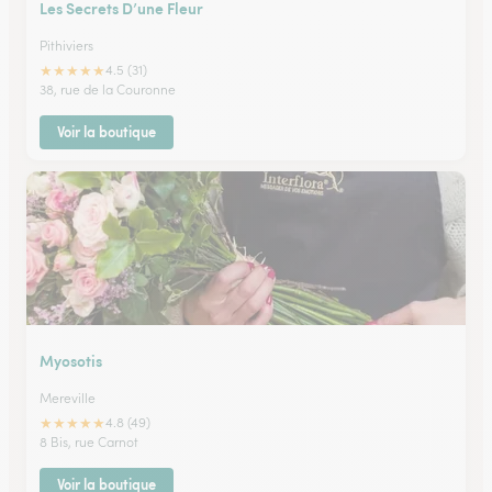
Les Secrets D’une Fleur
Pithiviers
★
★
★
★
★
4.5 (31)
38, rue de la Couronne
Voir la boutique
Myosotis
Mereville
★
★
★
★
★
4.8 (49)
8 Bis, rue Carnot
Voir la boutique