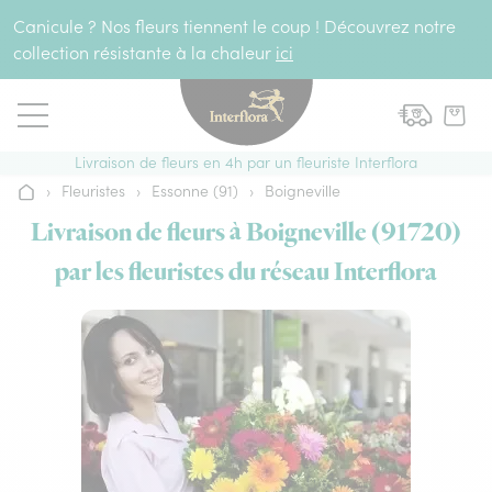
Aller au contenu
Canicule ? Nos fleurs tiennent le coup ! Découvrez notre
collection résistante à la chaleur
ici
Livraison de fleurs en 4h par un fleuriste Interflora
›
Fleuristes
›
Essonne (91)
›
Boigneville
Accueil
Livraison de fleurs à Boigneville (91720)
par les fleuristes du réseau Interflora