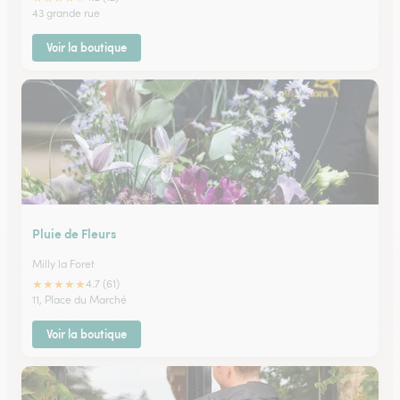
43 grande rue
Voir la boutique
Pluie de Fleurs
Milly la Foret
★
★
★
★
★
4.7 (61)
11, Place du Marché
Voir la boutique