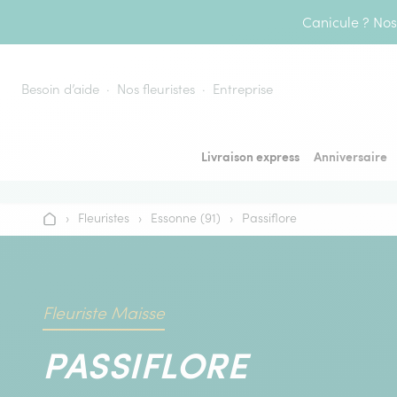
Aller au contenu
Canicule ? Nos 
Besoin d’aide
Nos fleuristes
Entreprise
Livraison express
Anniversaire
›
Fleuristes
›
Essonne (91)
›
Passiflore
Accueil
Fleuriste Maisse
PASSIFLORE