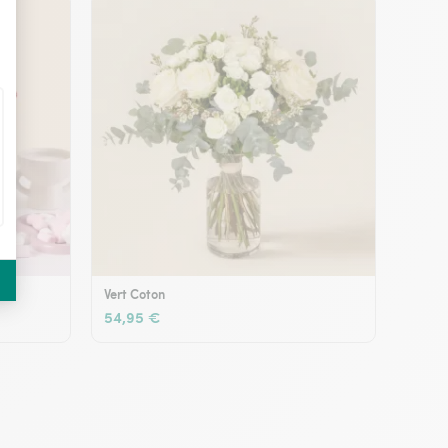
Vert Coton
54,95 €