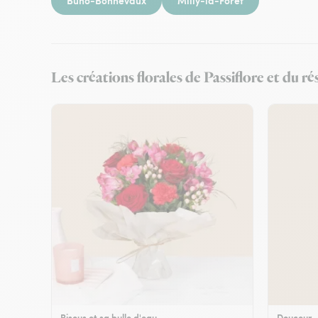
Buno-Bonnevaux
Milly-la-Forêt
Les créations florales de Passiflore et du r