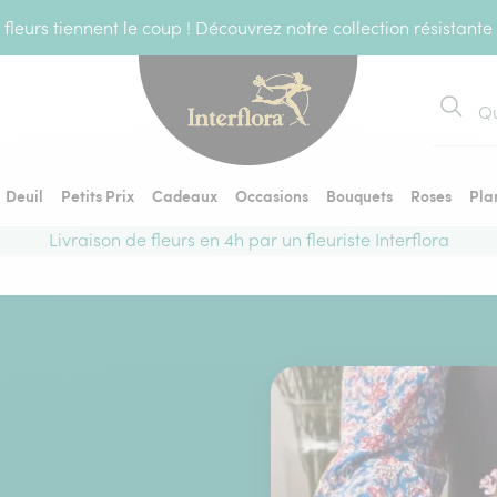
fleurs tiennent le coup ! Découvrez notre collection résistante
Recher
Deuil
Petits Prix
Cadeaux
Occasions
Bouquets
Roses
Pla
Livraison de fleurs en 4h par un fleuriste Interflora