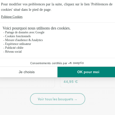
té
Tutti frutti
44,95 €
Voir tous les bouquets →