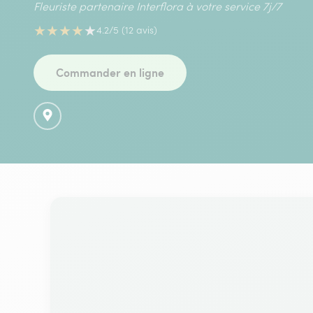
Fleuriste partenaire Interflora à votre service 7j/7
★
★
★
★
★
4.2/5 (12 avis)
Commander en ligne