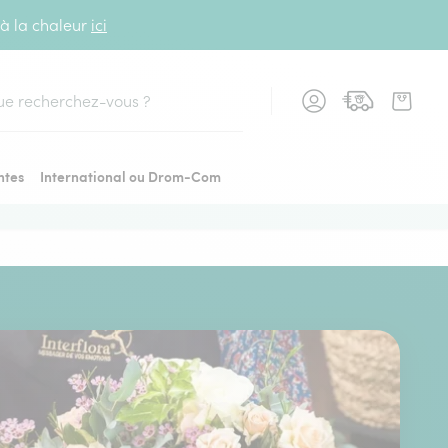
 à la chaleur
ici
cher
ntes
International ou Drom-Com