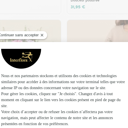
Douceur poudrée
31,95 €
t son vase offert
Plaisir fleuri
36,95 €