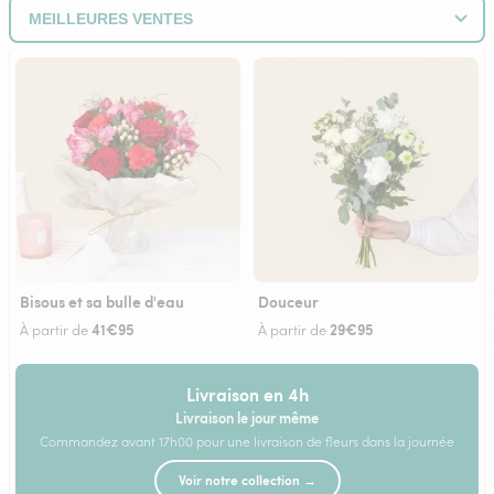
Bisous et sa bulle d'eau
Douceur
41€95
29€95
À partir de
À partir de
Livraison en 4h
Livraison le jour même
Commandez avant 17h00 pour une livraison de fleurs dans la journée
Voir notre collection →