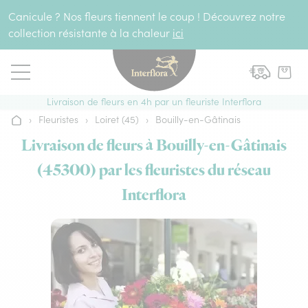
Aller au contenu
Canicule ? Nos fleurs tiennent le coup ! Découvrez notre
collection résistante à la chaleur
ici
Livraison de fleurs en 4h par un fleuriste Interflora
›
Fleuristes
›
Loiret (45)
›
Bouilly-en-Gâtinais
Accueil
Livraison de fleurs à Bouilly-en-Gâtinais
(45300) par les fleuristes du réseau
Interflora