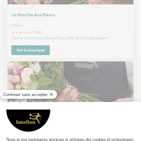
Le Marche Aux Fleurs
Checy
★
★
★
★
★
3.1 (58)
Centre commercial Belles Rives, ZAC de la Guignardière
Voir la boutique
Myosotis
Mereville
★
★
★
★
★
4.8 (49)
8 Bis, rue Carnot