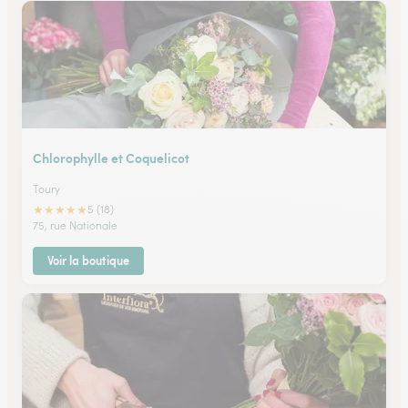
Chlorophylle et Coquelicot
Toury
★
★
★
★
★
5 (18)
75, rue Nationale
Voir la boutique