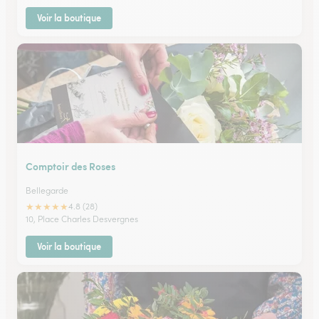
Voir la boutique
Comptoir des Roses
Bellegarde
★
★
★
★
★
4.8 (28)
10, Place Charles Desvergnes
Voir la boutique