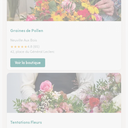
Graines de Pollen
Neuville Aux Bois
★
★
★
★
★
4.8 (65)
42, place du Général Leclerc
Voir la boutique
Tentations Fleurs