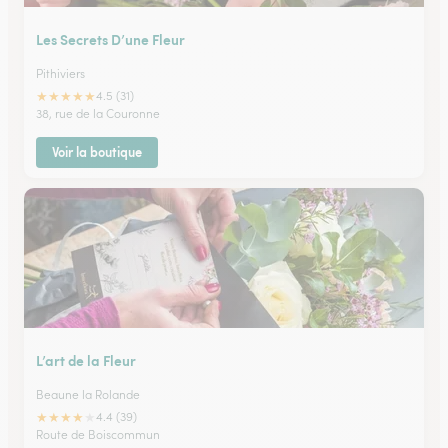
Les Secrets D’une Fleur
Pithiviers
★
★
★
★
★
4.5 (31)
38, rue de la Couronne
Voir la boutique
L’art de la Fleur
Beaune la Rolande
★
★
★
★
★
4.4 (39)
Route de Boiscommun