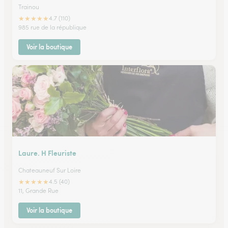
Trainou
★
★
★
★
★
4.7 (110)
985 rue de la république
Voir la boutique
Laure. H Fleuriste
Chateauneuf Sur Loire
★
★
★
★
★
4.5 (40)
11, Grande Rue
Voir la boutique