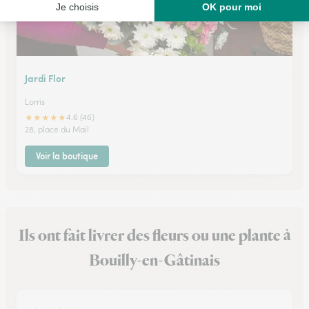
Jardi Flor
Lorris
★
★
★
★
★
4.6 (46)
28, place du Mail
Voir la boutique
Ils ont fait livrer des fleurs ou une plante à
Bouilly-en-Gâtinais