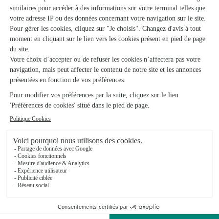
Voir la boutique
Nature et Tentations
Jargeau
★
★
★
★
★
4.6 (93)
3, boulevard du Saumon
Voir la boutique