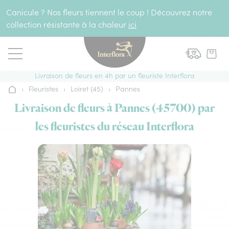
Aller au contenu
Canicule ? Nos fleurs tiennent le coup ! Découvrez notre
collection résistante à la chaleur
ici
Livraison de fleurs en 4h par un fleuriste Interflora
›
Fleuristes
›
Loiret (45)
›
Pannes
Accueil
Livraison de fleurs à Pannes (45700) par
les fleuristes du réseau Interflora