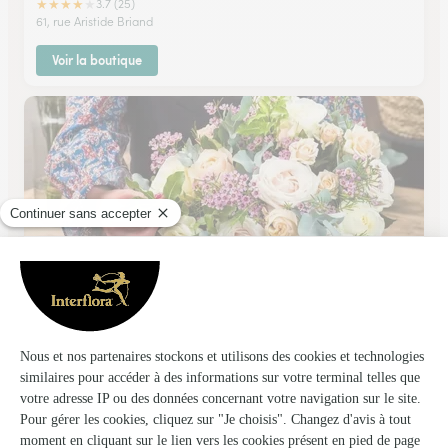
★
★
★
★
★
3.7 (25)
61, rue Aristide Briand
Voir la boutique
Mary-Flore
Chatillon Coligny
★
★
★
★
★
4.9 (83)
20, Bld de la République
Voir la boutique