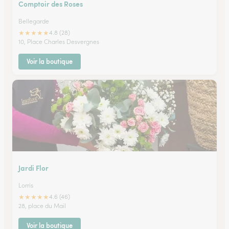
Comptoir des Roses
Bellegarde
★
★
★
★
★
4.8 (28)
10, Place Charles Desvergnes
Voir la boutique
Jardi Flor
Lorris
★
★
★
★
★
4.6 (46)
28, place du Mail
Voir la boutique