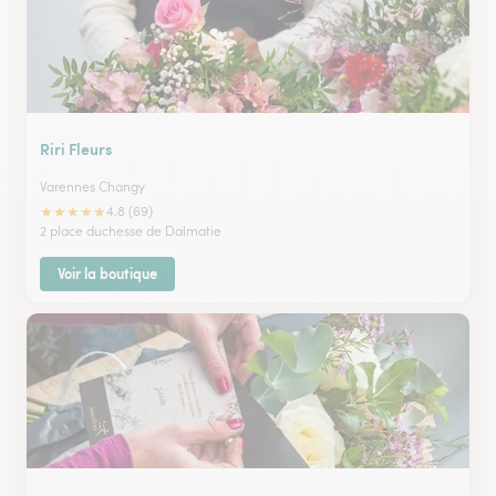
Riri Fleurs
Varennes Changy
★
★
★
★
★
4.8 (69)
2 place duchesse de Dalmatie
Voir la boutique