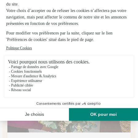
Les Jardins du Loing
Nemours
★
★
★
★
★
4.3 (60)
48, rue Gauthier 1er
Voir la boutique