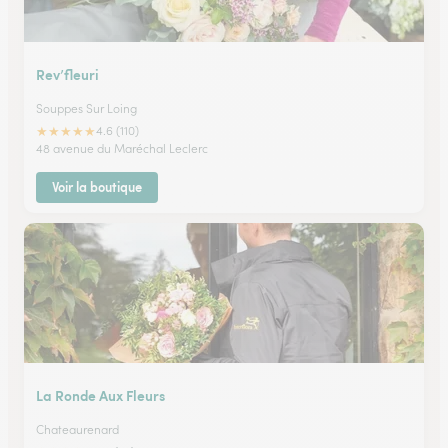
Rev’fleuri
Souppes Sur Loing
★
★
★
★
★
4.6 (110)
48 avenue du Maréchal Leclerc
Voir la boutique
La Ronde Aux Fleurs
Chateaurenard