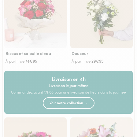
Bisous et sa bulle d'eau
Douceur
41€95
29€95
À partir de
À partir de
Livraison en 4h
Livraison le jour même
Commandez avant 17h00 pour une livraison de fleurs dans la journée
Voir notre collection →