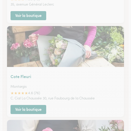
35, avenue Général Leclerc
Voir la boutique
Cote Fleuri
Montargis
★
★
★
★
★
4.6 (76)
C. Cial La Chaussée 30, rue Faubourg de la Chaussée
Voir la boutique