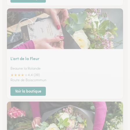
L’art de la Fleur
Beaune la Rolande
★
★
★
★
★
4.4 (39)
Route de Boiscommun
Voir la boutique