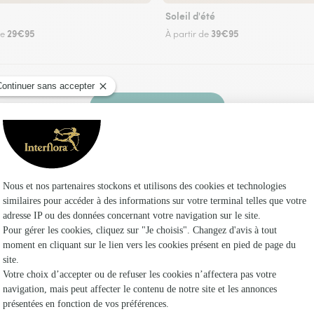
Soleil d'été
29€95
39€95
de
À partir de
Faire livrer des fleurs
fleuriste Interflora à Chevrainvilliers et dans 
Les fleur
Fleuristes
Fleuristes
Fleuristes