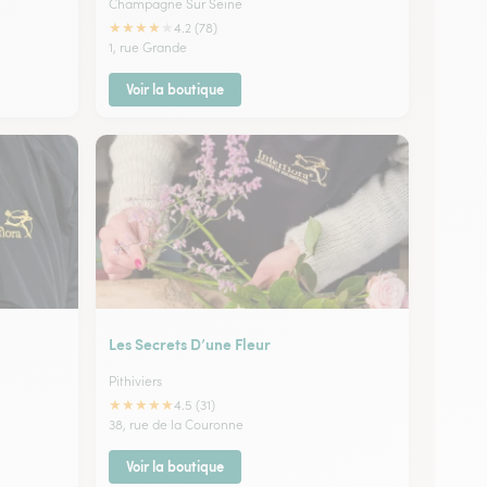
Champagne Sur Seine
★
★
★
★
★
4.2 (78)
1, rue Grande
Voir la boutique
Les Secrets D’une Fleur
Pithiviers
★
★
★
★
★
4.5 (31)
38, rue de la Couronne
Voir la boutique