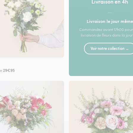
Livraison en 4h
—
Livraison le jour même
Commandez avant 17h00 pour
livraison de fleurs dans la jou
Voir notre collection →
29€95
de