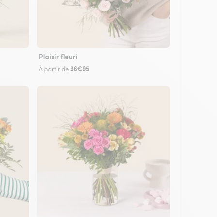
Plaisir fleuri
36€95
À partir de