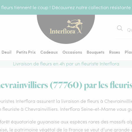
fleurs tiennent le coup ! Découvrez notre collection résistante
Recher
Deuil
Petits Prix
Cadeaux
Occasions
Bouquets
Roses
Pla
Livraison de fleurs en 4h par un fleuriste Interflora
evrainvilliers (77760) par les fleuri
euristes Interflora assurent la livraison de fleurs à Chevrainvill
 fleuriste à Chevrainvilliers. Interflora Seine-et-Marne vous g
forêt équatoriale guyanaise aux espèces rares des massifs alp
ise, le patrimoine végétal de la France se veut d’une grande 