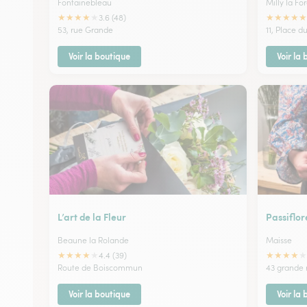
Fontainebleau
Milly la For
★
★
★
★
★
★
★
★
★
★
3.6 (48)
53, rue Grande
11, Place 
Voir la boutique
Voir la
L’art de la Fleur
Passiflor
Beaune la Rolande
Maisse
★
★
★
★
★
★
★
★
★
★
4.4 (39)
Route de Boiscommun
43 grande 
Voir la boutique
Voir la