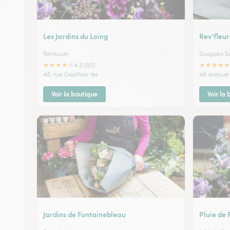
Les Jardins du Loing
Rev’fleur
Nemours
Souppes Su
★
★
★
★
★
★
★
★
★
★
4.3 (60)
48, rue Gauthier 1er
48 avenue 
Voir la boutique
Voir la
Jardins de Fontainebleau
Pluie de 