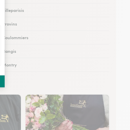
à Villeparisis
à Provins
 à Coulommiers
 à Nangis
 à Montry
 à Nemours
à Esbly