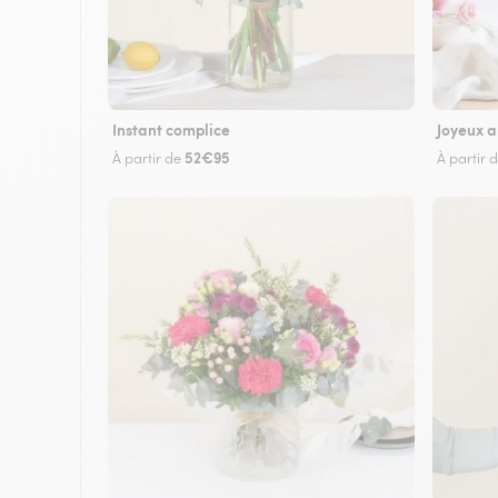
Instant complice
Joyeux a
52€95
À partir de
À partir 