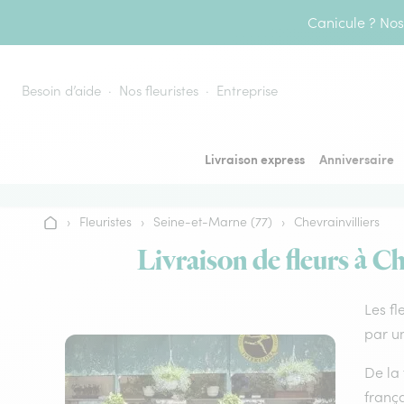
Aller au contenu
Canicule ? Nos 
Besoin d’aide
Nos fleuristes
Entreprise
Livraison express
Anniversaire
›
Fleuristes
›
Seine-et-Marne (77)
›
Chevrainvilliers
Accueil
Livraison de fleurs à Ch
Les fl
par un
De la 
frança