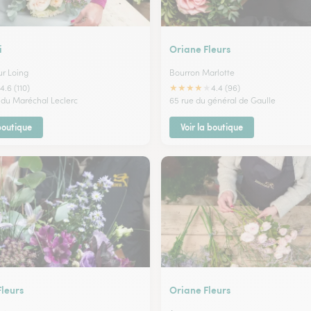
i
Oriane Fleurs
r Loing
Bourron Marlotte
★
★
★
★
★
4.6 (110)
4.4 (96)
du Maréchal Leclerc
65 rue du général de Gaulle
 boutique
Voir la boutique
Fleurs
Oriane Fleurs