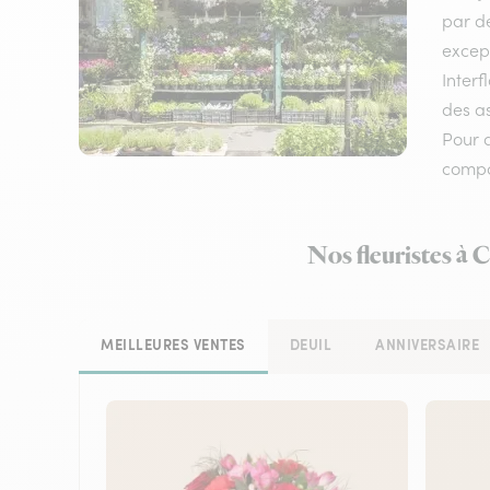
par de
except
Interf
des as
Pour a
compos
Nos fleuristes à 
MEILLEURES VENTES
DEUIL
ANNIVERSAIRE