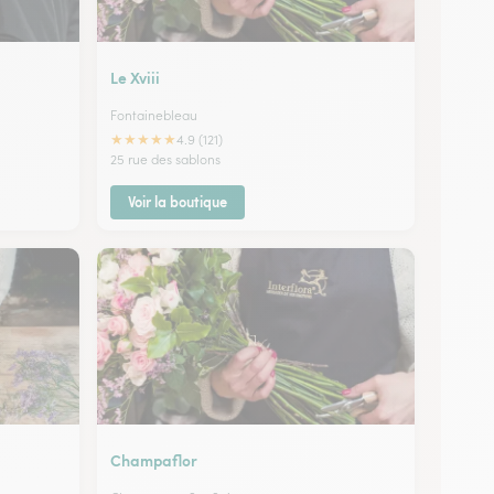
Le Xviii
Fontainebleau
★
★
★
★
★
4.9 (121)
25 rue des sablons
Voir la boutique
Champaflor