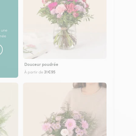
 une
rnée
Douceur poudrée
31€95
À partir de