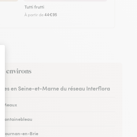
Tutti frutti
44€95
À partir de
ses environs
istes en Seine-et-Marne du réseau Interflora
 à Meaux
 à Fontainebleau
 à Tournan-en-Brie