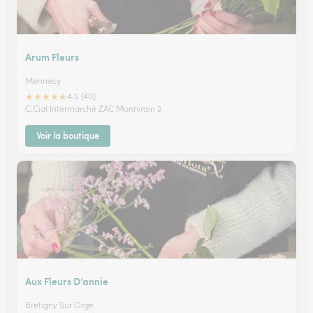
Arum Fleurs
Mennecy
★
★
★
★
★
4.5 (40)
C.Cial Intermarché ZAC Montvrain 2
Voir la boutique
Aux Fleurs D’annie
Bretigny Sur Orge