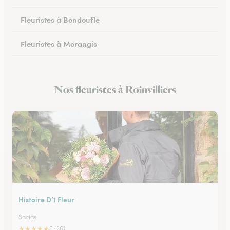
Fleuristes à Bondoufle
Fleuristes à Morangis
Fleuristes à Arpajon
Nos fleuristes à Roinvilliers
Fleuristes à Maisse
Histoire D’1 Fleur
Saclas
★
★
★
★
★
5 (26)