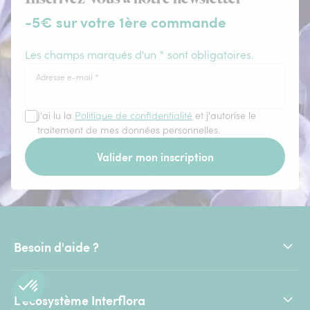
-5€ sur votre 1ère commande
Les champs marqués d'un * sont obligatoires.
Adresse e-mail
*
J'ai lu la
Politique de confidentialité
et j'autorise le
traitement de mes données personnelles.
Valider mon inscription
Besoin d'aide ?
L'écosystème Interflora