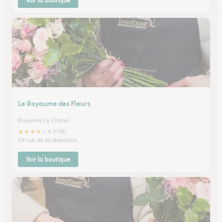
Voir la boutique
Le Royaume des Fleurs
Bruyeres Le Chatel
★
★
★
★
★
4.3 (16)
59 rue de la libération
Voir la boutique