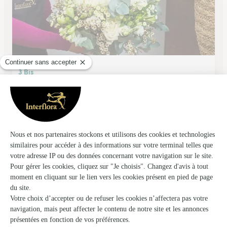
3 Bis
Arpajon
★
★
★
★
★
4.7 (93)
3 bis, Bd Abel Cornaton
Voir la boutique