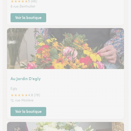
★
★
★
★
★
5 (46)
8 rue Berthollet
Voir la boutique
Au Jardin D’egly
Egly
★
★
★
★
★
4.8 (78)
12, rue Molière
Voir la boutique