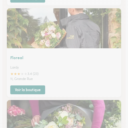
Floreal
Lardy
★
★
★
★
★
3.4 (23)
11, Grande Rue
Voir la boutique