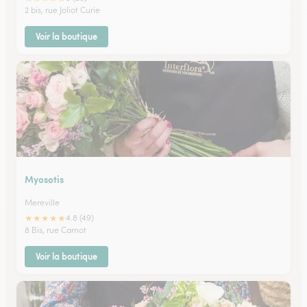
2 bis, rue Joliot Curie
Voir la boutique
Myosotis
Mereville
★
★
★
★
★
4.8 (49)
8 Bis, rue Carnot
Voir la boutique