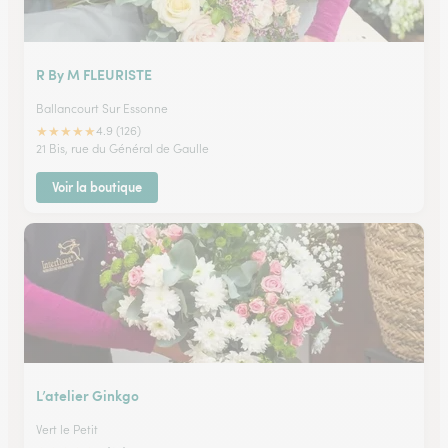
R By M FLEURISTE
Ballancourt Sur Essonne
★
★
★
★
★
4.9 (126)
21 Bis, rue du Général de Gaulle
Voir la boutique
L’atelier Ginkgo
Vert le Petit