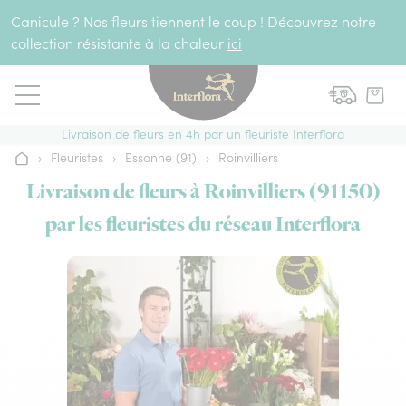
Aller au contenu
Canicule ? Nos fleurs tiennent le coup ! Découvrez notre
collection résistante à la chaleur
ici
Livraison de fleurs en 4h par un fleuriste Interflora
›
Fleuristes
›
Essonne (91)
›
Roinvilliers
Accueil
Livraison de fleurs à Roinvilliers (91150)
par les fleuristes du réseau Interflora