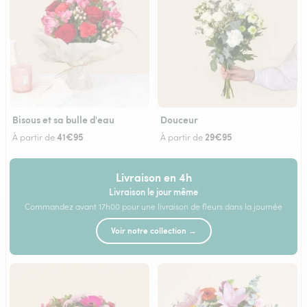
Bisous et sa bulle d'eau
Douceur
41€95
29€95
À partir de
À partir de
Livraison en 4h
Livraison le jour même
Commandez avant 17h00 pour une livraison de fleurs dans la journée
Voir notre collection →