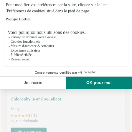
L’atelier D’olivier
Perthes
★
★
★
★
★
4.4 (426)
1, rue de Milly
Voir la boutique
Chlorophylle et Coquelicot
Toury
★
★
★
★
★
5 (18)
75, rue Nationale