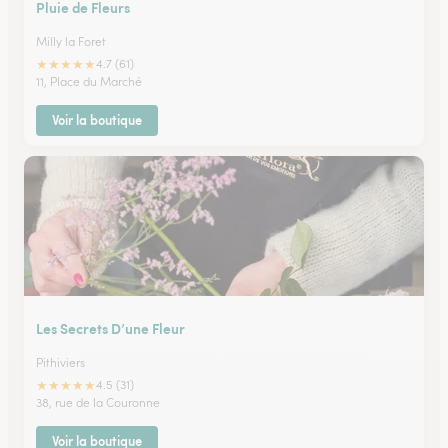
Pluie de Fleurs
Milly la Foret
★
★
★
★
★
4.7 (61)
11, Place du Marché
Voir la boutique
Les Secrets D’une Fleur
Pithiviers
★
★
★
★
★
4.5 (31)
38, rue de la Couronne
Voir la boutique