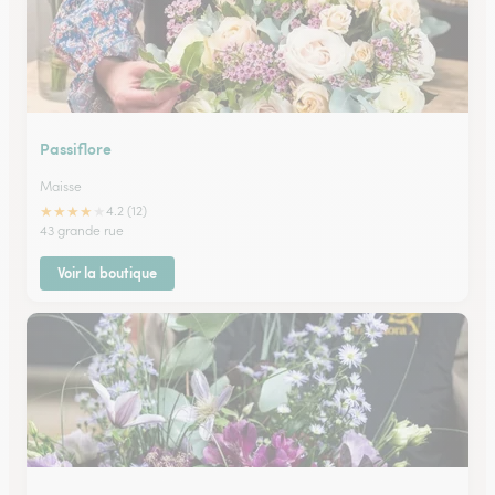
Passiflore
Maisse
★
★
★
★
★
4.2 (12)
43 grande rue
Voir la boutique