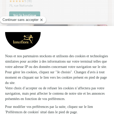
★
★
★
★
★
5 (18)
75, rue Nationale
Voir la boutique
Tentations Fleurs
Trainou
★
★
★
★
★
4.7 (110)
985 rue de la république
Voir la boutique