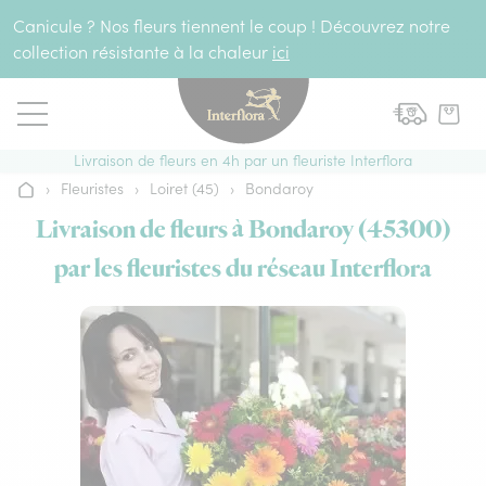
Aller au contenu
Canicule ? Nos fleurs tiennent le coup ! Découvrez notre
collection résistante à la chaleur
ici
Livraison de fleurs en 4h par un fleuriste Interflora
›
Fleuristes
›
Loiret (45)
›
Bondaroy
Accueil
Livraison de fleurs à Bondaroy (45300)
par les fleuristes du réseau Interflora