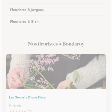
Fleuristes à Jargeau
Fleuristes à Gien
Fleuristes à Patay
Nos fleuristes à Bondaroy
Fleuristes à Courtenay
Les Secrets D’une Fleur
Pithiviers
★
★
★
★
★
4.5 (31)