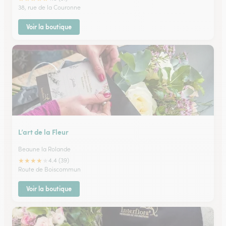
38, rue de la Couronne
Voir la boutique
L’art de la Fleur
Beaune la Rolande
★
★
★
★
★
4.4 (39)
Route de Boiscommun
Voir la boutique