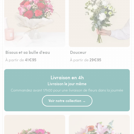
Bisous et sa bulle d'eau
Douceur
41€95
29€95
À partir de
À partir de
Livraison en 4h
Livraison le jour même
Commandez avant 17h00 pour une livraison de fleurs dans la journée
Voir notre collection →