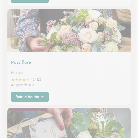
Passiflore
Maisse
★
★
★
★
★
4.2 (12)
43 grande rue
Voir la boutique