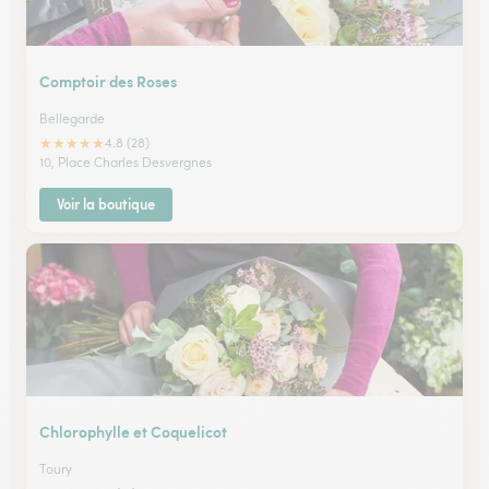
Comptoir des Roses
Bellegarde
★
★
★
★
★
4.8 (28)
10, Place Charles Desvergnes
Voir la boutique
Chlorophylle et Coquelicot
Toury