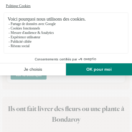
Pluie de Fleurs
Milly la Foret
★
★
★
★
★
4.7 (61)
11, Place du Marché
Voir la boutique
Ils ont fait livrer des fleurs ou une plante à
Bondaroy