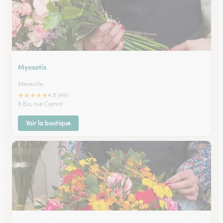
Myosotis
Mereville
★
★
★
★
★
4.8 (49)
8 Bis, rue Carnot
Voir la boutique