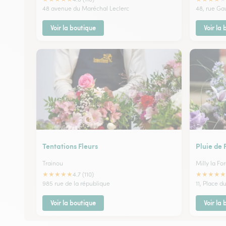
48 avenue du Maréchal Leclerc
48, rue Gau
Voir la boutique
Voir la
Tentations Fleurs
Pluie de 
Trainou
Milly la For
★
★
★
★
★
★
★
★
★
★
4.7 (110)
985 rue de la république
11, Place 
Voir la boutique
Voir la