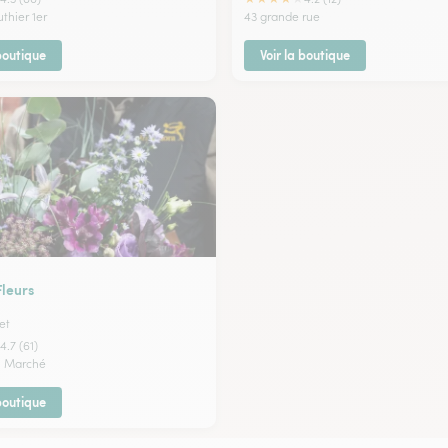
thier 1er
43 grande rue
 boutique
Voir la boutique
Fleurs
et
4.7 (61)
du Marché
 boutique