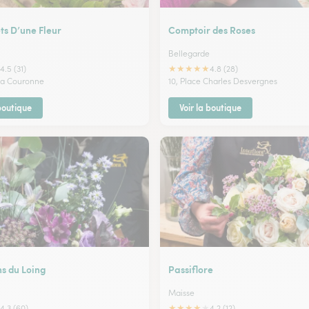
ts D’une Fleur
Comptoir des Roses
Bellegarde
★
★
★
★
★
4.5 (31)
4.8 (28)
 la Couronne
10, Place Charles Desvergnes
 boutique
Voir la boutique
ns du Loing
Passiflore
Maisse
★
★
★
★
★
4.3 (60)
4.2 (12)