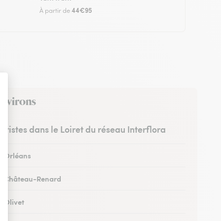
44€95
À partir de
environs
euristes dans le Loiret du réseau Interflora
 à Orléans
 à Château-Renard
à Olivet