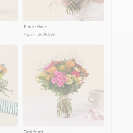
Plaisir fleuri
36€95
À partir de
Tutti frutti