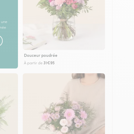
 une
rnée
Douceur poudrée
31€95
À partir de