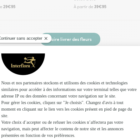
29€95
39€95
de
À partir de
Faire livrer des fleurs
 un fleuriste Interflora à Givraines et dans ses 
Les fl
Fleuristes
Fleuristes
Fleuristes 