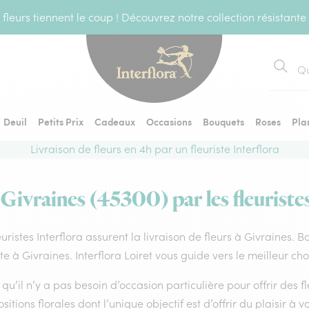
fleurs tiennent le coup ! Découvrez notre collection résistante
Recher
Deuil
Petits Prix
Cadeaux
Occasions
Bouquets
Roses
Pla
Livraison de fleurs en 4h par un fleuriste Interflora
 Givraines (45300) par les fleuriste
euristes Interflora assurent la livraison de fleurs à Givraines. 
ste à Givraines. Interflora Loiret vous guide vers le meilleur ch
qu’il n’y a pas besoin d’occasion particulière pour offrir des f
itions florales dont l’unique objectif est d’offrir du plaisir à v