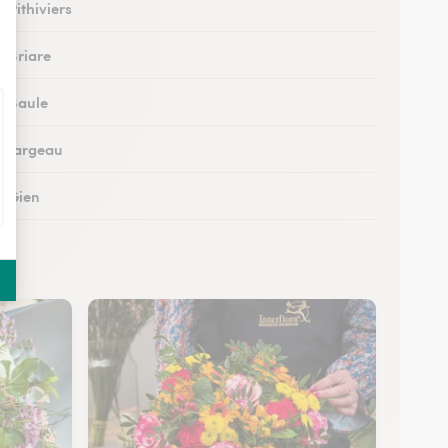
à Pithiviers
à Briare
à Baule
 à Jargeau
à Gien
à Patay
 à Courtenay