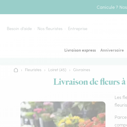
Aller au contenu
Canicule ? Nos 
Besoin d’aide
Nos fleuristes
Entreprise
Livraison express
Anniversaire
›
Fleuristes
›
Loiret (45)
›
Givraines
Accueil
Livraison de fleurs à
Les fl
fleuri
Parce 
compos