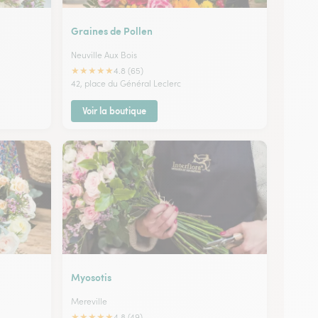
Graines de Pollen
Neuville Aux Bois
★
★
★
★
★
4.8 (65)
42, place du Général Leclerc
Voir la boutique
Myosotis
Mereville
★
★
★
★
★
4.8 (49)