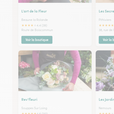
L’art de la Fleur
Les Secre
Beaune la Rolande
Pithiviers
★
★
★
★
★
★
★
★
★
★
4.4 (39)
Route de Boiscommun
38, rue de
Voir la boutique
Voir la
Rev’fleuri
Les Jardi
Souppes Sur Loing
Nemours
★
★
★
★
★
★
★
★
★
★
4.6 (110)