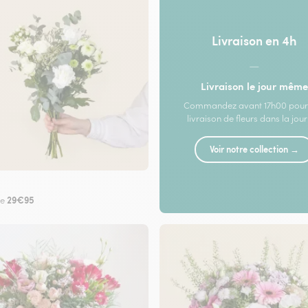
Livraison en 4h
—
Livraison le jour même
Commandez avant 17h00 pour
livraison de fleurs dans la jou
Voir notre collection →
29€95
de