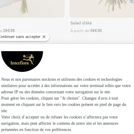
Soleil d'été
29€95
39€95
de
À partir de
Faire livrer des fleurs
iste Interflora à La Chapelle-Saint-Sépulcre et 
Les fl
Fleuristes
Fleuristes