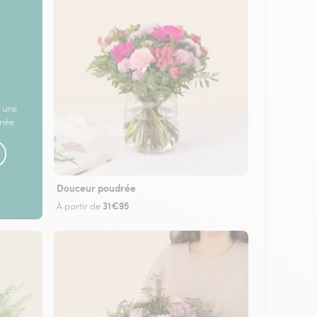
 une
rnée
Douceur poudrée
31€95
À partir de