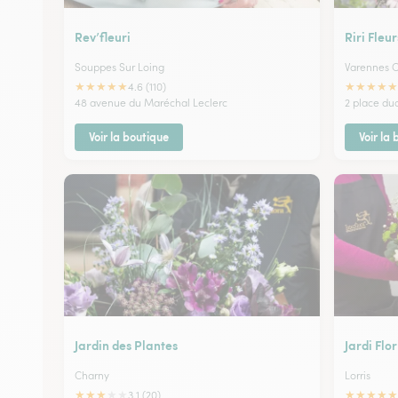
Rev’fleuri
Riri Fleur
Souppes Sur Loing
Varennes 
★
★
★
★
★
★
★
★
★
★
4.6 (110)
48 avenue du Maréchal Leclerc
2 place du
Voir la boutique
Voir la
Jardin des Plantes
Jardi Flor
Charny
Lorris
★
★
★
★
★
★
★
★
★
★
3.1 (20)