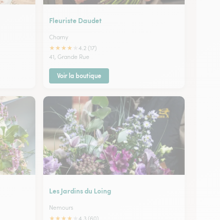
Fleuriste Daudet
Charny
★
★
★
★
★
4.2 (17)
41, Grande Rue
Voir la boutique
Les Jardins du Loing
Nemours
★
★
★
★
★
4.3 (60)