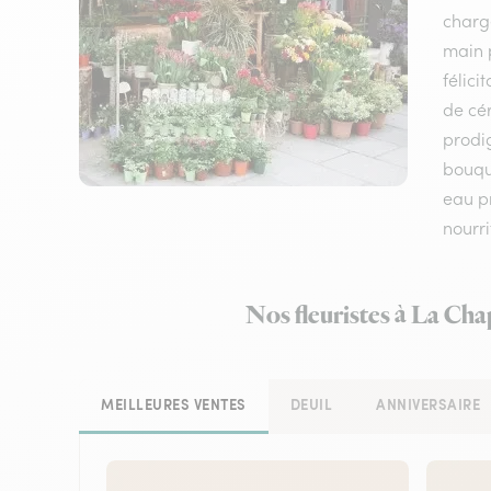
charge
main p
félici
de cér
prodig
bouque
eau p
nourri
Nos fleuristes à La Cha
MEILLEURES VENTES
DEUIL
ANNIVERSAIRE