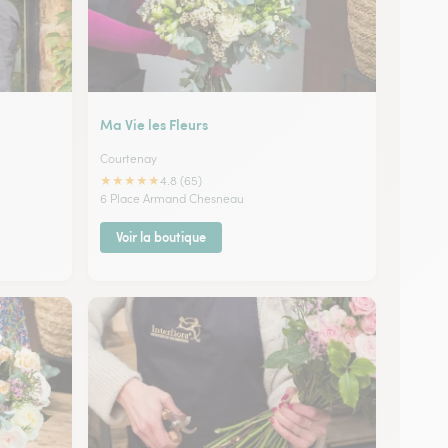
Ma Vie les Fleurs
Courtenay
★
★
★
★
★
4.8 (65)
6 Place Armand Chesneau
Voir la boutique