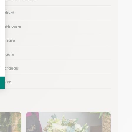
à Olivet
à Pithiviers
à Briare
à Baule
 à Jargeau
à Gien
à Patay
 à Courtenay