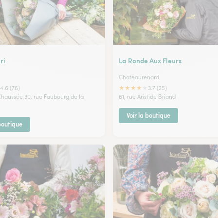
ri
La Ronde Aux Fleurs
Chateaurenard
★
★
★
★
★
4.6 (76)
3.7 (25)
 Chaussée 30, rue Faubourg de la
61, rue Aristide Briand
Voir la boutique
 boutique