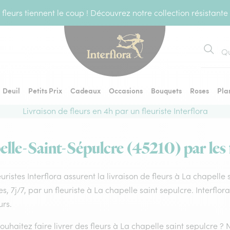
fleurs tiennent le coup ! Découvrez notre collection résistante
Recher
Deuil
Petits Prix
Cadeaux
Occasions
Bouquets
Roses
Pla
Livraison de fleurs en 4h par un fleuriste Interflora
elle-Saint-Sépulcre (45210) par les f
euristes Interflora assurent la livraison de fleurs à La chapelle
s, 7j/7, par un fleuriste à La chapelle saint sepulcre. Interflo
urs.
ouhaitez faire livrer des fleurs à La chapelle saint sepulcre ? 