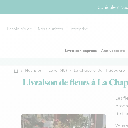
Aller au contenu
Canicule ? Nos 
Besoin d’aide
Nos fleuristes
Entreprise
Livraison express
Anniversaire
›
Fleuristes
›
Loiret (45)
›
La Chapelle-Saint-Sépulcre
Accueil
Livraison de fleurs à La Chap
Les fl
propre
de fle
Vous s