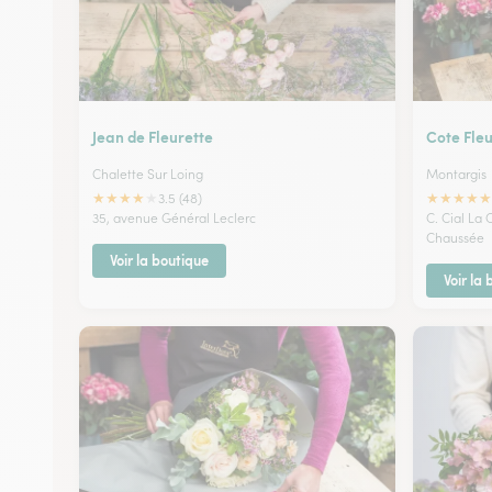
Jean de Fleurette
Cote Fleu
Chalette Sur Loing
Montargis
★
★
★
★
★
★
★
★
★
★
3.5 (48)
35, avenue Général Leclerc
C. Cial La
Chaussée
Voir la boutique
Voir la