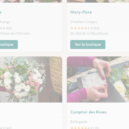
s
Mary-Flore
Changy
Chatillon Coligny
★
★
★
★
★
4.8 (69)
4.9 (83)
chesse de Dalmatie
20, Bld de la République
 boutique
Voir la boutique
Comptoir des Roses
Bellegarde
★
★
★
★
★
4.6 (46)
4.8 (28)