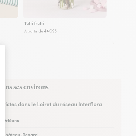
Tutti frutti
44€95
À partir de
dans ses environs
euristes dans le Loiret du réseau Interflora
 à Orléans
 à Château-Renard