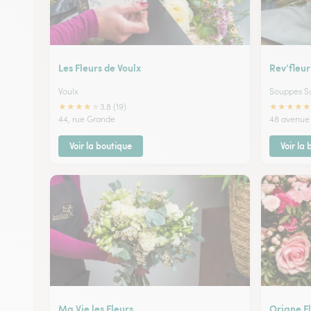
Les Fleurs de Voulx
Rev’fleur
Voulx
Souppes Su
★
★
★
★
★
★
★
★
★
★
3.8 (19)
44, rue Grande
48 avenue 
Voir la boutique
Voir la
Ma Vie les Fleurs
Oriane F