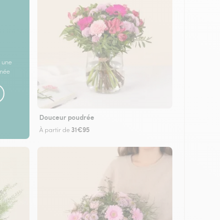
 une
rnée
Douceur poudrée
31€95
À partir de