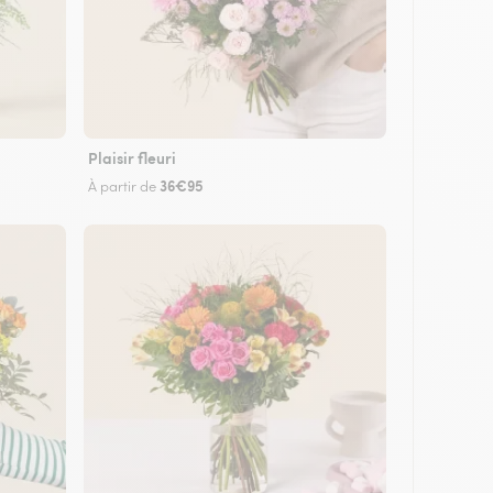
Plaisir fleuri
36€95
À partir de