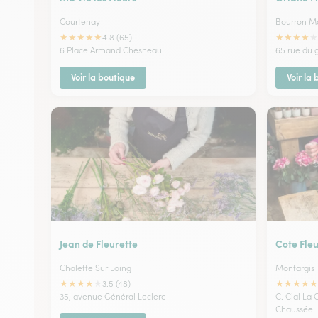
Courtenay
Bourron Ma
★
★
★
★
★
★
★
★
★
★
4.8 (65)
6 Place Armand Chesneau
65 rue du 
Voir la boutique
Voir la
Jean de Fleurette
Cote Fleu
Chalette Sur Loing
Montargis
★
★
★
★
★
★
★
★
★
★
3.5 (48)
35, avenue Général Leclerc
C. Cial La
Chaussée