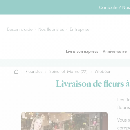
Aller au contenu
Canicule ? Nos 
Besoin d’aide
Nos fleuristes
Entreprise
Livraison express
Anniversaire
›
Fleuristes
›
Seine-et-Marne (77)
›
Villebéon
Accueil
Livraison de fleurs à
Les fl
fleuri
Vous s
compos