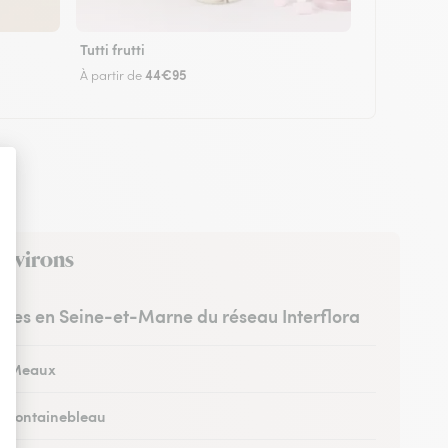
Tutti frutti
44€95
À partir de
environs
istes en Seine-et-Marne du réseau Interflora
 à Meaux
 à Fontainebleau