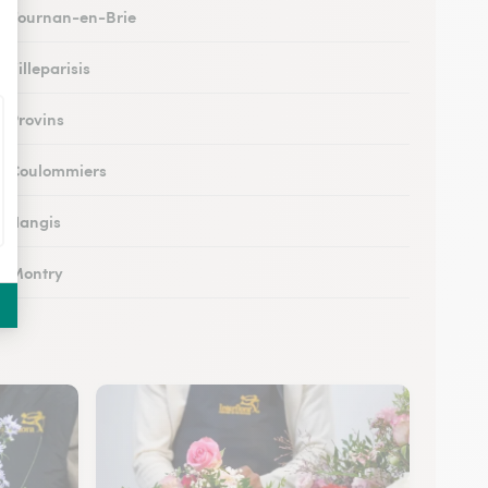
 à Tournan-en-Brie
à Villeparisis
à Provins
 à Coulommiers
 à Nangis
 à Montry
 à Nemours
à Esbly