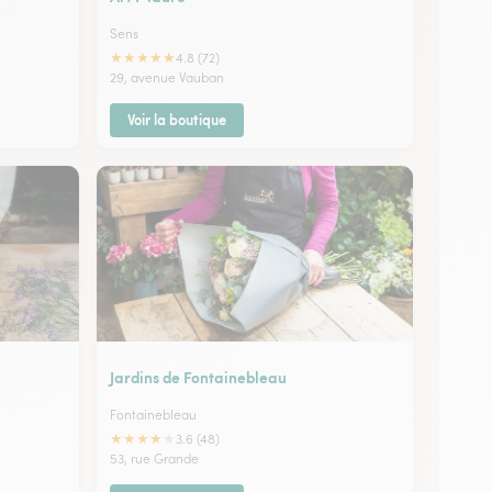
Sens
★
★
★
★
★
4.8 (72)
29, avenue Vauban
Voir la boutique
Jardins de Fontainebleau
Fontainebleau
★
★
★
★
★
3.6 (48)
53, rue Grande