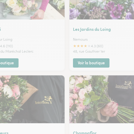
i
Les Jardins du Loing
r Loing
Nemours
★
★
★
★
★
4.6 (110)
4.3 (60)
du Maréchal Leclerc
48, rue Gauthier 1er
 boutique
Voir la boutique
leurs
Champaflor