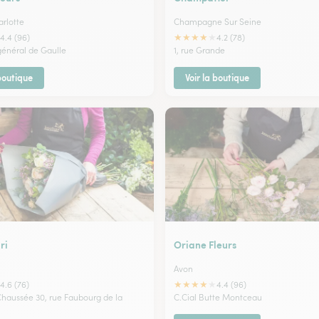
rlotte
Champagne Sur Seine
★
★
★
★
★
4.4 (96)
4.2 (78)
général de Gaulle
1, rue Grande
 boutique
Voir la boutique
ri
Oriane Fleurs
Avon
★
★
★
★
★
4.6 (76)
4.4 (96)
 Chaussée 30, rue Faubourg de la
C.Cial Butte Montceau