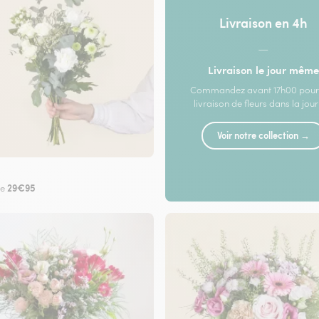
Livraison en 4h
—
Livraison le jour même
Commandez avant 17h00 pour
livraison de fleurs dans la jou
Voir notre collection →
29€95
de