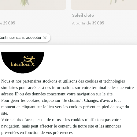
Soleil d'été
29€95
39€95
de
À partir de
Faire livrer des fleurs
 un fleuriste Interflora à Villebéon et dans ses 
Les fleur
Fleuristes
Fleuristes