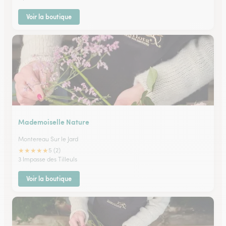
Voir la boutique
Mademoiselle Nature
Montereau Sur le Jard
★
★
★
★
★
5 (2)
3 Impasse des Tilleuls
Voir la boutique