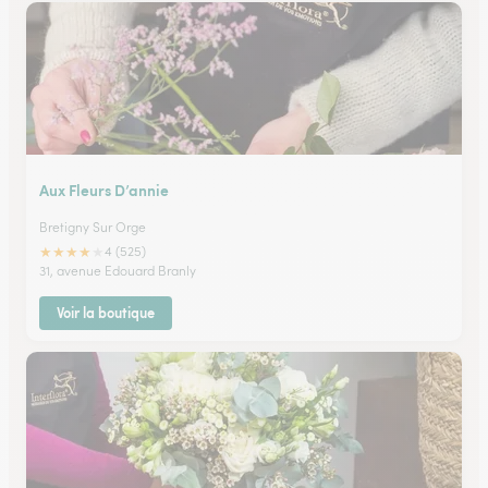
Aux Fleurs D’annie
Bretigny Sur Orge
★
★
★
★
★
4 (525)
31, avenue Edouard Branly
Voir la boutique