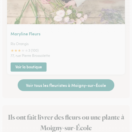
Maryline Fleurs
Ris Orangis
★
★
★
★
★
3 (100)
77, rue Pierre Brossolette
Voir la boutique
Voir tous les fleuristes à Moigny-sur-École
Ils ont fait livrer des fleurs ou une plante à
Moigny-sur-École