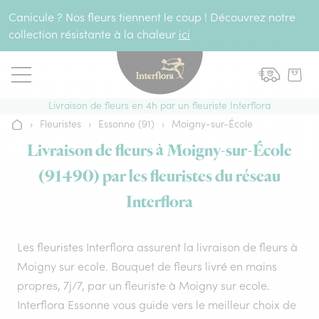
Aller au contenu
Canicule ? Nos fleurs tiennent le coup ! Découvrez notre
collection résistante à la chaleur
ici
Livraison de fleurs en 4h par un fleuriste Interflora
›
Fleuristes
›
Essonne (91)
›
Moigny-sur-École
Accueil
Livraison de fleurs à Moigny-sur-École
(91490) par les fleuristes du réseau
Interflora
Les fleuristes Interflora assurent la livraison de fleurs à
Moigny sur ecole. Bouquet de fleurs livré en mains
propres, 7j/7, par un fleuriste à Moigny sur ecole.
Interflora Essonne vous guide vers le meilleur choix de