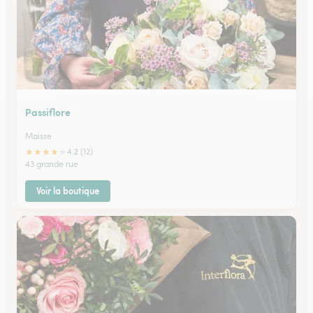
Passiflore
Maisse
★
★
★
★
★
4.2 (12)
43 grande rue
Voir la boutique