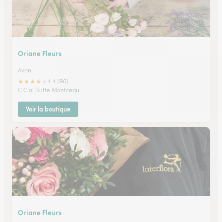
Oriane Fleurs
Avon
★
★
★
★
★
4.4 (96)
C.Cial Butte Montceau
Voir la boutique
Oriane Fleurs