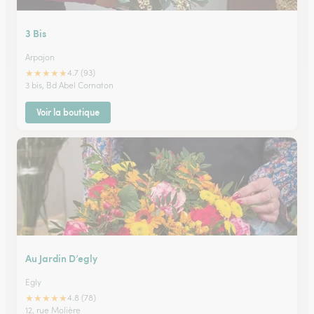
3 Bis
Arpajon
★
★
★
★
★
4.7 (93)
3 bis, Bd Abel Cornaton
Voir la boutique
Au Jardin D’egly
Egly
★
★
★
★
★
4.8 (78)
12, rue Molière