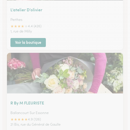
L’atelier D’olivier
Perthes
★
★
★
★
★
4.4 (426)
1, rue de Milly
Voir la boutique
R By M FLEURISTE
Ballancourt Sur Essonne
★
★
★
★
★
4.9 (126)
21 Bis, rue du Général de Gaulle