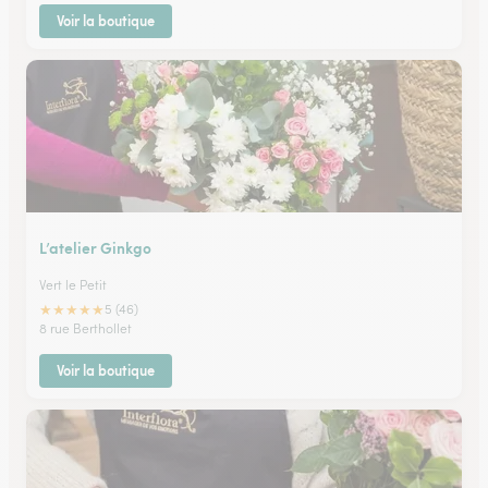
Voir la boutique
L’atelier Ginkgo
Vert le Petit
★
★
★
★
★
5 (46)
8 rue Berthollet
Voir la boutique