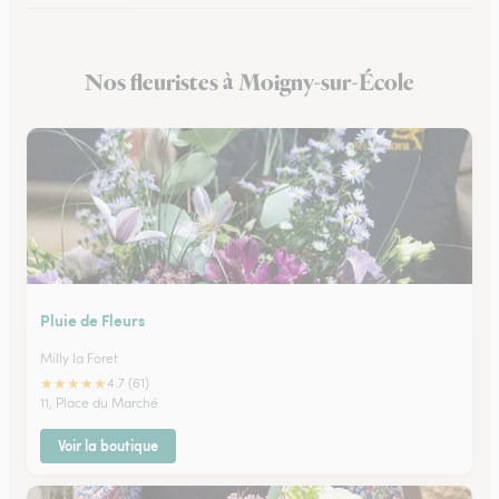
Fleuristes à Arpajon
Nos fleuristes à Moigny-sur-École
Fleuristes à Maisse
Pluie de Fleurs
Milly la Foret
★
★
★
★
★
4.7 (61)
11, Place du Marché
Voir la boutique