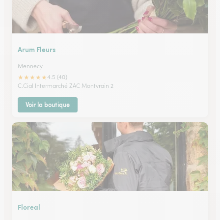
Arum Fleurs
Mennecy
★
★
★
★
★
4.5 (40)
C.Cial Intermarché ZAC Montvrain 2
Voir la boutique
Floreal