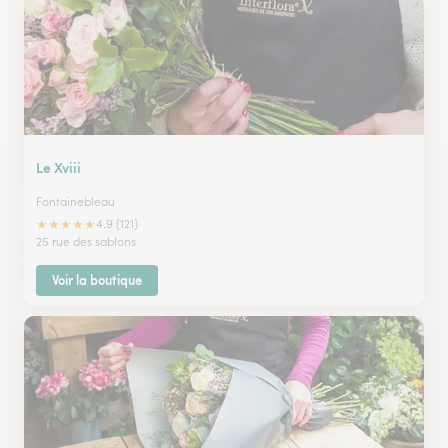
Le Xviii
Fontainebleau
★
★
★
★
★
4.9 (121)
25 rue des sablons
Voir la boutique