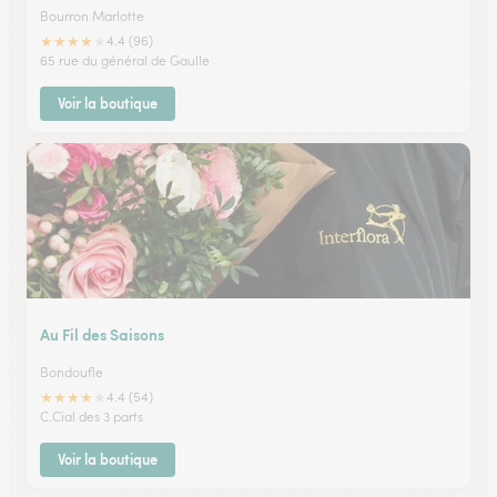
Bourron Marlotte
★
★
★
★
★
4.4 (96)
65 rue du général de Gaulle
Voir la boutique
Au Fil des Saisons
Bondoufle
★
★
★
★
★
4.4 (54)
C.Cial des 3 parts
Voir la boutique