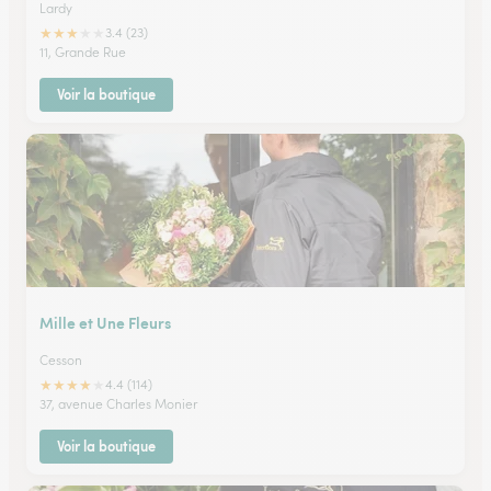
Lardy
★
★
★
★
★
3.4 (23)
11, Grande Rue
Voir la boutique
Mille et Une Fleurs
Cesson
★
★
★
★
★
4.4 (114)
37, avenue Charles Monier
Voir la boutique