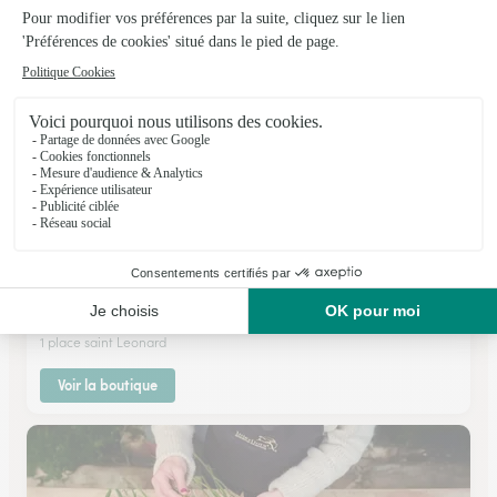
Voir la boutique
City Fleurs
Corbeil Essonnes
★
★
★
★
★
3.9 (224)
1 place saint Leonard
Voir la boutique