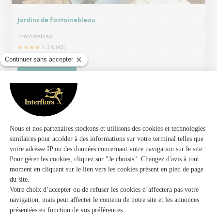
Jardins de Fontainebleau
Fontainebleau
★
★
★
★
★
3.6 (48)
53, rue Grande
Voir la boutique
Le Jardin des Fleurs
Melun
★
★
★
★
★
4 (309)
1 place Praslin