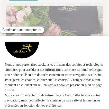
Champaflor
Champagne Sur Seine
★
★
★
★
★
4.2 (78)
1, rue Grande
Voir la boutique