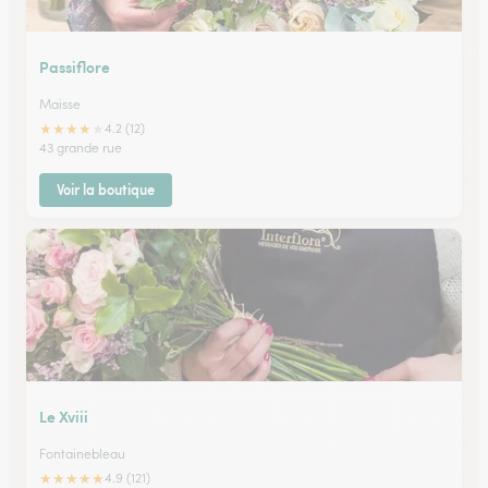
Passiflore
Maisse
★
★
★
★
★
4.2 (12)
43 grande rue
Voir la boutique
Le Xviii
Fontainebleau
★
★
★
★
★
4.9 (121)