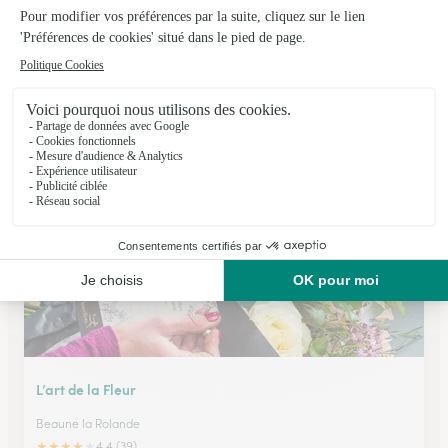
Les Secrets D’une Fleur
Pithiviers
★
★
★
★
★
4.5 (31)
38, rue de la Couronne
Voir la boutique
L’art de la Fleur
Beaune la Rolande
★
★
★
★
★
4.4 (39)