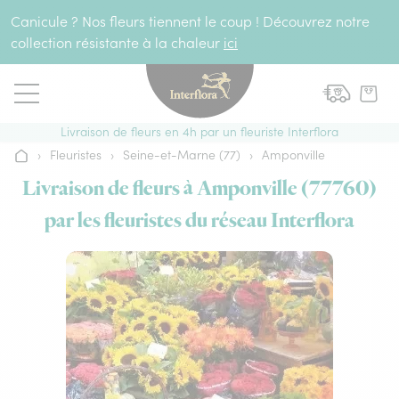
Aller au contenu
Canicule ? Nos fleurs tiennent le coup ! Découvrez notre
collection résistante à la chaleur
ici
Livraison de fleurs en 4h par un fleuriste Interflora
›
Fleuristes
›
Seine-et-Marne (77)
›
Amponville
Accueil
Livraison de fleurs à Amponville (77760)
par les fleuristes du réseau Interflora