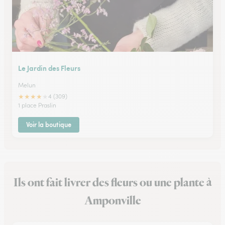
Le Jardin des Fleurs
Melun
★
★
★
★
★
4 (309)
1 place Praslin
Voir la boutique
Ils ont fait livrer des fleurs ou une plante à
Amponville