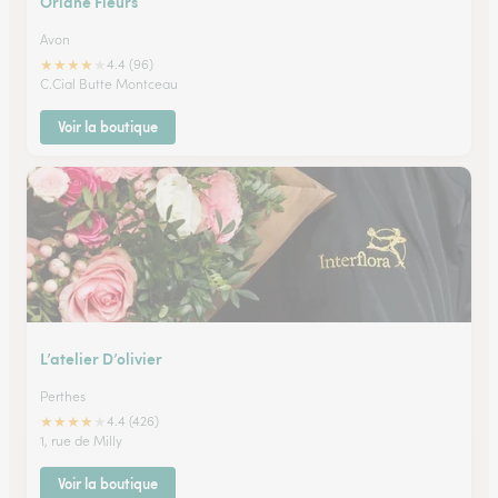
Oriane Fleurs
Avon
★
★
★
★
★
4.4 (96)
C.Cial Butte Montceau
Voir la boutique
L’atelier D’olivier
Perthes
★
★
★
★
★
4.4 (426)
1, rue de Milly
Voir la boutique