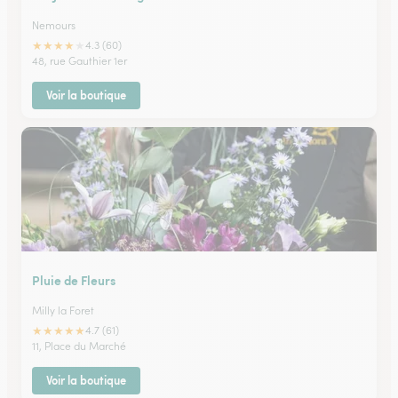
Nemours
★
★
★
★
★
4.3 (60)
48, rue Gauthier 1er
Voir la boutique
Pluie de Fleurs
Milly la Foret
★
★
★
★
★
4.7 (61)
11, Place du Marché
Voir la boutique