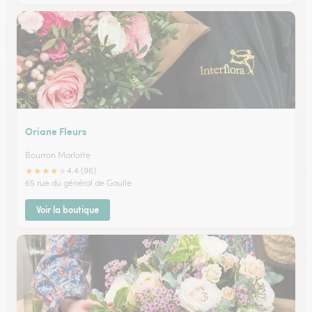
Oriane Fleurs
Bourron Marlotte
★
★
★
★
★
4.4 (96)
65 rue du général de Gaulle
Voir la boutique