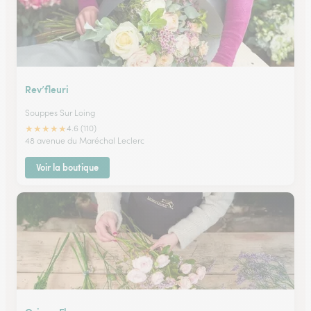
Rev’fleuri
Souppes Sur Loing
★
★
★
★
★
4.6 (110)
48 avenue du Maréchal Leclerc
Voir la boutique