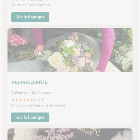
Route de Boiscommun
Voir la boutique
R By M FLEURISTE
Ballancourt Sur Essonne
★
★
★
★
★
4.9 (126)
21 Bis, rue du Général de Gaulle
Voir la boutique