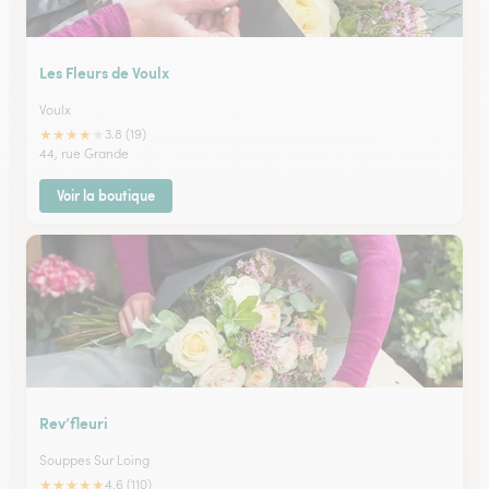
Les Fleurs de Voulx
Voulx
★
★
★
★
★
3.8 (19)
44, rue Grande
Voir la boutique
Rev’fleuri
Souppes Sur Loing
★
★
★
★
★
4.6 (110)