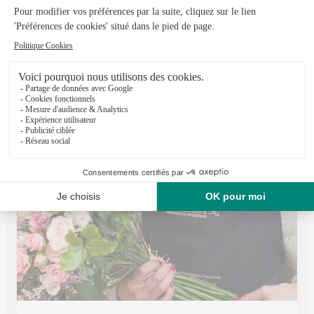
Jardins de Fontainebleau
Fontainebleau
★
★
★
★
★
3.6 (48)
53, rue Grande
Voir la boutique