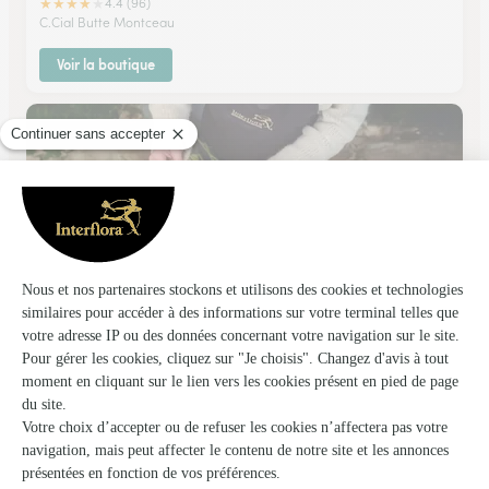
★
★
★
★
★
4.4 (96)
C.Cial Butte Montceau
Voir la boutique
Jean de Fleurette
Chalette Sur Loing
★
★
★
★
★
3.5 (48)
35, avenue Général Leclerc
Voir la boutique