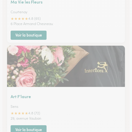
Ma Vie les Fleurs
Courtenay
★
★
★
★
★
4.8 (65)
6 Place Armand Chesneau
Voir la boutique
Art F’laure
Sens
★
★
★
★
★
4.8 (72)
29, avenue Vauban
Voir la boutique