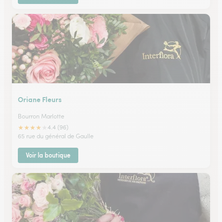
Oriane Fleurs
Bourron Marlotte
★
★
★
★
★
4.4 (96)
65 rue du général de Gaulle
Voir la boutique