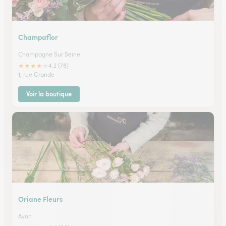
Champaflor
Champagne Sur Seine
★
★
★
★
★
4.2 (78)
1, rue Grande
Voir la boutique
Oriane Fleurs
Avon