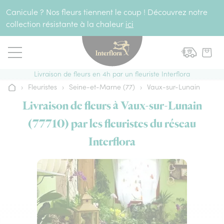
Aller au contenu
Canicule ? Nos fleurs tiennent le coup ! Découvrez notre
collection résistante à la chaleur
ici
Livraison de fleurs en 4h par un fleuriste Interflora
›
Fleuristes
›
Seine-et-Marne (77)
›
Vaux-sur-Lunain
Accueil
Livraison de fleurs à Vaux-sur-Lunain
(77710) par les fleuristes du réseau
Interflora