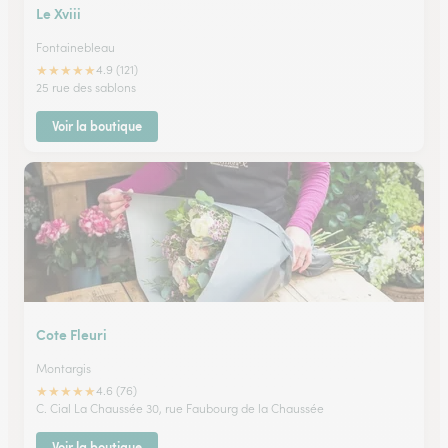
Le Xviii
Fontainebleau
★
★
★
★
★
4.9 (121)
25 rue des sablons
Voir la boutique
Cote Fleuri
Montargis
★
★
★
★
★
4.6 (76)
C. Cial La Chaussée 30, rue Faubourg de la Chaussée
Voir la boutique