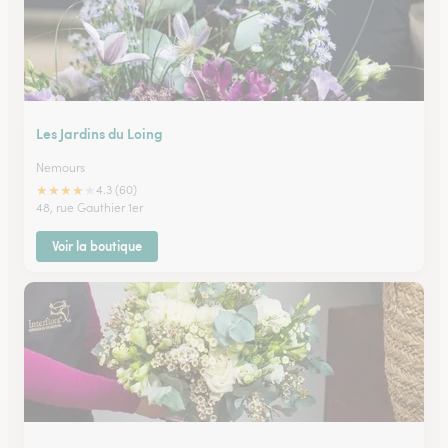
Les Jardins du Loing
Nemours
★
★
★
★
★
4.3 (60)
48, rue Gauthier 1er
Voir la boutique