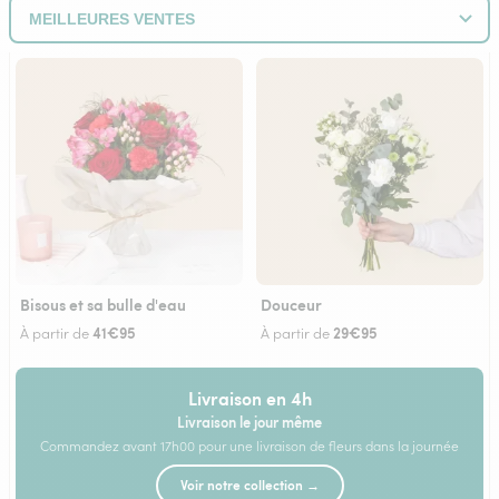
Bisous et sa bulle d'eau
Douceur
41€95
29€95
À partir de
À partir de
Livraison en 4h
Livraison le jour même
Commandez avant 17h00 pour une livraison de fleurs dans la journée
Voir notre collection →