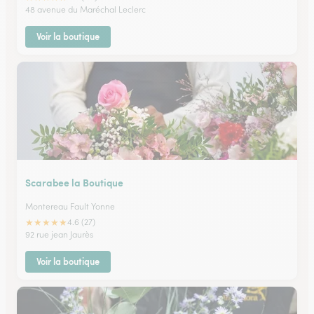
48 avenue du Maréchal Leclerc
Voir la boutique
Scarabee la Boutique
Montereau Fault Yonne
★
★
★
★
★
4.6 (27)
92 rue jean Jaurès
Voir la boutique