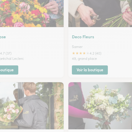
ose
Deco Fleurs
Samer
★
★
★
★
★
4.7 (37)
4.2 (40)
aréchal Leclerc
49, grand place
 boutique
Voir la boutique