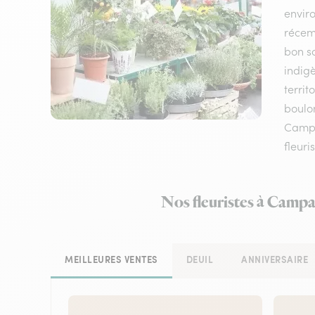
envir
récem
bon sc
indigè
terri
boulon
Campa
fleuri
Nos fleuristes à Campa
MEILLEURES VENTES
DEUIL
ANNIVERSAIRE