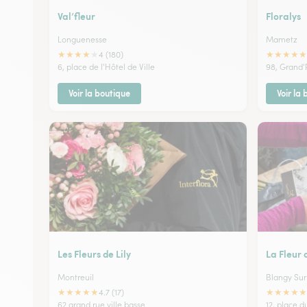
Val’fleur
Floralys
Longuenesse
Mametz
★
★
★
★
★
★
★
★
★
★
4 (180)
6, place de l'Hôtel de Ville
98, Grand'
Voir la boutique
Voir la
Les Fleurs de Lily
La Fleur 
Montreuil
Blangy Sur
★
★
★
★
★
★
★
★
★
★
4.7 (17)
62 grand rue ville basse
12, place 