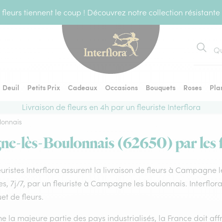
fleurs tiennent le coup ! Découvrez notre collection résistante
Recher
Deuil
Petits Prix
Cadeaux
Occasions
Bouquets
Roses
Pla
Livraison de fleurs en 4h par un fleuriste Interflora
onnais
ne-lès-Boulonnais (62650) par les fl
euristes Interflora assurent la livraison de fleurs à Campagne 
s, 7j/7, par un fleuriste à Campagne les boulonnais. Interflor
t de fleurs.
la majeure partie des pays industrialisés, la France doit affro