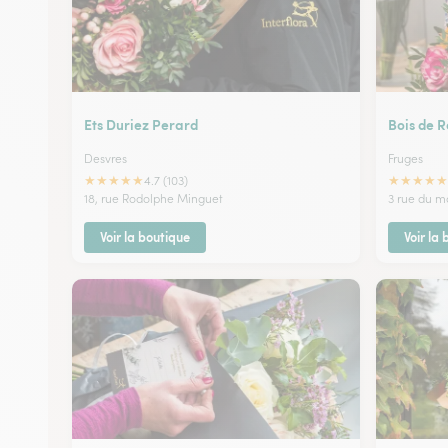
Ets Duriez Perard
Bois de R
Desvres
Fruges
★
★
★
★
★
★
★
★
★
★
4.7 (103)
18, rue Rodolphe Minguet
3 rue du m
Voir la boutique
Voir la