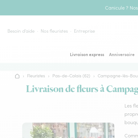
Aller au contenu
Canicule ? Nos 
Besoin d’aide
Nos fleuristes
Entreprise
Livraison express
Anniversaire
›
Fleuristes
›
Pas-de-Calais (62)
›
Campagne-lès-Boul
Accueil
Livraison de fleurs à Campag
Les fl
propre
bouque
Comme 