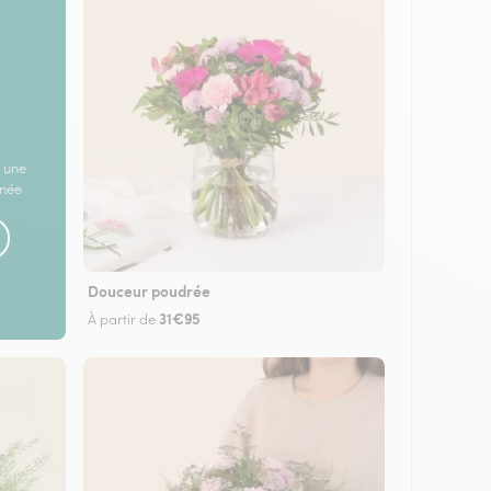
 une
rnée
Douceur poudrée
31€95
À partir de