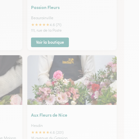
Passion Fleurs
Beaurainville
★
★
★
★
★
4.6 (71)
111, rue de la Poste
Voir la boutique
Aux Fleurs de Nice
Hesdin
★
★
★
★
★
4.6 (201)
ue Maison
16 avenue du Gassion