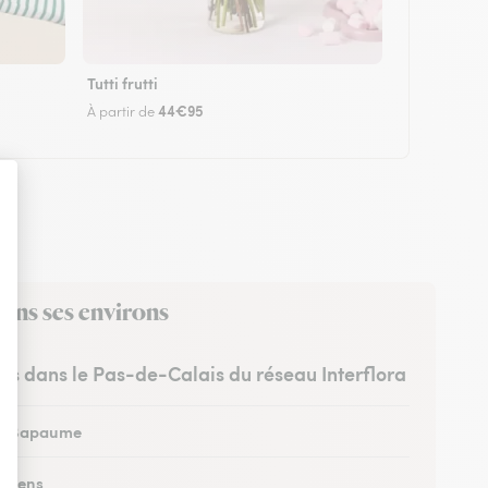
Tutti frutti
44€95
À partir de
ans ses environs
stes dans le Pas-de-Calais du réseau Interflora
 à Bapaume
à Lens