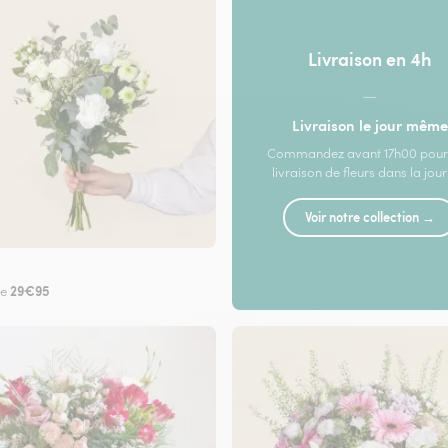
Livraison en 4h
—
Livraison le jour même
Commandez avant 17h00 pour
livraison de fleurs dans la jou
Voir notre collection →
29€95
de