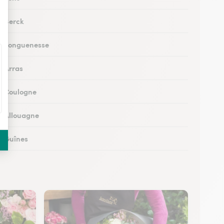
à Berck
 à Longuenesse
à Arras
 à Coulogne
 à Allouagne
 à Guînes
 à Méricourt
 à Rang-du-Fliers