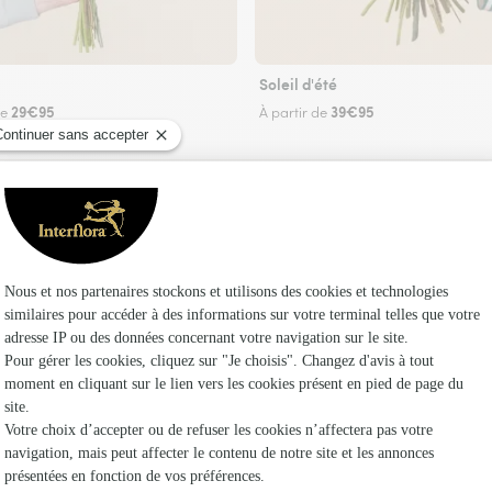
Soleil d'été
29€95
39€95
de
À partir de
Faire livrer des fleurs
riste Interflora à Campagne-lès-Boulonnais et d
Les fleuri
Fleuristes
Fleuristes 