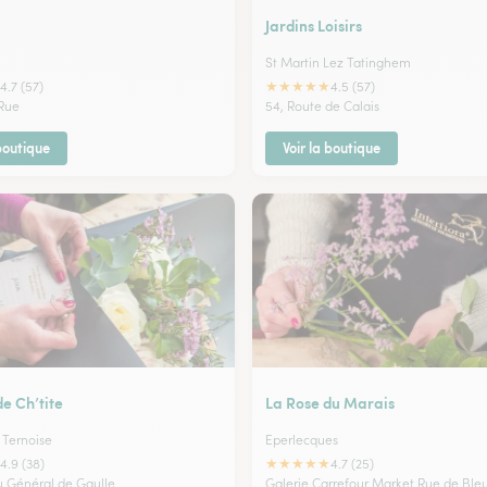
Jardins Loisirs
St Martin Lez Tatinghem
★
★
★
★
★
4.7 (57)
4.5 (57)
Rue
54, Route de Calais
 boutique
Voir la boutique
de Ch’tite
La Rose du Marais
 Ternoise
Eperlecques
★
★
★
★
★
4.9 (38)
4.7 (25)
du Général de Gaulle
Galerie Carrefour Market Rue de Ble