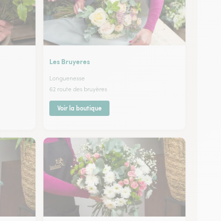
Les Bruyeres
Longuenesse
62 route des bruyères
Voir la boutique