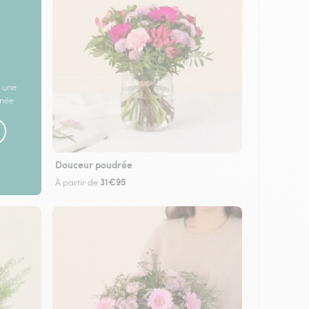
 une
rnée
Douceur poudrée
31€95
À partir de