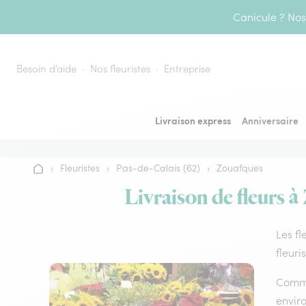
Aller au contenu
Canicule ? Nos 
Besoin d’aide
Nos fleuristes
Entreprise
Livraison express
Anniversaire
›
Fleuristes
›
Pas-de-Calais (62)
›
Zouafques
Accueil
Livraison de fleurs à
Les fl
fleuri
Comme 
envir