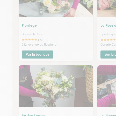
Florilege
La Rose 
Bois en Ardres
Eperlecqu
★
★
★
★
★
★
★
★
★
★
4.8 (112)
242, avenue du Rossignol
Galerie Ca
Voir la boutique
Voir la
Jardins Loisirs
La Bouqu