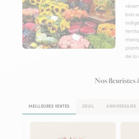
récem
bon sc
indigè
territ
manque
plant
de la 
Nos fleuristes 
MEILLEURES VENTES
DEUIL
ANNIVERSAIRE