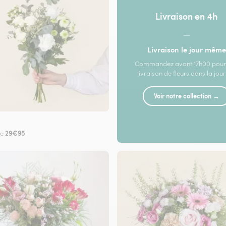
Livraison en 4h
—
Livraison le jour même
Commandez avant 17h00 pour
livraison de fleurs dans la jou
Voir notre collection →
29€95
de