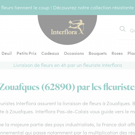
fleurs tiennent le coup ! Découvrez notre collection résistante
Recher
Deuil
Petits Prix
Cadeaux
Occasions
Bouquets
Roses
Pla
Livraison de fleurs en 4h par un fleuriste Interflora
 Zouafques (62890) par les fleuriste
euristes Interflora assurent la livraison de fleurs à Zouafques.
ste à Zouafques. Interflora Pas-de-Calais vous guide vers le m
la majeure partie des pays industrialisés, la France doit affro
onnemental qui passe notamment par la multiplication des rése