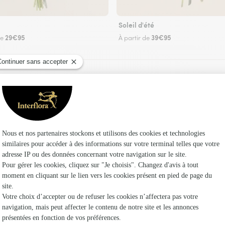
Soleil d'été
29€95
39€95
de
À partir de
Faire livrer des fleurs
un fleuriste Interflora à Zouafques et dans ses
Les fleuri
Fleuristes
Fleuristes 