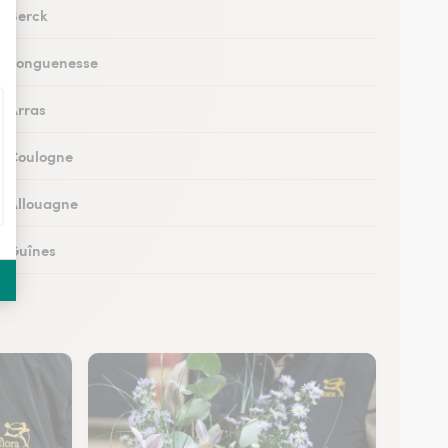
à Berck
 à Longuenesse
à Arras
 à Coulogne
 à Allouagne
 à Guînes
 à Méricourt
 à Rang-du-Fliers