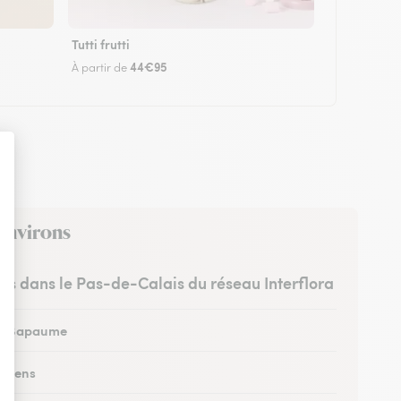
Tutti frutti
44€95
À partir de
 environs
stes dans le Pas-de-Calais du réseau Interflora
 à Bapaume
à Lens