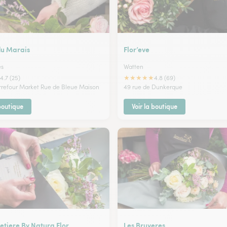
du Marais
Flor’eve
es
Watten
★
★
★
★
★
4.7 (25)
4.8 (69)
rrefour Market Rue de Bleue Maison
49 rue de Dunkerque
 boutique
Voir la boutique
etiere By Natura Flor
Les Bruyeres