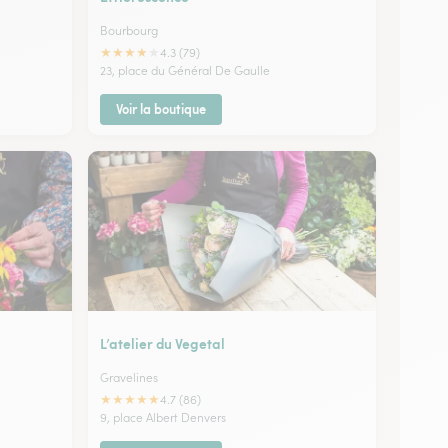
Bourbourg
★
★
★
★
★
4.3 (79)
23, place du Général De Gaulle
Voir la boutique
L’atelier du Vegetal
Gravelines
★
★
★
★
★
4.7 (86)
9, place Albert Denvers