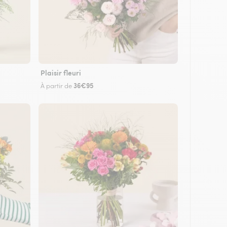
Plaisir fleuri
36€95
À partir de