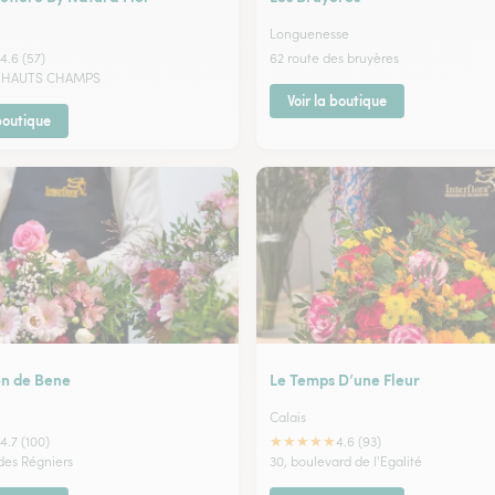
Longuenesse
4.6 (57)
62 route des bruyères
S HAUTS CHAMPS
Voir la boutique
 boutique
on de Bene
Le Temps D’une Fleur
Calais
★
★
★
★
★
4.7 (100)
4.6 (93)
des Régniers
30, boulevard de l'Egalité