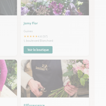
Jamy Flor
Guines
★
★
★
★
★
4.6 (57)
1, boulevard Blanchard
Voir la boutique
Efflorescence