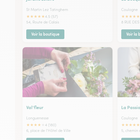
St Martin Lez Tatinghem
Coulogne
★
★
★
★
★
★
★
★
★
★
4.5 (57)
54, Route de Calais
8 RUE DE
Voir la boutique
Voir la
Val’fleur
La Passi
Longuenesse
Coulogne
★
★
★
★
★
★
★
★
★
★
4 (180)
6, place de l'Hôtel de Ville
5, chemin 