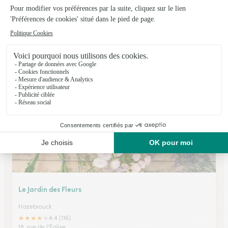
Corbeille Fleurie
Wormhout
★
★
★
★
★
4.8 (66)
33, Grand Place
Voir la boutique
Le Jardin des Fleurs
Hazebrouck
★
★
★
★
★
4.4 (116)
18, rue de l'Eglise