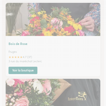
Bois de Rose
Fruges
★
★
★
★
★
4.7 (37)
3 rue du maréchal Leclerc
Voir la boutique