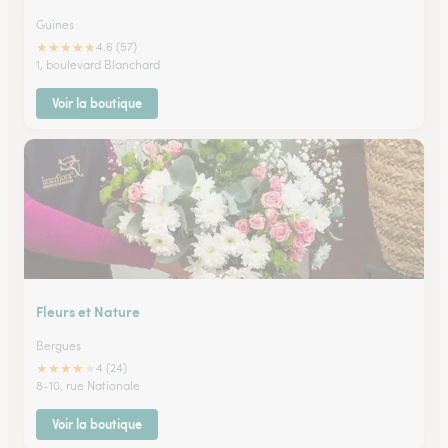
Guines
★
★
★
★
★
4.6 (57)
1, boulevard Blanchard
Voir la boutique
Fleurs et Nature
Bergues
★
★
★
★
★
4 (24)
8-10, rue Nationale
Voir la boutique