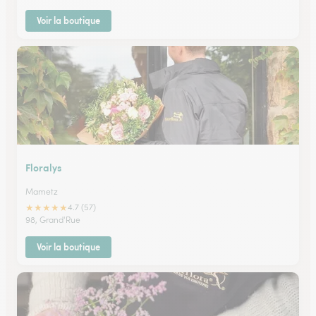
Voir la boutique
Floralys
Mametz
★
★
★
★
★
4.7 (57)
98, Grand'Rue
Voir la boutique