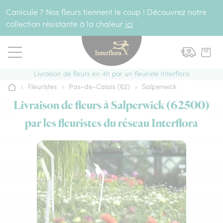
Aller au contenu
Canicule ? Nos fleurs tiennent le coup ! Découvrez notre
collection résistante à la chaleur
ici
Livraison de fleurs en 4h par un fleuriste Interflora
›
Fleuristes
›
Pas-de-Calais (62)
›
Salperwick
Accueil
Livraison de fleurs à Salperwick (62500)
par les fleuristes du réseau Interflora