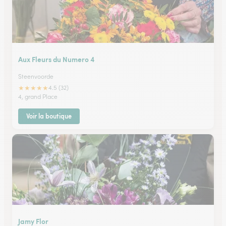
Aux Fleurs du Numero 4
Steenvoorde
★
★
★
★
★
4.5 (32)
4, grand Place
Voir la boutique
Jamy Flor