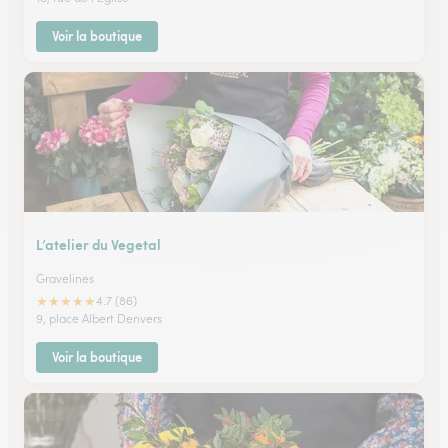
Voir la boutique
L’atelier du Vegetal
Gravelines
★
★
★
★
★
4.7 (86)
9, place Albert Denvers
Voir la boutique