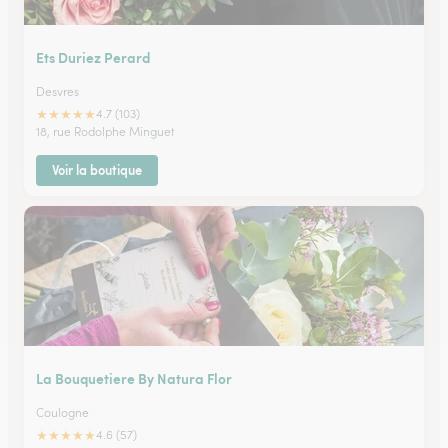
Ets Duriez Perard
Desvres
★
★
★
★
★
4.7 (103)
18, rue Rodolphe Minguet
Voir la boutique
La Bouquetiere By Natura Flor
Coulogne
★
★
★
★
★
4.6 (57)