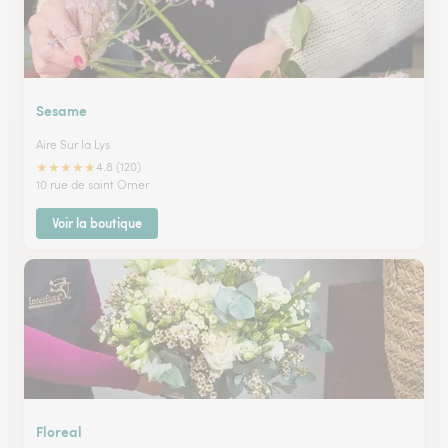
Sesame
Aire Sur la Lys
★
★
★
★
★
4.8 (120)
10 rue de saint Omer
Voir la boutique
Floreal