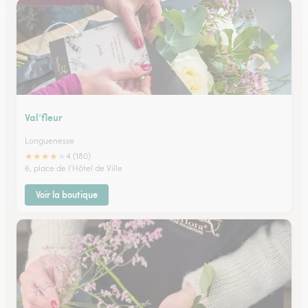
Val’fleur
Longuenesse
★
★
★
★
★
4 (180)
6, place de l'Hôtel de Ville
Voir la boutique