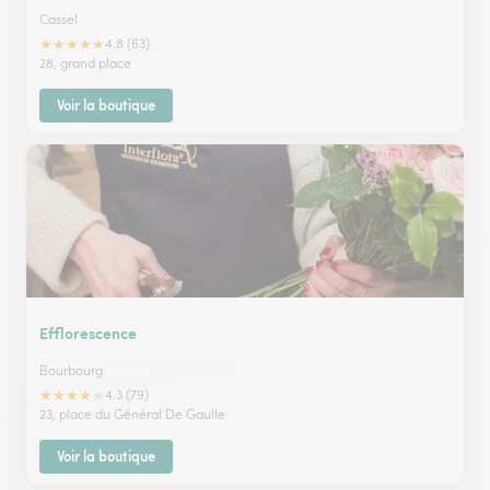
Cassel
★
★
★
★
★
4.8 (63)
28, grand place
Voir la boutique
Efflorescence
Bourbourg
★
★
★
★
★
4.3 (79)
23, place du Général De Gaulle
Voir la boutique