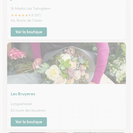
St Martin Lez Tatinghem
★
★
★
★
★
4.5 (57)
54, Route de Calais
Voir la boutique
Les Bruyeres
Longuenesse
62 route des bruyères
Voir la boutique