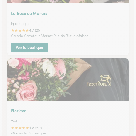
La Rose du Marais
Eperlecques
★
★
★
★
★
4.7 (25)
Galerie Carrefour Market Rue de Bleue Maison
Voir la boutique
Flor’eve
Watten
★
★
★
★
★
4.8 (69)
49 rue de Dunkerque