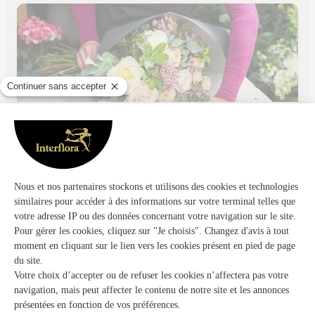
Florilege
Bois en Ardres
★
★
★
★
★
4.8 (112)
242, avenue du Rossignol
Voir la boutique