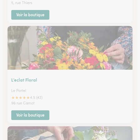
5, rue Thiers
Voir la boutique
L’eclat Floral
Le Portel
★
★
★
★
★
4.5 (42)
96 rue Carnot
Voir la boutique