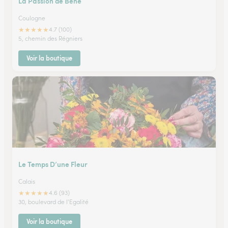
La Passion de Bene
Coulogne
★
★
★
★
★
4.7 (100)
5, chemin des Régniers
Voir la boutique
Le Temps D’une Fleur
Calais
★
★
★
★
★
4.6 (93)
30, boulevard de l'Egalité
Voir la boutique