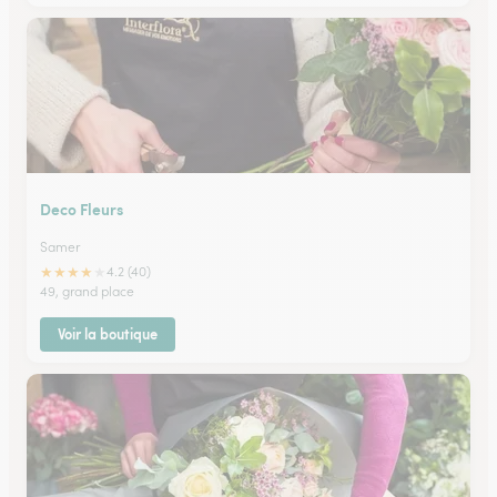
Deco Fleurs
Samer
★
★
★
★
★
4.2 (40)
49, grand place
Voir la boutique