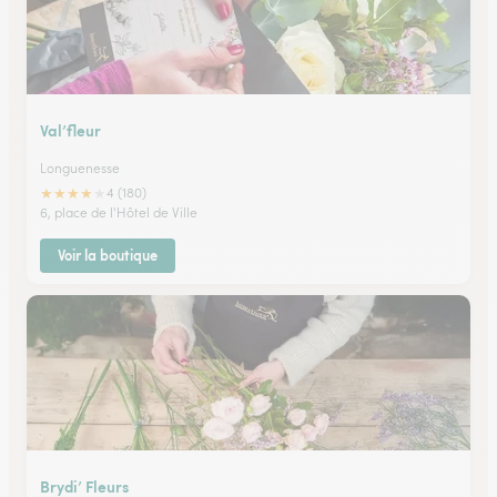
Val’fleur
Longuenesse
★
★
★
★
★
4 (180)
6, place de l'Hôtel de Ville
Voir la boutique
Brydi’ Fleurs