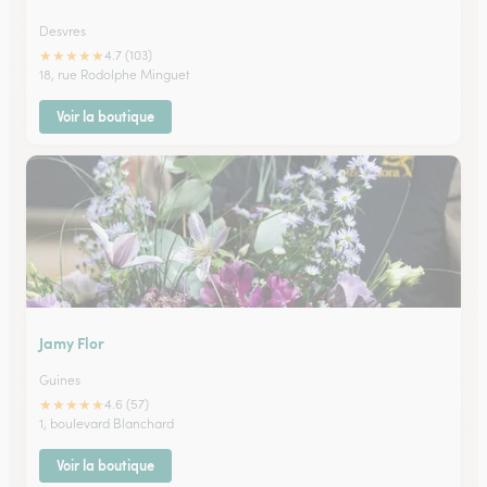
Desvres
★
★
★
★
★
4.7 (103)
18, rue Rodolphe Minguet
Voir la boutique
Jamy Flor
Guines
★
★
★
★
★
4.6 (57)
1, boulevard Blanchard
Voir la boutique