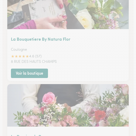
La Bouquetiere By Natura Flor
Coulogne
★
★
★
★
★
4.6 (57)
8 RUE DES HAUTS CHAMPS
Voir la boutique