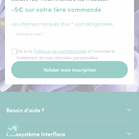
-5€ sur votre 1ère commande
Les champs marqués d'un * sont obligatoires.
Adresse e-mail
*
J'ai lu la
Politique de confidentialité
et j'autorise le
traitement de mes données personnelles.
Valider mon inscription
Besoin d'aide ?
L'écosystème Interflora