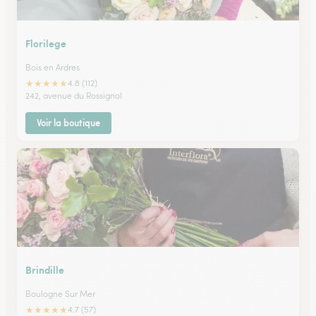
Florilege
Bois en Ardres
★
★
★
★
★
4.8 (112)
242, avenue du Rossignol
Voir la boutique
Brindille
Boulogne Sur Mer
★
★
★
★
★
4.7 (57)