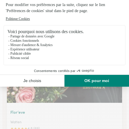
Jardins Loisirs
St Martin Lez Tatinghem
★
★
★
★
★
4.5 (57)
54, Route de Calais
Voir la boutique
Flor’eve
Watten
★
★
★
★
★
4.8 (69)