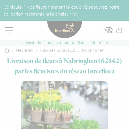
Aller au contenu
Canicule ? Nos fleurs tiennent le coup ! Découvrez notre
collection résistante à la chaleur
ici
Livraison de fleurs en 4h par un fleuriste Interflora
›
Fleuristes
›
Pas-de-Calais (62)
›
Nabringhen
Accueil
Livraison de fleurs à Nabringhen (62142)
par les fleuristes du réseau Interflora