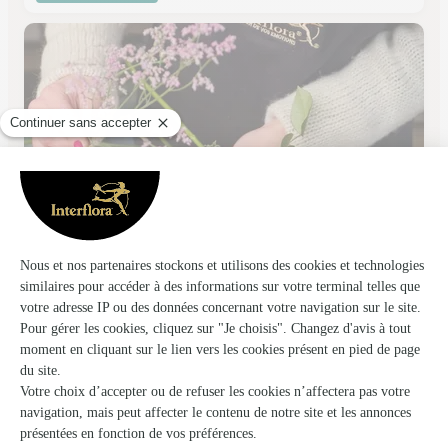
La Rose du Marais
Eperlecques
★
★
★
★
★
4.7 (25)
Galerie Carrefour Market Rue de Bleue Maison
Voir la boutique