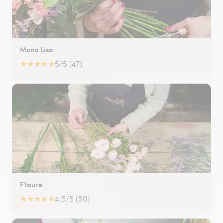
Mona Lisa
★
★
★
★
★
5/5 (47)
F'laure
★
★
★
★
★
4.5/5 (50)