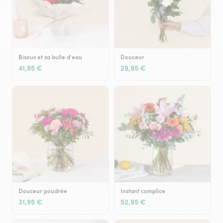
Bisous et sa bulle d'eau
Douceur
41,95 €
29,95 €
Douceur poudrée
Instant complice
31,95 €
52,95 €