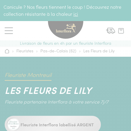
Aller au contenu
Canicule ? Nos fleurs tiennent le coup ! Découvrez notre
collection résistante à la chaleur
ici
Livraison de fleurs en 4h par un fleuriste Interflora
›
Fleuristes
›
Pas-de-Calais (62)
›
Les Fleurs de Lily
Accueil
Fleuriste Montreuil
LES FLEURS DE LILY
Fleuriste partenaire Interflora à votre service 7j/7
Fleuriste Interflora labellisé ARGENT