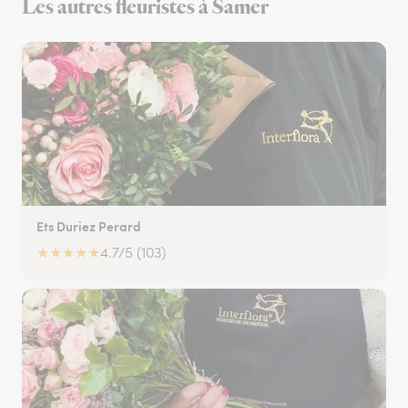
Les autres fleuristes à Samer
Ets Duriez Perard
★
★
★
★
★
4.7/5 (103)