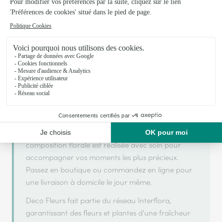
Deco Fleurs
est membre du réseau Interflora et a
ARGENT
2025
obtenu le label
en
pour sa qualité de
service.
Deco Fleurs est un fleuriste artisan situé à Samer.
Avec un souci de fraîcheur et de créativité, chaque
composition florale est réalisée avec soin pour
accompagner vos moments les plus précieux.
Passez en boutique ou commandez en ligne pour
une livraison à domicile le jour même.
Deco Fleurs fait partie du réseau Interflora,
garantissant des fleurs et plantes d'une fraîcheur