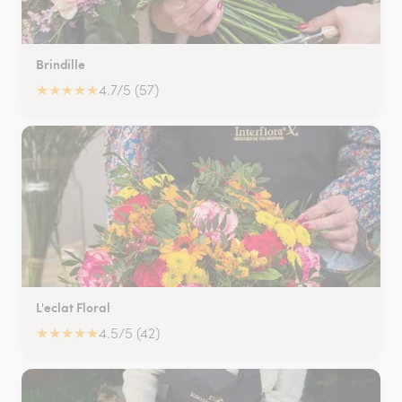
Brindille
★
★
★
★
★
4.7/5 (57)
L'eclat Floral
★
★
★
★
★
4.5/5 (42)