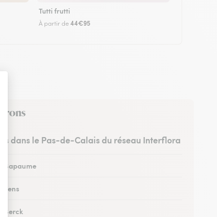
Tutti frutti
44€95
À partir de
virons
stes dans le Pas-de-Calais du réseau Interflora
 à Bapaume
à Lens
à Berck