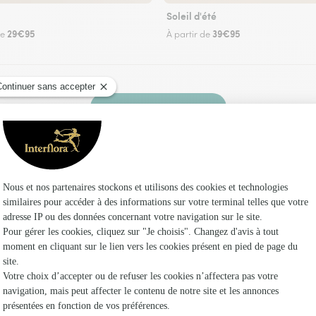
Soleil d'été
29€95
39€95
de
À partir de
Faire livrer des fleurs
ez un fleuriste Interflora à Elnes et dans ses en
Les fleuri
Fleuristes
Fleuristes 
Fleuristes 