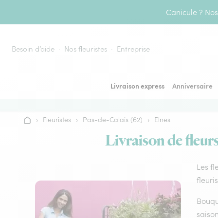
Aller au contenu
Canicule ? Nos 
Besoin d’aide
Nos fleuristes
Entreprise
Livraison express
Anniversaire
›
Fleuristes
›
Pas-de-Calais (62)
›
Elnes
Accueil
Livraison de fleurs
Les fl
fleuri
Bouque
saison