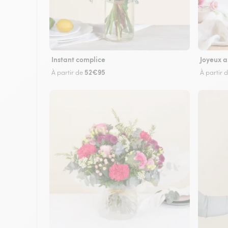
Instant complice
Joyeux a
52€95
À partir de
À partir 