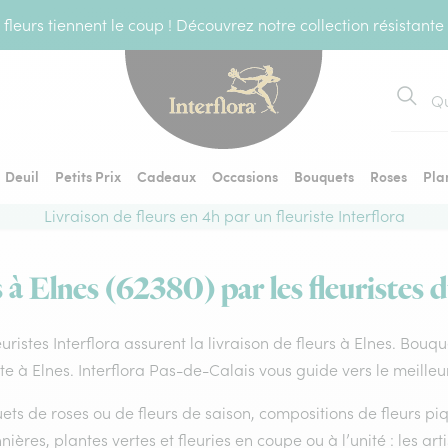
fleurs tiennent le coup ! Découvrez notre collection résistante
Recher
Deuil
Petits Prix
Cadeaux
Occasions
Bouquets
Roses
Pla
Livraison de fleurs en 4h par un fleuriste Interflora
 à Elnes (62380) par les fleuristes 
euristes Interflora assurent la livraison de fleurs à Elnes. Bouq
ste à Elnes. Interflora Pas-de-Calais vous guide vers le meille
ts de roses ou de fleurs de saison, compositions de fleurs piq
nières, plantes vertes et fleuries en coupe ou à l’unité : les ar