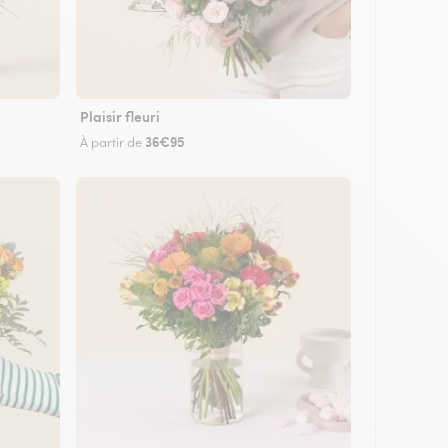
Plaisir fleuri
36€95
À partir de