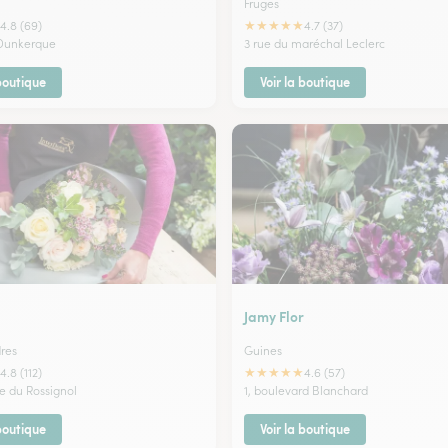
Fruges
★
★
★
★
★
4.8 (69)
4.7 (37)
 Dunkerque
3 rue du maréchal Leclerc
 boutique
Voir la boutique
Jamy Flor
dres
Guines
★
★
★
★
★
4.8 (112)
4.6 (57)
e du Rossignol
1, boulevard Blanchard
 boutique
Voir la boutique