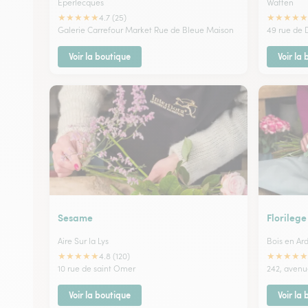
Eperlecques
Watten
★
★
★
★
★
★
★
★
★
★
4.7 (25)
Galerie Carrefour Market Rue de Bleue Maison
49 rue de
Voir la boutique
Voir la
Sesame
Florilege
Aire Sur la Lys
Bois en Ar
★
★
★
★
★
★
★
★
★
★
4.8 (120)
10 rue de saint Omer
242, avenu
Voir la boutique
Voir la