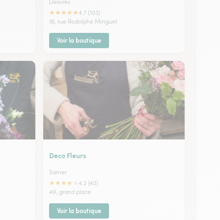
Desvres
★
★
★
★
★
4.7 (103)
18, rue Rodolphe Minguet
Voir la boutique
Deco Fleurs
Samer
★
★
★
★
★
4.2 (40)
49, grand place
Voir la boutique