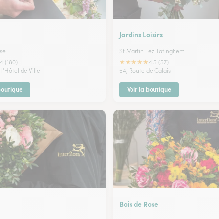
Jardins Loisirs
se
St Martin Lez Tatinghem
★
★
★
★
★
4 (180)
4.5 (57)
 l'Hôtel de Ville
54, Route de Calais
 boutique
Voir la boutique
Bois de Rose