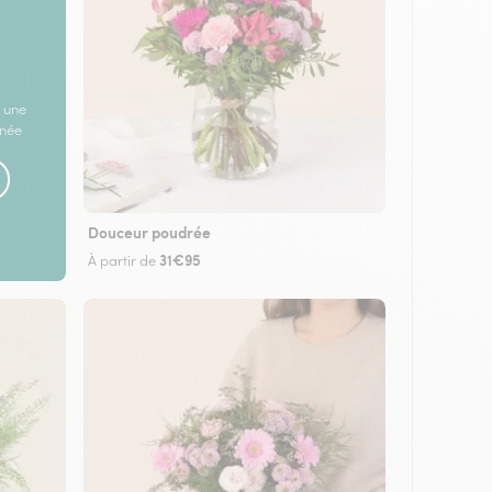
 une
rnée
Douceur poudrée
31€95
À partir de