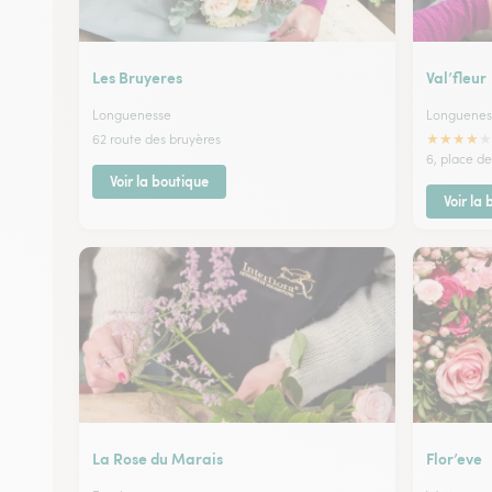
Les Bruyeres
Val’fleur
Longuenesse
Longuenes
★
★
★
★
★
62 route des bruyères
6, place de
Voir la boutique
Voir la
La Rose du Marais
Flor’eve