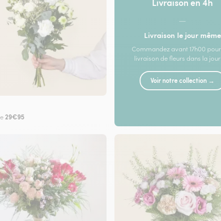
Livraison en 4h
—
Livraison le jour même
Commandez avant 17h00 pour
livraison de fleurs dans la jou
Voir notre collection →
29€95
de