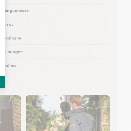
 à Longuenesse
à Arras
 à Coulogne
 à Allouagne
 à Guînes
 à Méricourt
 à Rang-du-Fliers