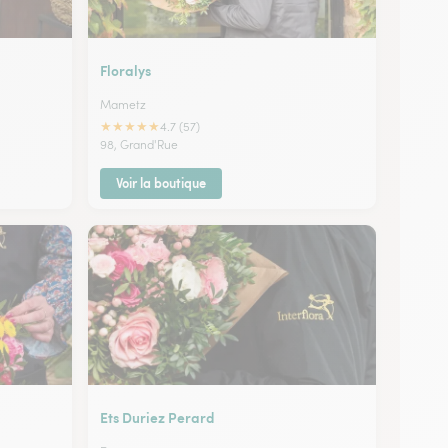
Floralys
Mametz
★
★
★
★
★
4.7 (57)
98, Grand'Rue
Voir la boutique
Ets Duriez Perard