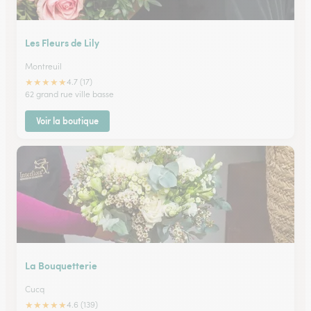
Les Fleurs de Lily
Montreuil
★
★
★
★
★
4.7 (17)
62 grand rue ville basse
Voir la boutique
La Bouquetterie
Cucq
★
★
★
★
★
4.6 (139)