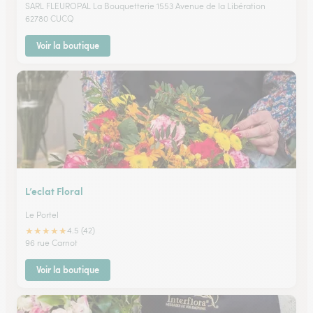
SARL FLEUROPAL La Bouquetterie 1553 Avenue de la Libération
62780 CUCQ
Voir la boutique
L’eclat Floral
Le Portel
★
★
★
★
★
4.5 (42)
96 rue Carnot
Voir la boutique