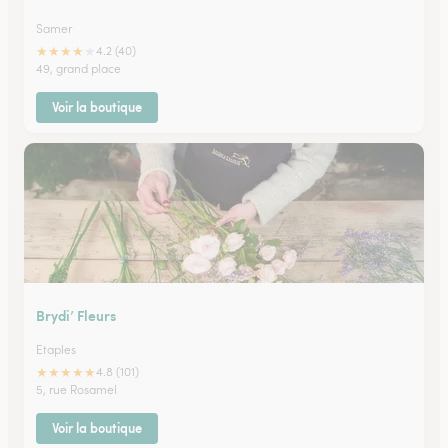
Samer
★
★
★
★
★
4.2 (40)
49, grand place
Voir la boutique
Brydi’ Fleurs
Etaples
★
★
★
★
★
4.8 (101)
5, rue Rosamel
Voir la boutique