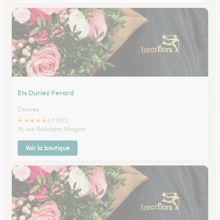
Ets Duriez Perard
Desvres
★
★
★
★
★
4.7 (103)
18, rue Rodolphe Minguet
Voir la boutique