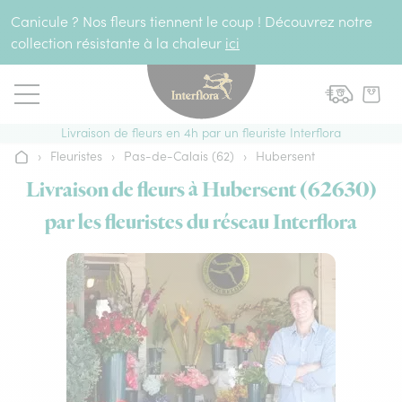
Aller au contenu
Canicule ? Nos fleurs tiennent le coup ! Découvrez notre
collection résistante à la chaleur
ici
Livraison de fleurs en 4h par un fleuriste Interflora
›
Fleuristes
›
Pas-de-Calais (62)
›
Hubersent
Accueil
Livraison de fleurs à Hubersent (62630)
par les fleuristes du réseau Interflora