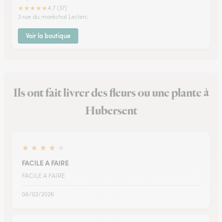
★
★
★
★
★
4.7 (37)
3 rue du maréchal Leclerc
Voir la boutique
Ils ont fait livrer des fleurs ou une plante à
Hubersent
★
★
★
★
★
FACILE A FAIRE
FACILE A FAIRE
06/02/2026