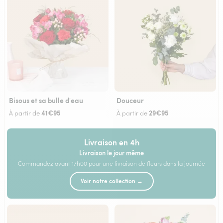
Bisous et sa bulle d'eau
Douceur
41€95
29€95
À partir de
À partir de
Livraison en 4h
Livraison le jour même
Commandez avant 17h00 pour une livraison de fleurs dans la journée
Voir notre collection →