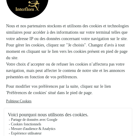
Voir la boutique
Mona Lisa
Berck
★
★
★
★
★
5 (47)
351 rue de l'impératrice
Voir la boutique