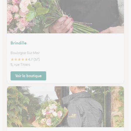
Brindille
Boulogne Sur Mer
★
★
★
★
★
4.7 (57)
5, rue Thiers
Voir la boutique