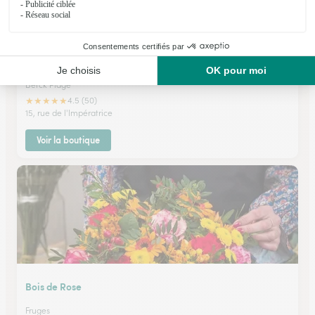
F’laure
Berck Plage
★
★
★
★
★
4.5 (50)
15, rue de l'Impératrice
Voir la boutique
Bois de Rose
Fruges