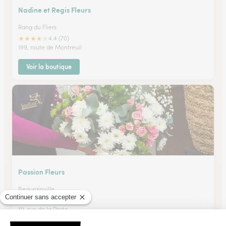
Nadine et Regis Fleurs
Rang du Fliers
★
★
★
★
★
4.4 (70)
199, route de Montreuil
Voir la boutique
Passion Fleurs
Beaurainville
★
★
★
★
★
4.6 (71)
111, rue de la Poste