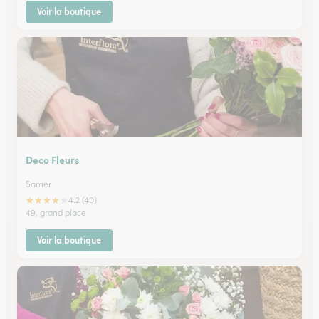
Voir la boutique
Deco Fleurs
Samer
★
★
★
★
★
4.2 (40)
49, grand place
Voir la boutique