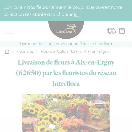
Aller au contenu
Canicule ? Nos fleurs tiennent le coup ! Découvrez notre
collection résistante à la chaleur
ici
Livraison de fleurs en 4h par un fleuriste Interflora
›
Fleuristes
›
Pas-de-Calais (62)
›
Aix-en-Ergny
Accueil
Livraison de fleurs à Aix-en-Ergny
(62650) par les fleuristes du réseau
Interflora