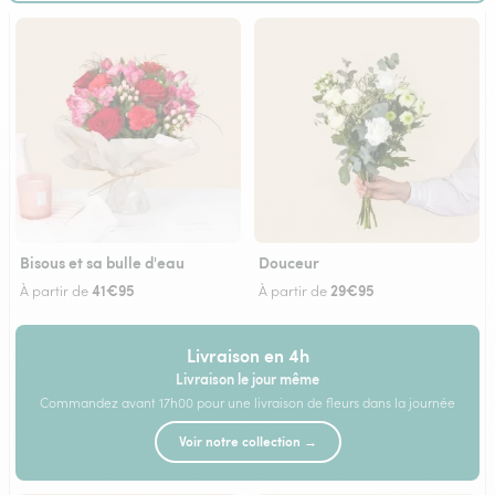
Bisous et sa bulle d'eau
Douceur
41€95
29€95
À partir de
À partir de
Livraison en 4h
Livraison le jour même
Commandez avant 17h00 pour une livraison de fleurs dans la journée
Voir notre collection →