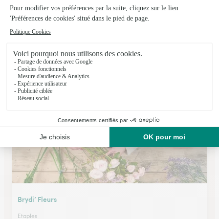
Jardins Loisirs
St Martin Lez Tatinghem
★
★
★
★
★
4.5 (57)
54, Route de Calais
Voir la boutique
Brydi’ Fleurs
Etaples