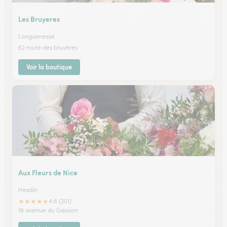
Les Bruyeres
Longuenesse
62 route des bruyères
Voir la boutique
Aux Fleurs de Nice
Hesdin
★
★
★
★
★
4.6 (201)
16 avenue du Gassion