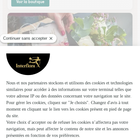
Voir la boutique
Val’fleur
Longuenesse
★
★
★
★
★
4 (180)
6, place de l'Hôtel de Ville
Voir la boutique