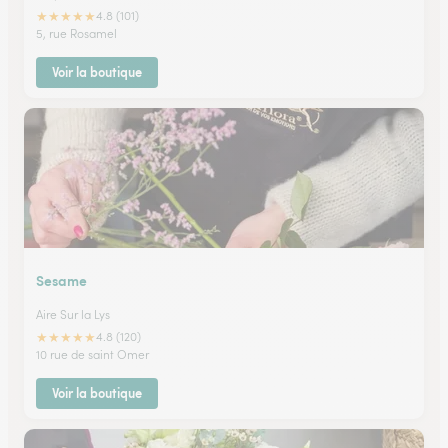
★
★
★
★
★
4.8 (101)
5, rue Rosamel
Voir la boutique
Sesame
Aire Sur la Lys
★
★
★
★
★
4.8 (120)
10 rue de saint Omer
Voir la boutique