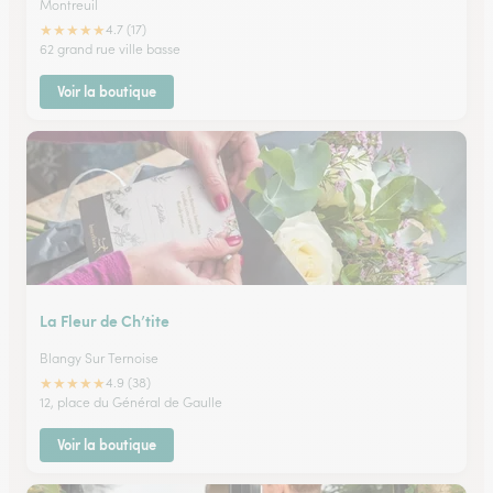
Montreuil
★
★
★
★
★
4.7 (17)
62 grand rue ville basse
Voir la boutique
La Fleur de Ch’tite
Blangy Sur Ternoise
★
★
★
★
★
4.9 (38)
12, place du Général de Gaulle
Voir la boutique