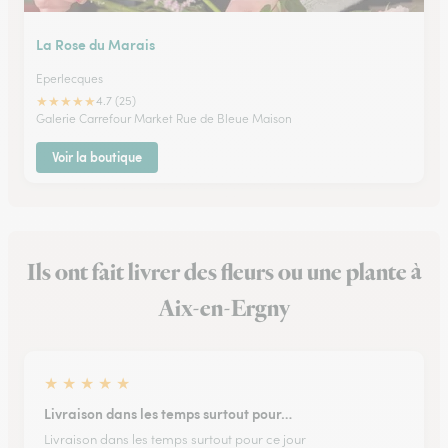
La Rose du Marais
Eperlecques
★
★
★
★
★
4.7 (25)
Galerie Carrefour Market Rue de Bleue Maison
Voir la boutique
Ils ont fait livrer des fleurs ou une plante à
Aix-en-Ergny
★
★
★
★
★
Livraison dans les temps surtout pour…
Livraison dans les temps surtout pour ce jour