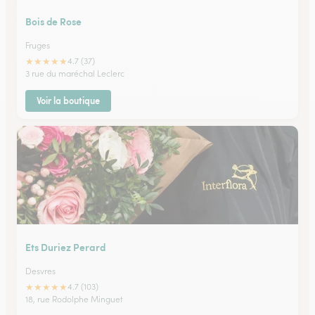
Bois de Rose
Fruges
★
★
★
★
★
4.7 (37)
3 rue du maréchal Leclerc
Voir la boutique
Ets Duriez Perard
Desvres
★
★
★
★
★
4.7 (103)
18, rue Rodolphe Minguet