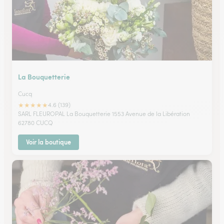
La Bouquetterie
Cucq
★
★
★
★
★
4.6 (139)
SARL FLEUROPAL La Bouquetterie 1553 Avenue de la Libération
62780 CUCQ
Voir la boutique