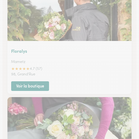
Floralys
Mametz
★
★
★
★
★
4.7 (57)
98, Grand'Rue
Voir la boutique