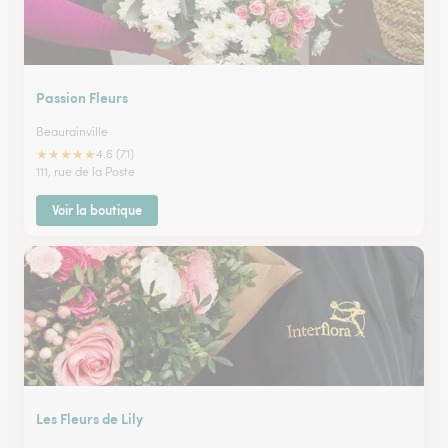
Passion Fleurs
Beaurainville
★
★
★
★
★
4.6 (71)
111, rue de la Poste
Voir la boutique
Les Fleurs de Lily